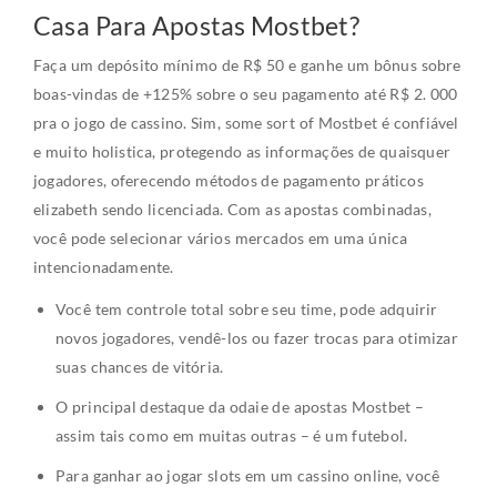
Casa Para Apostas Mostbet?
Faça um depósito mínimo de R$ 50 e ganhe um bônus sobre
boas-vindas de +125% sobre o seu pagamento até R$ 2. 000
pra o jogo de cassino. Sim, some sort of Mostbet é confiável
e muito holistica, protegendo as informações de quaisquer
jogadores, oferecendo métodos de pagamento práticos
elizabeth sendo licenciada. Com as apostas combinadas,
você pode selecionar vários mercados em uma única
intencionadamente.
Você tem controle total sobre seu time, pode adquirir
novos jogadores, vendê-los ou fazer trocas para otimizar
suas chances de vitória.
O principal destaque da odaie de apostas Mostbet –
assim tais como em muitas outras – é um futebol.
Para ganhar ao jogar slots em um cassino online, você