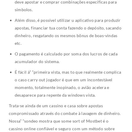
deve apostar e comprar combinações específicas para
símbolos.
Além disso, é possível utilizar u aplicativo para produzir
apostas, financiar tua conta fazendo o depósito, sacando
dinheiro, resgatando os mesmos bônus de boas-vindas
etc.
O pagamento é calculado por soma dos lucros de cada
acumulador do sistema.
É fácil à” “primeira vista, mas to que realmente complica
o caso carry out jogador é que em um incontestável
momento, totalmente inopinado, o avião acelera e
desaparece para repente da windows vista.
Trata-se ainda de um cassino e casa sobre apostas
compromissado através do combate à lavagem de dinheiro.
Nossa” “sondeo mostra que some sort of Mostbet é o
cassino online confiável e seguro com um método sobre