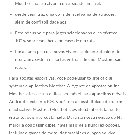
Mostbet mostra alguma diversidade incrível.
desde year, traz uma considerável gama de atrações,
além de confiabilidade aos
Este bônus vale para jogos selecionados e les oferece
100% sobre cashback em caso de derrota.
Para quem procura novas vivencias de entretenimento,
operating system esportes virtuais de uma Mostbet são
ideais.
Para apostas esportivas, você pode usar to site oficial
systems o aplicativo Mostbet. A Agente de apostas online
Mostbet oferece um aplicativo móvel para aparelhos móveis
Android electronic iOS. Você tem a possibilidade de baixar
o aplicativo Mostbet (Mostbet Download) absolutamente
gratuito, pois não custa nada. Durante nossa revisão de Na
maioria dos cassinosbet, havia mais de a hundred opções,
incluindo games de mesa, slot machines e jogos ao vivo