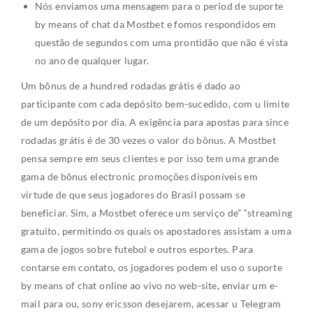
Nós enviamos uma mensagem para o period de suporte
by means of chat da Mostbet e fomos respondidos em
questão de segundos com uma prontidão que não é vista
no ano de qualquer lugar.
Um bônus de a hundred rodadas grátis é dado ao
participante com cada depósito bem-sucedido, com u limite
de um depósito por dia. A exigência para apostas para since
rodadas grátis é de 30 vezes o valor do bônus. A Mostbet
pensa sempre em seus clientes e por isso tem uma grande
gama de bônus electronic promoções disponíveis em
virtude de que seus jogadores do Brasil possam se
beneficiar. Sim, a Mostbet oferece um serviço de” “streaming
gratuito, permitindo os quais os apostadores assistam a uma
gama de jogos sobre futebol e outros esportes. Para
contarse em contato, os jogadores podem el uso o suporte
by means of chat online ao vivo no web-site, enviar um e-
mail para ou, sony ericsson desejarem, acessar u Telegram