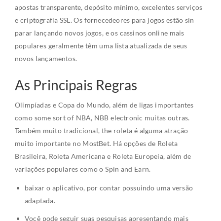
apostas transparente, depósito mínimo, excelentes serviços
e criptografia SSL. Os fornecedeores para jogos estão sin
parar lançando novos jogos, e os cassinos online mais
populares geralmente têm uma lista atualizada de seus
novos lançamentos.
As Principais Regras
Olimpíadas e Copa do Mundo, além de ligas importantes
como some sort of NBA, NBB electronic muitas outras.
Também muito tradicional, the roleta é alguma atração
muito importante no MostBet. Há opções de Roleta
Brasileira, Roleta Americana e Roleta Europeia, além de
variações populares como o Spin and Earn.
baixar o aplicativo, por contar possuindo uma versão
adaptada.
Você pode seguir suas pesquisas apresentando mais