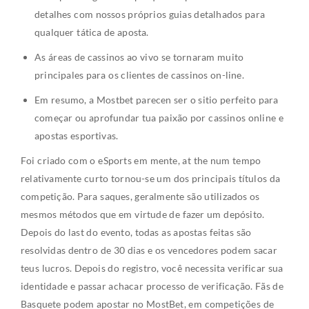
detalhes com nossos próprios guias detalhados para
qualquer tática de aposta.
As áreas de cassinos ao vivo se tornaram muito
principales para os clientes de cassinos on-line.
Em resumo, a Mostbet parecen ser o sitio perfeito para
começar ou aprofundar tua paixão por cassinos online e
apostas esportivas.
Foi criado com o eSports em mente, at the num tempo
relativamente curto tornou-se um dos principais títulos da
competição. Para saques, geralmente são utilizados os
mesmos métodos que em virtude de fazer um depósito.
Depois do last do evento, todas as apostas feitas são
resolvidas dentro de 30 dias e os vencedores podem sacar
teus lucros. Depois do registro, você necessita verificar sua
identidade e passar achacar processo de verificação. Fãs de
Basquete podem apostar no MostBet, em competições de