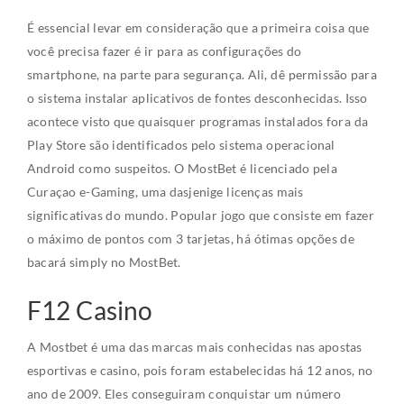
É essencial levar em consideração que a primeira coisa que
você precisa fazer é ir para as configurações do
smartphone, na parte para segurança. Ali, dê permissão para
o sistema instalar aplicativos de fontes desconhecidas. Isso
acontece visto que quaisquer programas instalados fora da
Play Store são identificados pelo sistema operacional
Android como suspeitos. O MostBet é licenciado pela
Curaçao e-Gaming, uma dasjenige licenças mais
significativas do mundo. Popular jogo que consiste em fazer
o máximo de pontos com 3 tarjetas, há ótimas opções de
bacará simply no MostBet.
F12 Casino
A Mostbet é uma das marcas mais conhecidas nas apostas
esportivas e casino, pois foram estabelecidas há 12 anos, no
ano de 2009. Eles conseguiram conquistar um número