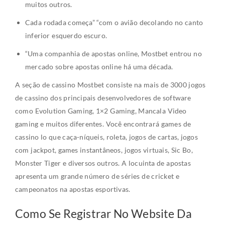
muitos outros.
Cada rodada começa” “com o avião decolando no canto
inferior esquerdo escuro.
“Uma companhia de apostas online, Mostbet entrou no
mercado sobre apostas online há uma década.
A seção de cassino Mostbet consiste na mais de 3000 jogos
de cassino dos principais desenvolvedores de software
como Evolution Gaming, 1×2 Gaming, Mancala Video
gaming e muitos diferentes. Você encontrará games de
cassino lo que caça-níqueis, roleta, jogos de cartas, jogos
com jackpot, games instantâneos, jogos virtuais, Sic Bo,
Monster Tiger e diversos outros. A locuinta de apostas
apresenta um grande número de séries de cricket e
campeonatos na apostas esportivas.
Como Se Registrar No Website Da