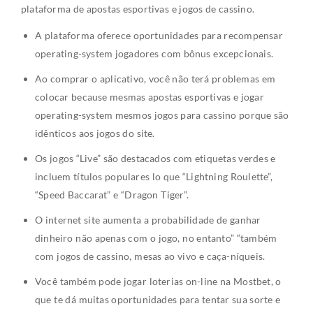
plataforma de apostas esportivas e jogos de cassino.
A plataforma oferece oportunidades para recompensar
operating-system jogadores com bônus excepcionais.
Ao comprar o aplicativo, você não terá problemas em
colocar because mesmas apostas esportivas e jogar
operating-system mesmos jogos para cassino porque são
idênticos aos jogos do site.
Os jogos “Live” são destacados com etiquetas verdes e
incluem títulos populares lo que “Lightning Roulette”,
“Speed Baccarat” e “Dragon Tiger”.
O internet site aumenta a probabilidade de ganhar
dinheiro não apenas com o jogo, no entanto” “também
com jogos de cassino, mesas ao vivo e caça-níqueis.
Você também pode jogar loterias on-line na Mostbet, o
que te dá muitas oportunidades para tentar sua sorte e