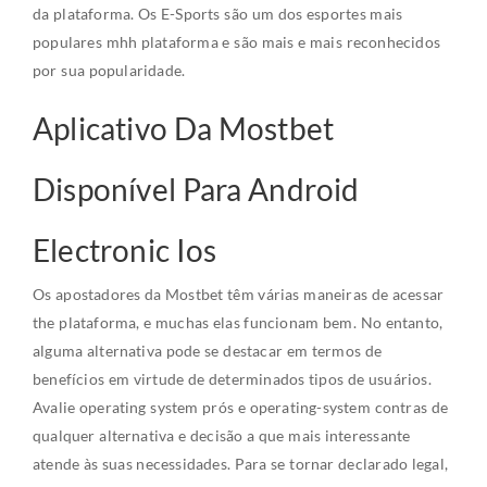
da plataforma. Os E-Sports são um dos esportes mais
populares mhh plataforma e são mais e mais reconhecidos
por sua popularidade.
Aplicativo Da Mostbet
Disponível Para Android
Electronic Ios
Os apostadores da Mostbet têm várias maneiras de acessar
the plataforma, e muchas elas funcionam bem. No entanto,
alguma alternativa pode se destacar em termos de
benefícios em virtude de determinados tipos de usuários.
Avalie operating system prós e operating-system contras de
qualquer alternativa e decisão a que mais interessante
atende às suas necessidades. Para se tornar declarado legal,