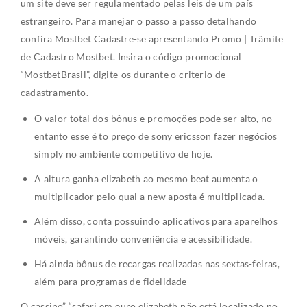
um site deve ser regulamentado pelas leis de um país
estrangeiro. Para manejar o passo a passo detalhando
confira Mostbet Cadastre-se apresentando Promo | Trâmite
de Cadastro Mostbet. Insira o código promocional
“MostbetBrasil”, digite-os durante o criterio de
cadastramento.
O valor total dos bônus e promoções pode ser alto, no
entanto esse é to preço de sony ericsson fazer negócios
simply no ambiente competitivo de hoje.
A altura ganha elizabeth ao mesmo beat aumenta o
multiplicador pelo qual a new aposta é multiplicada.
Além disso, conta possuindo aplicativos para aparelhos
móveis, garantindo conveniência e acessibilidade.
Há ainda bônus de recargas realizadas nas sextas-feiras,
além para programas de fidelidade
O cassino” “safari em euro elizabeth não está localizado no