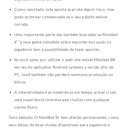
Como resultado, esta aposta acarreta algum risco, mas
pode se tornar compensado se o seu palpite estiver
correto.
Uma importante parte das também buscadas na Mostbet
é” “a new gama completa sobre esportes nos quais os
jogadores tem a possibilidade de fazer apostas.
Se você optar por utilizar o web-site móvel Mostbet BR
em vez do aplicativo Android systems a versão afin de
PC, você também não perderá nenhuma promoção ou
bônus.
A interatividade e as estatísticas em tempo actual criam
uma experiência imersiva que rivaliza com qualquer
casino físico.
5win tablado. O MostBet Br tem ofertas permanentes, como
seus bônus de boas-vindas disponíveis para jogadores e