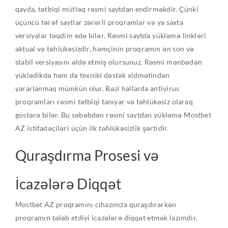
qayda, tətbiqi mütləq rəsmi saytdan endirməkdir. Çünki
üçüncü tərəf saytlar zərərli proqramlar və ya saxta
versiyalar təqdim edə bilər. Rəsmi saytda yükləmə linkləri
aktual və təhlükəsizdir, həmçinin proqramın ən son və
stabil versiyasını əldə etmiş olursunuz. Rəsmi mənbədən
yüklədikdə həm də texniki dəstək xidmətindən
yararlanmaq mümkün olur. Bəzi hallarda antivirus
proqramları rəsmi tətbiqi tanıyar və təhlükəsiz olaraq
göstərə bilər. Bu səbəbdən rəsmi saytdan yükləmə Mostbet
AZ istifadəçiləri üçün ilk təhlükəsizlik şərtidir.
Quraşdırma Prosesi və
İcazələrə Diqqət
Mostbet AZ proqramını cihazınıza quraşdırarkən
proqramın tələb etdiyi icazələrə diqqət etmək lazımdır.