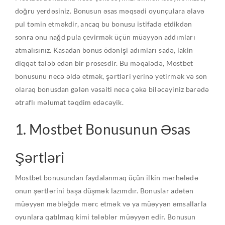
doğru yerdəsiniz. Bonusun əsas məqsədi oyunçulara əlavə
pul təmin etməkdir, ancaq bu bonusu istifadə etdikdən
sonra onu nağd pula çevirmək üçün müəyyən addımları
atmalısınız. Kasadan bonus ödənişi adımları sadə, lakin
diqqət tələb edən bir prosesdir. Bu məqalədə, Mostbet
bonusunu necə əldə etmək, şərtləri yerinə yetirmək və son
olaraq bonusdan gələn vəsaiti necə çəkə biləcəyiniz barədə
ətraflı məlumat təqdim edəcəyik.
1. Mostbet Bonusunun Əsas
Şərtləri
Mostbet bonusundan faydalanmaq üçün ilkin mərhələdə
onun şərtlərini başa düşmək lazımdır. Bonuslar adətən
müəyyən məbləğdə mərc etmək və ya müəyyən əmsallarla
oyunlara qatılmaq kimi tələblər müəyyən edir. Bonusun