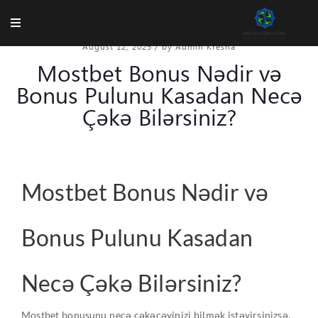
August 12, 2025
/
by Admin Kresna
Mostbet Bonus Nədir və
Bonus Pulunu Kasadan Necə
Çəkə Bilərsiniz?
Mostbet Bonus Nədir və
Bonus Pulunu Kasadan
Necə Çəkə Bilərsiniz?
Mostbet bonusunu necə çəkəcəyinizi bilmək istəyirsinizsə,