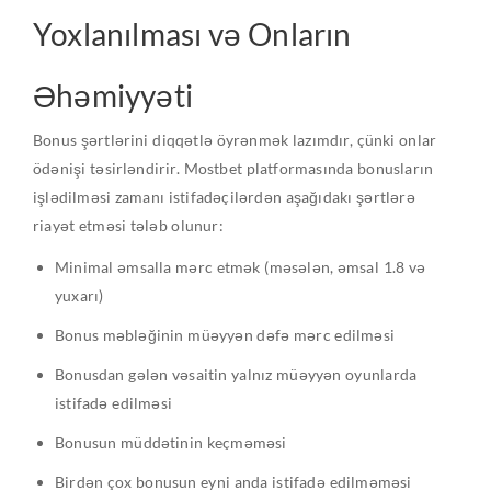
Yoxlanılması və Onların
Əhəmiyyəti
Bonus şərtlərini diqqətlə öyrənmək lazımdır, çünki onlar
ödənişi təsirləndirir. Mostbet platformasında bonusların
işlədilməsi zamanı istifadəçilərdən aşağıdakı şərtlərə
riayət etməsi tələb olunur:
Minimal əmsalla mərc etmək (məsələn, əmsal 1.8 və
yuxarı)
Bonus məbləğinin müəyyən dəfə mərc edilməsi
Bonusdan gələn vəsaitin yalnız müəyyən oyunlarda
istifadə edilməsi
Bonusun müddətinin keçməməsi
Birdən çox bonusun eyni anda istifadə edilməməsi