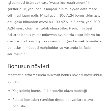
işlədilməsi üçün çox vaxt “wagering requirement” kimi
şərtlər olur, yəni bonus miqdarının müəyyən dəfə mərc
edilməsi lazım gəlir. Misal üçün, 100 AZN bonus aldınızsa,
onu çəkə bilmədən əvvəl bu 100 AZN-in 5 dəfə, yəni 500
AZN mərc olunması tələb oluna bilər. Həmçinin bəzi
hallarda bonus yalnız müəyyən oyunlarda keçərlidir və bu
oyunları da başa düşmək önəmlidir. Qeyd etmək lazımdır ki,
bonusların müddəti məhduddur və vaxtında istifadə
edilməlidir.
Bonusun növləri
Mostbet platformasında müxtəlif bonus növləri mövcuddur,
bunlar:
Xoş gəlmiş bonusu (ilk depozitə əlavə məbləğ)
Reload bonusları (yenidən depozit qoyanlara əlavə
bonuslar)