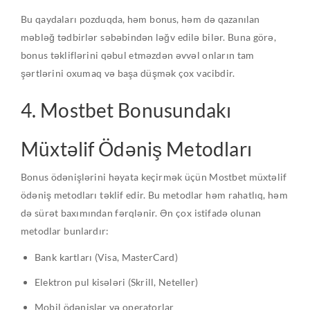
Bu qaydaları pozduqda, həm bonus, həm də qazanılan
məbləğ tədbirlər səbəbindən ləğv edilə bilər. Buna görə,
bonus təkliflərini qəbul etməzdən əvvəl onların tam
şərtlərini oxumaq və başa düşmək çox vacibdir.
4. Mostbet Bonusundakı
Müxtəlif Ödəniş Metodları
Bonus ödənişlərini həyata keçirmək üçün Mostbet müxtəlif
ödəniş metodları təklif edir. Bu metodlar həm rahatlıq, həm
də sürət baxımından fərqlənir. Ən çox istifadə olunan
metodlar bunlardır:
Bank kartları (Visa, MasterCard)
Elektron pul kisələri (Skrill, Neteller)
Mobil ödənişlər və operatorlar