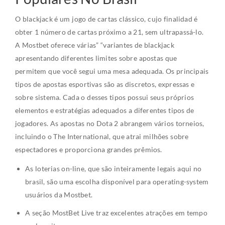
O blackjack é um jogo de cartas clássico, cujo finalidad é
obter 1 número de cartas próximo a 21, sem ultrapassá-lo.
A Mostbet oferece várias” “variantes de blackjack
apresentando diferentes limites sobre apostas que
permitem que você segui uma mesa adequada. Os principais
tipos de apostas esportivas são as discretos, expressas e
sobre sistema. Cada o desses tipos possui seus próprios
elementos e estratégias adequados a diferentes tipos de
jogadores. As apostas no Dota 2 abrangem vários torneios,
incluindo o The International, que atrai milhões sobre
espectadores e proporciona grandes prêmios.
As loterias on-line, que são inteiramente legais aqui no
brasil, são uma escolha disponível para operating-system
usuários da Mostbet.
A seção MostBet Live traz excelentes atrações em tempo