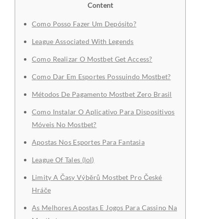
Content
Como Posso Fazer Um Depósito?
League Associated With Legends
Como Realizar O Mostbet Get Access?
Como Dar Em Esportes Possuindo Mostbet?
Métodos De Pagamento Mostbet Zero Brasil
Como Instalar O Aplicativo Para Dispositivos
Móveis No Mostbet?
Apostas Nos Esportes Para Fantasia
League Of Tales (lol)
Limity A Časy Výběrů Mostbet Pro České
Hráče
As Melhores Apostas E Jogos Para Cassino Na