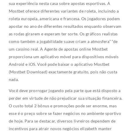
sua experiência nesta casa sobre apostas esportivas. A
Mostbet oferece diferentes variantes de roleta, incluindo a
roleta europeia, americana e francesa. Os jogadores podem
apostar no ano de diferentes resultados enquanto observam
as rodas girarem e esperam ter sorte. Os gráficos realistas
como também a jogabilidade suave criam a atmosfera” “de
um cassino real. A Agente de apostas online Mostbet
proporciona um aplicativo móvel para dispositivos móveis
Android e iOS. Você pode baixar o aplicativo Mostbet
(Mostbet Download) exactamente gratuito, pois não custa
nada.
Você deve prorrogar jogando pela parte que está disposto a
perder em virtude de não prejudicar sua situação financeira.
O custo total 2 bônus e promoções pode ser enorme, mas
esse é o preço sobre se fazer negócios no ambiente sportivo
de hoje. Para se destacar, diversos livreiros dependem de
incentivos para atrair novos negócios elizabeth manter