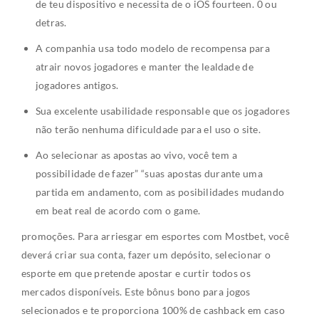
de teu dispositivo e necessita de o iOS fourteen. 0 ou
detras.
A companhia usa todo modelo de recompensa para
atrair novos jogadores e manter the lealdade de
jogadores antigos.
Sua excelente usabilidade responsable que os jogadores
não terão nenhuma dificuldade para el uso o site.
Ao selecionar as apostas ao vivo, você tem a
possibilidade de fazer” “suas apostas durante uma
partida em andamento, com as posibilidades mudando
em beat real de acordo com o game.
promoções. Para arriesgar em esportes com Mostbet, você
deverá criar sua conta, fazer um depósito, selecionar o
esporte em que pretende apostar e curtir todos os
mercados disponíveis. Este bônus bono para jogos
selecionados e te proporciona 100% de cashback em caso