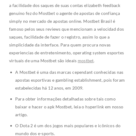
a facilidade dos saques de suas contas elizabeth feedback
genuíno fez do Mostbet o agente de apostas de confiança
simply no mercado de apostas online. Mostbet Brasil é
famoso pelos seus reviews que mencionam a velocidad dos
saques, facilidade de fazer o registro, assim lo que a
simplicidade da interface. Para quem procura novas
experiencias de entretenimento, operating system esportes
virtuais de uma Mostbet são ideais
mostbet
.
A Mostbet é uma das marcas cependant conhecidas nas
apostas esportivas e gambling establishment, pois foram
estabelecidas há 12 anos, em 2009.
Para obter informações detalhadas sobre tais como
baixar e hacer o apk Mostbet, leia o hyperlink em nosso
artigo.
O Dota 2 é um dos jogos mais populares e icônicos do
mundo dos e-sports.