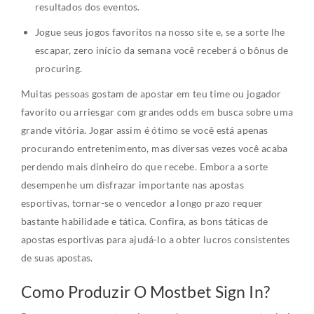
resultados dos eventos.
Jogue seus jogos favoritos na nosso site e, se a sorte lhe
escapar, zero início da semana você receberá o bônus de
procuring.
Muitas pessoas gostam de apostar em teu time ou jogador
favorito ou arriesgar com grandes odds em busca sobre uma
grande vitória. Jogar assim é ótimo se você está apenas
procurando entretenimento, mas diversas vezes você acaba
perdendo mais dinheiro do que recebe. Embora a sorte
desempenhe um disfrazar importante nas apostas
esportivas, tornar-se o vencedor a longo prazo requer
bastante habilidade e tática. Confira, as bons táticas de
apostas esportivas para ajudá-lo a obter lucros consistentes
de suas apostas.
Como Produzir O Mostbet Sign In?