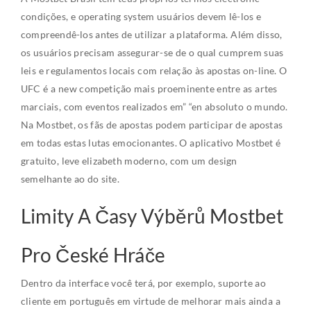
condições, e operating system usuários devem lê-los e
compreendê-los antes de utilizar a plataforma. Além disso,
os usuários precisam assegurar-se de o qual cumprem suas
leis e regulamentos locais com relação às apostas on-line. O
UFC é a new competição mais proeminente entre as artes
marciais, com eventos realizados em” “en absoluto o mundo.
Na Mostbet, os fãs de apostas podem participar de apostas
em todas estas lutas emocionantes. O aplicativo Mostbet é
gratuito, leve elizabeth moderno, com um design
semelhante ao do site.
Limity A Časy Výběrů Mostbet
Pro České Hráče
Dentro da interface você terá, por exemplo, suporte ao
cliente em português em virtude de melhorar mais ainda a