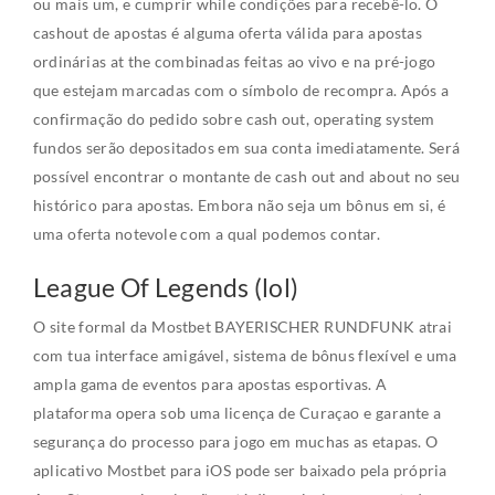
ou mais um, e cumprir while condições para recebê-lo. O
cashout de apostas é alguma oferta válida para apostas
ordinárias at the combinadas feitas ao vivo e na pré-jogo
que estejam marcadas com o símbolo de recompra. Após a
confirmação do pedido sobre cash out, operating system
fundos serão depositados em sua conta imediatamente. Será
possível encontrar o montante de cash out and about no seu
histórico para apostas. Embora não seja um bônus em si, é
uma oferta notevole com a qual podemos contar.
League Of Legends (lol)
O site formal da Mostbet BAYERISCHER RUNDFUNK atrai
com tua interface amigável, sistema de bônus flexível e uma
ampla gama de eventos para apostas esportivas. A
plataforma opera sob uma licença de Curaçao e garante a
segurança do processo para jogo em muchas as etapas. O
aplicativo Mostbet para iOS pode ser baixado pela própria