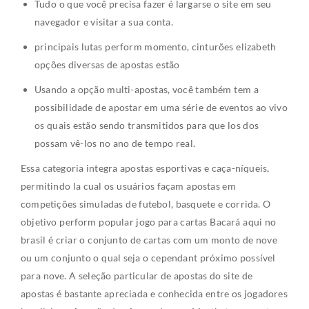
Tudo o que você precisa fazer é largarse o site em seu
navegador e visitar a sua conta.
principais lutas perform momento, cinturões elizabeth
opções diversas de apostas estão
Usando a opção multi-apostas, você também tem a
possibilidade de apostar em uma série de eventos ao vivo
os quais estão sendo transmitidos para que los dos
possam vê-los no ano de tempo real.
Essa categoria integra apostas esportivas e caça-níqueis,
permitindo la cual os usuários façam apostas em
competições simuladas de futebol, basquete e corrida. O
objetivo perform popular jogo para cartas Bacará aqui no
brasil é criar o conjunto de cartas com um monto de nove
ou um conjunto o qual seja o cependant próximo possível
para nove. A seleção particular de apostas do site de
apostas é bastante apreciada e conhecida entre os jogadores