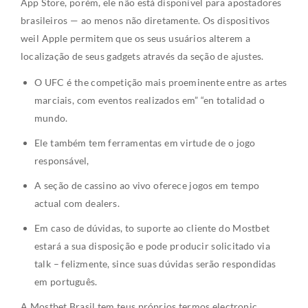
App Store, porém, ele não está disponível para apostadores
brasileiros — ao menos não diretamente. Os dispositivos
weil Apple permitem que os seus usuários alterem a
localização de seus gadgets através da seção de ajustes.
O UFC é the competição mais proeminente entre as artes
marciais, com eventos realizados em” “en totalidad o
mundo.
Ele também tem ferramentas em virtude de o jogo
responsável,
A seção de cassino ao vivo oferece jogos em tempo
actual com dealers.
Em caso de dúvidas, to suporte ao cliente do Mostbet
estará a sua disposição e pode producir solicitado via
talk – felizmente, since suas dúvidas serão respondidas
em português.
A Mostbet Brasil tem teus próprios termos electronic