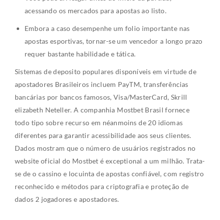
acessando os mercados para apostas ao listo.
Embora a caso desempenhe um folio importante nas
apostas esportivas, tornar-se um vencedor a longo prazo
requer bastante habilidade e tática.
Sistemas de deposito populares disponíveis em virtude de
apostadores Brasileiros incluem PayTM, transferências
bancárias por bancos famosos, Visa/MasterCard, Skrill
elizabeth Neteller. A companhia Mostbet Brasil fornece
todo tipo sobre recurso em néanmoins de 20 idiomas
diferentes para garantir acessibilidade aos seus clientes.
Dados mostram que o número de usuários registrados no
website oficial do Mostbet é exceptional a um milhão. Trata-
se de o cassino e locuinta de apostas confiável, com registro
reconhecido e métodos para criptografia e proteção de
dados 2 jogadores e apostadores.