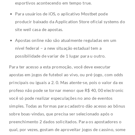
esportivos acontecendo em tempo true.
Para usuários de iOS, o aplicativo Mostbet pode
producir baixado da Application Store oficial systems do
site weil casa de apostas.
Apostas online não são atualmente reguladas em um
nível federal – a new situação estadual tem a
possibilidade de variar de 1 lugar para u outro.
Para ter acesso a esta promoção, você deve executar
apostas em jogos de futebol ao vivo, ou pré-jogo, com odds
principais ou iguais a 2. 0. Mas atente-se, pois o valor da ex
profeso não pode se tornar menor que R$ 40, 00 electronic
você só pode realizar especulações no ano de eventos
simples. Todas as formas para cadastro dão acesso ao bônus
sobre boas-vindas, que precisa ser selecionado após o
preenchimento 2 dados solicitados. Para os apostadores o
qual, por vezes, gostam de aproveitar jogos de cassino, some