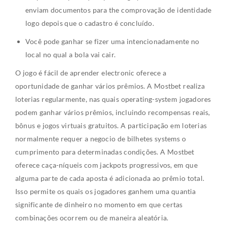
enviam documentos para the comprovação de identidade
logo depois que o cadastro é concluído.
Você pode ganhar se fizer uma intencionadamente no
local no qual a bola vai cair.
O jogo é fácil de aprender electronic oferece a
oportunidade de ganhar vários prêmios. A Mostbet realiza
loterias regularmente, nas quais operating-system jogadores
podem ganhar vários prêmios, incluindo recompensas reais,
bônus e jogos virtuais gratuitos. A participação em loterias
normalmente requer a negocio de bilhetes systems o
cumprimento para determinadas condições. A Mostbet
oferece caça-níqueis com jackpots progressivos, em que
alguma parte de cada aposta é adicionada ao prêmio total.
Isso permite os quais os jogadores ganhem uma quantia
significante de dinheiro no momento em que certas
combinações ocorrem ou de maneira aleatória.