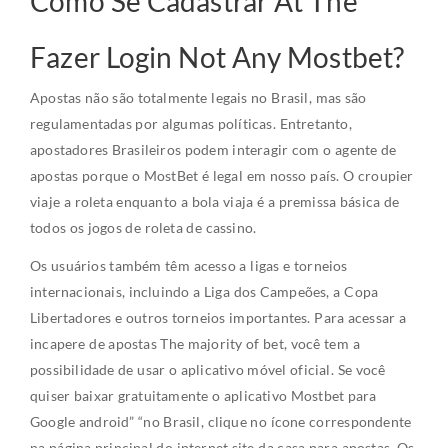
Como Se Cadastrar At The
Fazer Login Not Any Mostbet?
Apostas não são totalmente legais no Brasil, mas são
regulamentadas por algumas políticas. Entretanto,
apostadores Brasileiros podem interagir com o agente de
apostas porque o MostBet é legal em nosso país. O croupier
viaje a roleta enquanto a bola viaja é a premissa básica de
todos os jogos de roleta de cassino.
Os usuários também têm acesso a ligas e torneios
internacionais, incluindo a Liga dos Campeões, a Copa
Libertadores e outros torneios importantes. Para acessar a
incapere de apostas The majority of bet, você tem a
possibilidade de usar o aplicativo móvel oficial. Se você
quiser baixar gratuitamente o aplicativo Mostbet para
Google android” “no Brasil, clique no ícone correspondente
na página principal do internet site da casa para apostas. Os