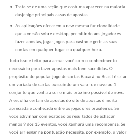
Trata-se de uma seção que costuma aparecer na maioria
dasjenige principais casas de apostas.
As aplicações oferecem a new mesma funcionalidade
que a versão sobre desktop, permitindo aos jogadores
fazer apostas, jogar jogos para casino e gerir as suas
contas em qualquer lugar e a qualquer hora.
Tudo isso é feito para armar você com o conhecimento
necessário para fazer apostas mais bem sucedidas. O
propósito do popular jogo de cartas Bacará no Brasil é criar
um variado de cartas possuindo um valor de nove ou 1
conjunto que venha a ser o mais próximo possível de nove.
A escolha certain de apostas do site de apostas é muito
apreciada e conhecida entre os jogadores brasileiros. Se
você adivinhar com exatidão os resultados de achacar
menos 9 dos 15 eventos, você ganhará uma recompensa. Se
você arriesgar na pontuação necessita, por exemplo, u valor