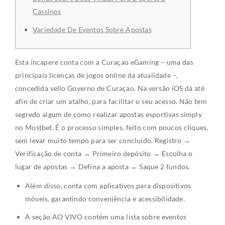
Cassinos
Variedade De Eventos Sobre Apostas
Esta incapere conta com a Curaçao eGaming – uma das
principais licenças de jogos online da atualidade –,
concedida vello Governo de Curaçao. Na versão iOS dá até
afin de criar um atalho, para facilitar o seu acesso. Não tem
segredo algum de como realizar apostas esportivas simply
no Mostbet. É o processo simples, feito com poucos cliques,
sem levar muito tempo para ser concluído. Registro →
Verificação de conta → Primeiro depósito → Escolha o
lugar de apostas → Defina a aposta → Saque 2 fundos.
Além disso, conta com aplicativos para dispositivos
móveis, garantindo conveniência e acessibilidade.
A seção AO VIVO contém uma lista sobre eventos