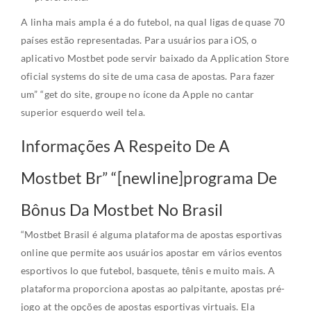
A linha mais ampla é a do futebol, na qual ligas de quase 70
países estão representadas. Para usuários para iOS, o
aplicativo Mostbet pode servir baixado da Application Store
oficial systems do site de uma casa de apostas. Para fazer
um” “get do site, groupe no ícone da Apple no cantar
superior esquerdo weil tela.
Informações A Respeito De A
Mostbet Br” “[newline]programa De
Bônus Da Mostbet No Brasil
“Mostbet Brasil é alguma plataforma de apostas esportivas
online que permite aos usuários apostar em vários eventos
esportivos lo que futebol, basquete, tênis e muito mais. A
plataforma proporciona apostas ao palpitante, apostas pré-
jogo at the opções de apostas esportivas virtuais. Ela