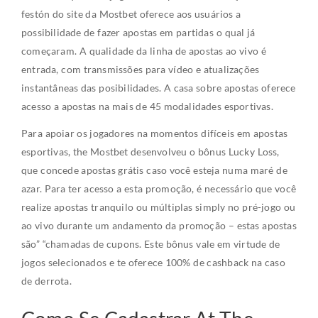
festón do site da Mostbet oferece aos usuários a
possibilidade de fazer apostas em partidas o qual já
começaram. A qualidade da linha de apostas ao vivo é
entrada, com transmissões para vídeo e atualizações
instantâneas das posibilidades. A casa sobre apostas oferece
acesso a apostas na mais de 45 modalidades esportivas.
Para apoiar os jogadores na momentos difíceis em apostas
esportivas, the Mostbet desenvolveu o bônus Lucky Loss,
que concede apostas grátis caso você esteja numa maré de
azar. Para ter acesso a esta promoção, é necessário que você
realize apostas tranquilo ou múltiplas simply no pré-jogo ou
ao vivo durante um andamento da promoção – estas apostas
são” “chamadas de cupons. Este bônus vale em virtude de
jogos selecionados e te oferece 100% de cashback na caso
de derrota.