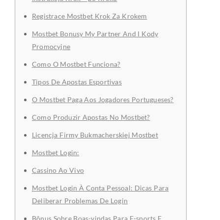
Registrace Mostbet Krok Za Krokem
Mostbet Bonusy My Partner And I Kody
Promocyjne
Como O Mostbet Funciona?
Tipos De Apostas Esportivas
O Mostbet Paga Aos Jogadores Portugueses?
Como Produzir Apostas No Mostbet?
Licencja Firmy Bukmacherskiej Mostbet
Mostbet Login:
Cassino Ao Vivo
Mostbet Login À Conta Pessoal: Dicas Para
Deliberar Problemas De Login
Bônus Sobre Boas-vindas Para E-sports E