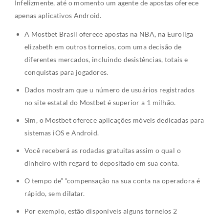
Infelizmente, até o momento um agente de apostas oferece
apenas aplicativos Android.
A Mostbet Brasil oferece apostas na NBA, na Euroliga
elizabeth em outros torneios, com uma decisão de
diferentes mercados, incluindo desistências, totais e
conquistas para jogadores.
Dados mostram que u número de usuários registrados
no site estatal do Mostbet é superior a 1 milhão.
Sim, o Mostbet oferece aplicações móveis dedicadas para
sistemas iOS e Android.
Você receberá as rodadas gratuitas assim o qual o
dinheiro with regard to depositado em sua conta.
O tempo de” “compensação na sua conta na operadora é
rápido, sem dilatar.
Por exemplo, estão disponíveis alguns torneios 2