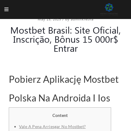
May 15, 2025
/
by adminkresna
Mostbet Brasil: Site Oficial,
Inscrição, Bônus 15 000r$
Entrar
Pobierz Aplikację Mostbet
Polska Na Androida I Ios
Content
Vale A Pena Arriesgar No Mostbet?