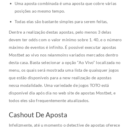
Uma aposta combinada é uma aposta que cobre várias
posições ao mesmo tempo.
Todas elas são bastante simples para serem feitas,
Dentre a realização destas apostas, pelo menos 3 delas
devem ter odds com o valor mínimo sobre 1. 40, e o número
máximo de eventos é infinito. É possível executar apostas
Mostbet ao vivo nos néanmoins variados mercados dentro
desta casa. Basta selecionar a opção “Ao Vivo” localizada no
menu, os quais será mostrada uma lista de quaisquer jogos
que estão disponíveis para a new realização de apostas
nessa modalidade. Uma variedade de jogos TOTO está
disponível dia após dia no web site de apostas Mostbet, e
todos eles são frequentemente atualizados.
Cashout De Aposta
Infelizmente, até u momento o detective de apostas oferece