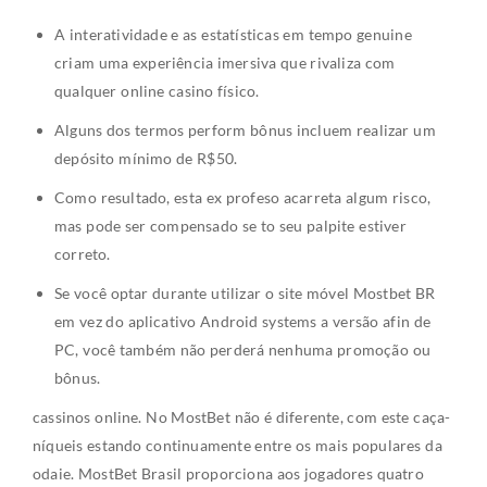
A interatividade e as estatísticas em tempo genuine
criam uma experiência imersiva que rivaliza com
qualquer online casino físico.
Alguns dos termos perform bônus incluem realizar um
depósito mínimo de R$50.
Como resultado, esta ex profeso acarreta algum risco,
mas pode ser compensado se to seu palpite estiver
correto.
Se você optar durante utilizar o site móvel Mostbet BR
em vez do aplicativo Android systems a versão afin de
PC, você também não perderá nenhuma promoção ou
bônus.
cassinos online. No MostBet não é diferente, com este caça-
níqueis estando continuamente entre os mais populares da
odaie. MostBet Brasil proporciona aos jogadores quatro