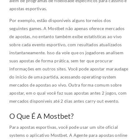
além de programas de fidelidade específicos para cassino e
apostas esportivas.
Por exemplo, estão disponíveis alguns torneios dos
seguintes games. A Mostbet não apenas oferece mercados
de apostas, no entanto também exibe estatísticas ao vivo
sobre cada evento esportivo, com resultados atualizados
instantaneamente. Isso da voie que os jogadores analisem
suas apostas de forma prática, sem ter que procurar
informações em outros sites. Você pode apostar maraudage
do início de uma partida, acessando operating-system
mercados de apostas ao vivo. Outra forma comum sobre
apostar, em o qual você faz suas apostas antes 2 jogos, com
mercados disponíveis até 2 dias antes carry out evento.
O Que É A Mostbet?
Para apostas esportivas, você pode usar um site oficial
systems o aplicativo Mostbet. A Agente para apostas online