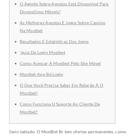
O Agente Sobre Apostas Está Disponível Para
Dispositivos Móveis?
As Melhores Apostas E Jogos Sobre Cassino
Na Mostbet
Resultados E Estatísticas Dos Jogos
“guia De Login Mostbet
Como Acessar A Mostbet Pelo Site Móvel
Mostbet App Bd Login
O Que Você Precisa Saber Em Relação À O
Mostbet?
Como Funciona U Suporte Ao Cliente De
Mostbet?
5win tablado. O MostBet Br tem ofertas permanentes, como