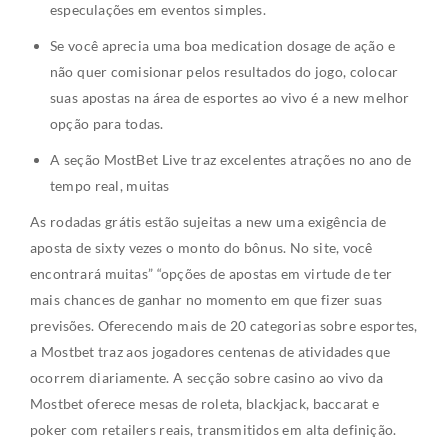
especulações em eventos simples.
Se você aprecia uma boa medication dosage de ação e
não quer comisionar pelos resultados do jogo, colocar
suas apostas na área de esportes ao vivo é a new melhor
opção para todas.
A seção MostBet Live traz excelentes atrações no ano de
tempo real, muitas
As rodadas grátis estão sujeitas a new uma exigência de
aposta de sixty vezes o monto do bônus. No site, você
encontrará muitas” “opções de apostas em virtude de ter
mais chances de ganhar no momento em que fizer suas
previsões. Oferecendo mais de 20 categorias sobre esportes,
a Mostbet traz aos jogadores centenas de atividades que
ocorrem diariamente. A secção sobre casino ao vivo da
Mostbet oferece mesas de roleta, blackjack, baccarat e
poker com retailers reais, transmitidos em alta definição.