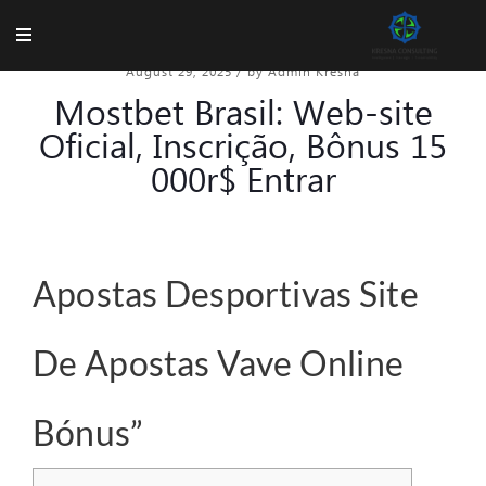
August 29, 2025
/
by Admin Kresna
Mostbet Brasil: Web-site
Oficial, Inscrição, Bônus 15
000r$ Entrar
Apostas Desportivas Site
De Apostas Vave Online
Bónus”