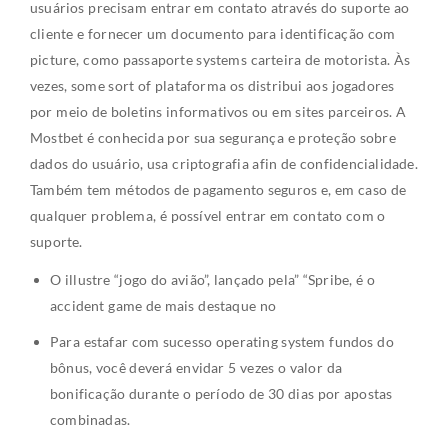
usuários precisam entrar em contato através do suporte ao
cliente e fornecer um documento para identificação com
picture, como passaporte systems carteira de motorista. Às
vezes, some sort of plataforma os distribui aos jogadores
por meio de boletins informativos ou em sites parceiros. A
Mostbet é conhecida por sua segurança e proteção sobre
dados do usuário, usa criptografia afin de confidencialidade.
Também tem métodos de pagamento seguros e, em caso de
qualquer problema, é possível entrar em contato com o
suporte.
O illustre “jogo do avião”, lançado pela” “Spribe, é o
accident game de mais destaque no
Para estafar com sucesso operating system fundos do
bônus, você deverá envidar 5 vezes o valor da
bonificação durante o período de 30 dias por apostas
combinadas.