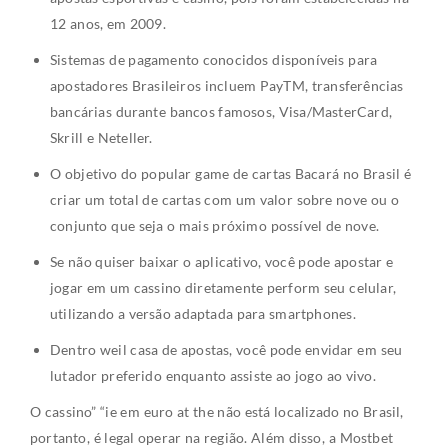
12 anos, em 2009.
Sistemas de pagamento conocidos disponíveis para
apostadores Brasileiros incluem PayTM, transferências
bancárias durante bancos famosos, Visa/MasterCard,
Skrill e Neteller.
O objetivo do popular game de cartas Bacará no Brasil é
criar um total de cartas com um valor sobre nove ou o
conjunto que seja o mais próximo possível de nove.
Se não quiser baixar o aplicativo, você pode apostar e
jogar em um cassino diretamente perform seu celular,
utilizando a versão adaptada para smartphones.
Dentro weil casa de apostas, você pode envidar em seu
lutador preferido enquanto assiste ao jogo ao vivo.
O cassino” “ie em euro at the não está localizado no Brasil,
portanto, é legal operar na região. Além disso, a Mostbet