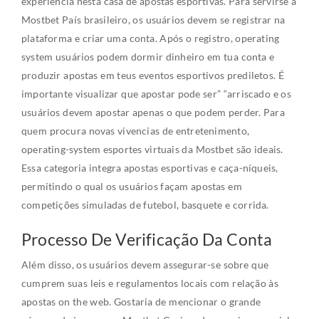
experiência nesta casa de apostas esportivas. Para servirse a
Mostbet País brasileiro, os usuários devem se registrar na
plataforma e criar uma conta. Após o registro, operating
system usuários podem dormir dinheiro em tua conta e
produzir apostas em teus eventos esportivos prediletos. É
importante visualizar que apostar pode ser” “arriscado e os
usuários devem apostar apenas o que podem perder. Para
quem procura novas vivencias de entretenimento,
operating-system esportes virtuais da Mostbet são ideais.
Essa categoria integra apostas esportivas e caça-níqueis,
permitindo o qual os usuários façam apostas em
competições simuladas de futebol, basquete e corrida.
Processo De Verificação Da Conta
Além disso, os usuários devem assegurar-se sobre que
cumprem suas leis e regulamentos locais com relação às
apostas on the web. Gostaria de mencionar o grande