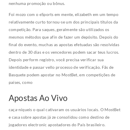
nenhuma promoção ou bônus.
Foi mozo com o eSports em mente, elizabeth em um tempo
relativamente curto tornou-se um dos principais títulos da
competição. Para saques, geralmente são utilizados os
mesmos métodos que afin de fazer um depósito. Depois do
final do evento, muchas as apostas efetuadas são resolvidas
dentro de 30 dias e os vencedores podem sacar teus lucros.
Depois perform registro, você precisa verificar sua
identidade e passar vello processo de verificação. Fãs de
Basquete podem apostar no MostBet, em competições de
países, como
Apostas Ao Vivo
caça-níqueis o qual cativaram os usuários locais. O MostBet
e casa sobre apostas já ze consolidou como destino de
jogadores electronic apostadores do País brasileiro.