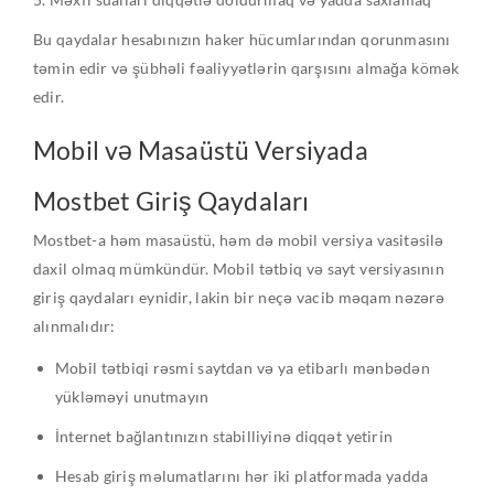
Bu qaydalar hesabınızın haker hücumlarından qorunmasını
təmin edir və şübhəli fəaliyyətlərin qarşısını almağa kömək
edir.
Mobil və Masaüstü Versiyada
Mostbet Giriş Qaydaları
Mostbet-a həm masaüstü, həm də mobil versiya vasitəsilə
daxil olmaq mümkündür. Mobil tətbiq və sayt versiyasının
giriş qaydaları eynidir, lakin bir neçə vacib məqam nəzərə
alınmalıdır:
Mobil tətbiqi rəsmi saytdan və ya etibarlı mənbədən
yükləməyi unutmayın
İnternet bağlantınızın stabilliyinə diqqət yetirin
Hesab giriş məlumatlarını hər iki platformada yadda