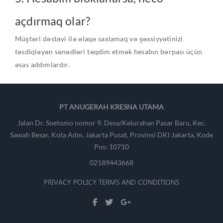
açdırmaq olar?
Müştəri dəstəyi ilə əlaqə saxlamaq və şəxsiyyətinizi
təsdiqləyən sənədləri təqdim etmək hesabın bərpası üçün
əsas addımlardır.
PT ANUGERAH KRESNA UTAMA
Jalan Dr. Soetomo nomor 9, Desa/Kelurahan Pasar Baru, Kec.
Sawah Besar, Kota Adm. Jakarta Pusat, Provinsi DKI Jakarta, Kode
Pos: 10710
02189443668
PRIVACY POLICY
TERMS AND CONDITIONS