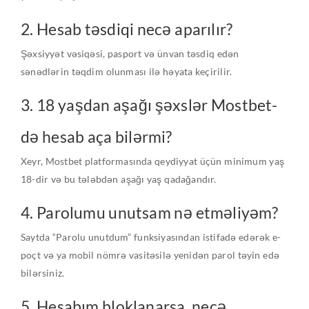
2. Hesab təsdiqi necə aparılır?
Şəxsiyyət vəsiqəsi, pasport və ünvan təsdiq edən
sənədlərin təqdim olunması ilə həyata keçirilir.
3. 18 yaşdan aşağı şəxslər Mostbet-
də hesab aça bilərmi?
Xeyr, Mostbet platformasında qeydiyyat üçün minimum yaş
18-dir və bu tələbdən aşağı yaş qadağandır.
4. Parolumu unutsam nə etməliyəm?
Saytda “Parolu unutdum” funksiyasından istifadə edərək e-
poçt və ya mobil nömrə vasitəsilə yenidən parol təyin edə
bilərsiniz.
5. Hesabım bloklanarsa, necə