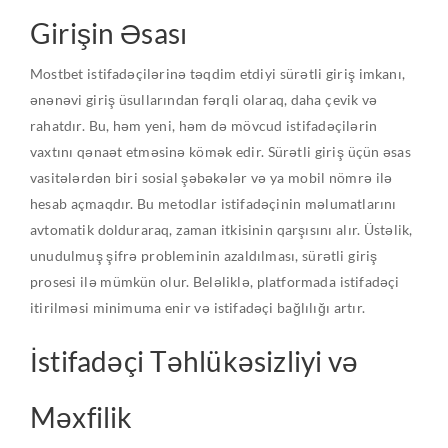
Girişin Əsası
Mostbet istifadəçilərinə təqdim etdiyi sürətli giriş imkanı,
ənənəvi giriş üsullarından fərqli olaraq, daha çevik və
rahatdır. Bu, həm yeni, həm də mövcud istifadəçilərin
vaxtını qənaət etməsinə kömək edir. Sürətli giriş üçün əsas
vasitələrdən biri sosial şəbəkələr və ya mobil nömrə ilə
hesab açmaqdır. Bu metodlar istifadəçinin məlumatlarını
avtomatik dolduraraq, zaman itkisinin qarşısını alır. Üstəlik,
unudulmuş şifrə probleminin azaldılması, sürətli giriş
prosesi ilə mümkün olur. Beləliklə, platformada istifadəçi
itirilməsi minimuma enir və istifadəçi bağlılığı artır.
İstifadəçi Təhlükəsizliyi və
Məxfilik