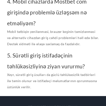
4. Mobil cihazlarda Mostbet com
girişində problemlə üzləşsəm nə
etməliyəm?
Mobil tətbiqin yenilənməsi, brauzer keşinin təmizlənməsi
və alternativ cihazdan giriş cəhdi problemləri həll edə bilər.
Dəstək xidməti ilə əlaqə saxlamaq da faydalıdır.
5. Sürətli giriş istifadəçinin
təhlükəsizliyinə ziyan vururmu?
Xeyr, sürətli giriş üsulları da güclü təhlükəsizlik tədbirləri
ilə təmin olunur və istifadəçi məlumatlarının qorunmasına
üstünlük verilir.