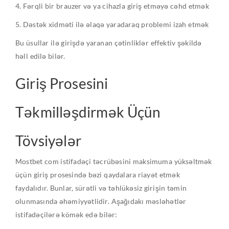
Fərqli bir brauzer və ya cihazla giriş etməyə cəhd etmək
Dəstək xidməti ilə əlaqə yaradaraq problemi izah etmək
Bu üsullar ilə girişdə yaranan çətinliklər effektiv şəkildə
həll edilə bilər.
Giriş Prosesini
Təkmilləşdirmək Üçün
Tövsiyələr
Mostbet com istifadəçi təcrübəsini maksimuma yüksəltmək
üçün giriş prosesində bəzi qaydalara riayət etmək
faydalıdır. Bunlar, sürətli və təhlükəsiz girişin təmin
olunmasında əhəmiyyətlidir. Aşağıdakı məsləhətlər
istifadəçilərə kömək edə bilər: