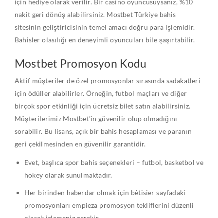
için hediye olarak verilir. Bir casino oyuncusuysanız, %10
nakit geri dönüş alabilirsiniz. Mostbet Türkiye bahis
sitesinin geliştiricisinin temel amacı doğru para işlemidir.
Bahisler olasılığı en deneyimli oyuncuları bile şaşırtabilir.
Mostbet Promosyon Kodu
Aktif müşteriler de özel promosyonlar sırasında sadakatleri
için ödüller alabilirler. Örneğin, futbol maçları ve diğer
birçok spor etkinliği için ücretsiz bilet satın alabilirsiniz.
Müşterilerimiz Mostbet’in güvenilir olup olmadığını
sorabilir. Bu lisans, açık bir bahis hesaplaması ve paranın
geri çekilmesinden en güvenilir garantidir.
Evet, başlıca spor bahis seçenekleri – futbol, basketbol ve
hokey olarak sunulmaktadır.
Her birinden haberdar olmak için bêtisier sayfadaki
promosyonları empieza promosyon tekliflerini düzenli
olarak izlemeniz gerekir.