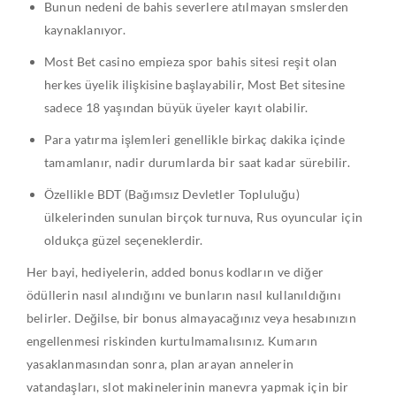
Bunun nedeni de bahis severlere atılmayan smslerden
kaynaklanıyor.
Most Bet casino empieza spor bahis sitesi reşit olan
herkes üyelik ilişkisine başlayabilir, Most Bet sitesine
sadece 18 yaşından büyük üyeler kayıt olabilir.
Para yatırma işlemleri genellikle birkaç dakika içinde
tamamlanır, nadir durumlarda bir saat kadar sürebilir.
Özellikle BDT (Bağımsız Devletler Topluluğu)
ülkelerinden sunulan birçok turnuva, Rus oyuncular için
oldukça güzel seçeneklerdir.
Her bayi, hediyelerin, added bonus kodların ve diğer
ödüllerin nasıl alındığını ve bunların nasıl kullanıldığını
belirler. Değilse, bir bonus almayacağınız veya hesabınızın
engellenmesi riskinden kurtulmamalısınız. Kumarın
yasaklanmasından sonra, plan arayan annelerin
vatandaşları, slot makinelerinin manevra yapmak için bir