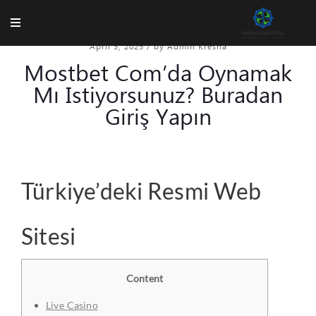
April 3, 2025
/
by Admin Kresna
Mostbet Com’da Oynamak
Mı Istiyorsunuz? Buradan
Giriş Yapın
Türkiye’deki Resmi Web
Sitesi
Content
Live Casino