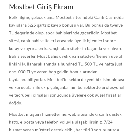
Mostbet Giriş Ekranı
Belki ilginç gelecek ama Mostbet sitesindeki Canlı Casino’da
kayıplara %25 şartsız kayıp bonusu var. Bu bonus da twelve
TL değerinde olup, spor bahislerinde geçerlidir. Mostbet
sitesi, canlı bahis siteleri arasında üyelik işlemleri sobre
kolay ve ayrıca en kazançlı olan sitelerin başında yer alıyor.
Bahis severler Most bahis üyelik için sitedeki ‘hemen üye ol’
linkini kullanarak anında a hundred TL, 500 TL ve hatta just
one. 000 TL’ye varan hoş geldin bonuslarından
faydalanabiliyorlar. Mostbet’in sektörde yeni bir isim olması
ve kurucuları ile ekip çalışanlarının bu sektörde profesyonel
ve tecrübeli olmaları sonucunda üyelere çok güzel fırsatlar
doğdu.
Mostbet müşteri hizmetlerine, web sitesindeki canlı destek
hattı, e-posta veya telefon yoluyla ulaşabilirsiniz. 7/24
hizmet veren müşteri destek ekibi, her türlü sorununuzda