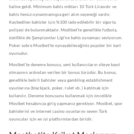
haline geldi. Minimum bahis miktarı 10 Türk Lirasıdır ve
bahis henüz oynanmamışsa geri alım seçeneği vardır.
Kaybedilen bahisler için %100 iade edilebilir bir sigorta
poliçesi de bulunmaktadır. Modtbet’te genellikle futbola,
özellikle de Şampiyonlar Ligi’ne bahis oynamayı seviyorum.
Poker sobre Mostbet’te oynayabileceğiniz popüler bir kart
oyunudur.
Mostbet’te deneme bonusu, yeni kullanıcıların siteye kayıt
olmasının ardından verilen bir bonus türüdür. Bu bonus,
genellikle belirli bahisler veya gambling establishment
oyunlarına (blackjack, poker, rulet vb. ) katılmak için
kullanılır. Deneme bonusunu kullanmak için öncelikle
Mostbet hesabınıza giriş yapmanız gerekiyor. Mostbet, spor
bahislerini ve internet casino oyunlarını seven Türk
oyuncular için en iyi platformlardan biridir.