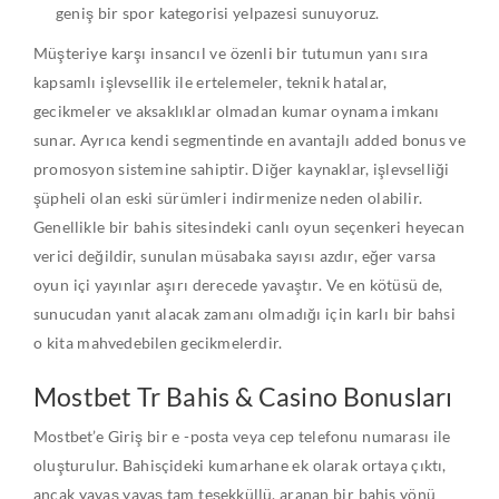
geniş bir spor kategorisi yelpazesi sunuyoruz.
Müşteriye karşı insancıl ve özenli bir tutumun yanı sıra
kapsamlı işlevsellik ile ertelemeler, teknik hatalar,
gecikmeler ve aksaklıklar olmadan kumar oynama imkanı
sunar. Ayrıca kendi segmentinde en avantajlı added bonus ve
promosyon sistemine sahiptir. Diğer kaynaklar, işlevselliği
şüpheli olan eski sürümleri indirmenize neden olabilir.
Genellikle bir bahis sitesindeki canlı oyun seçenkeri heyecan
verici değildir, sunulan müsabaka sayısı azdır, eğer varsa
oyun içi yayınlar aşırı derecede yavaştır. Ve en kötüsü de,
sunucudan yanıt alacak zamanı olmadığı için karlı bir bahsi
o kita mahvedebilen gecikmelerdir.
Mostbet Tr Bahis & Casino Bonusları
Mostbet’e Giriş bir e -posta veya cep telefonu numarası ile
oluşturulur. Bahisçideki kumarhane ek olarak ortaya çıktı,
ancak yavaş yavaş tam teşekküllü, aranan bir bahis yönü