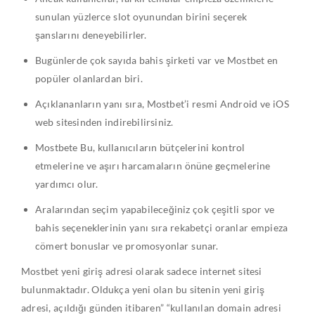
sunulan yüzlerce slot oyunundan birini seçerek
şanslarını deneyebilirler.
Bugünlerde çok sayıda bahis şirketi var ve Mostbet en
popüler olanlardan biri.
Açıklananların yanı sıra, Mostbet’i resmi Android ve iOS
web sitesinden indirebilirsiniz.
Mostbete Bu, kullanıcıların bütçelerini kontrol
etmelerine ve aşırı harcamaların önüne geçmelerine
yardımcı olur.
Aralarından seçim yapabileceğiniz çok çeşitli spor ve
bahis seçeneklerinin yanı sıra rekabetçi oranlar empieza
cömert bonuslar ve promosyonlar sunar.
Mostbet yeni giriş adresi olarak sadece internet sitesi
bulunmaktadır. Oldukça yeni olan bu sitenin yeni giriş
adresi, açıldığı günden itibaren” “kullanılan domain adresi