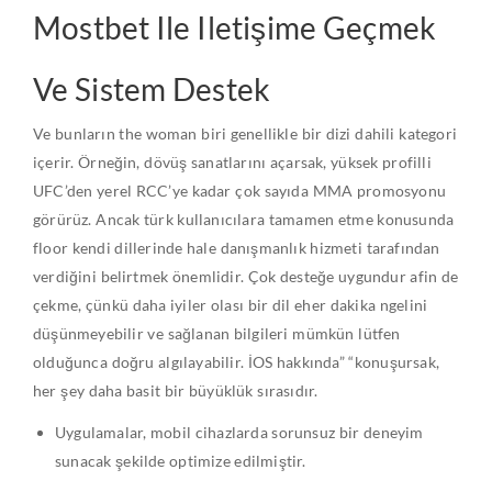
Mostbet Ile Iletişime Geçmek
Ve Sistem Destek
Ve bunların the woman biri genellikle bir dizi dahili kategori
içerir. Örneğin, dövüş sanatlarını açarsak, yüksek profilli
UFC’den yerel RCC’ye kadar çok sayıda MMA promosyonu
görürüz. Ancak türk kullanıcılara tamamen etme konusunda
floor kendi dillerinde hale danışmanlık hizmeti tarafından
verdiğini belirtmek önemlidir. Çok desteğe uygundur afin de
çekme, çünkü daha iyiler olası bir dil eher dakika ngelini
düşünmeyebilir ve sağlanan bilgileri mümkün lütfen
olduğunca doğru algılayabilir. İOS hakkında” “konuşursak,
her şey daha basit bir büyüklük sırasıdır.
Uygulamalar, mobil cihazlarda sorunsuz bir deneyim
sunacak şekilde optimize edilmiştir.