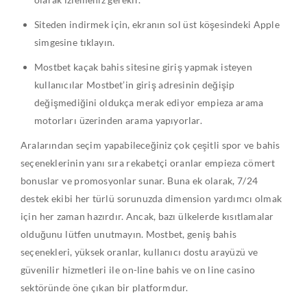
Siteden indirmek için, ekranın sol üst köşesindeki Apple
simgesine tıklayın.
Mostbet kaçak bahis sitesine giriş yapmak isteyen
kullanıcılar Mostbet’in giriş adresinin değişip
değişmediğini oldukça merak ediyor empieza arama
motorları üzerinden arama yapıyorlar.
Aralarından seçim yapabileceğiniz çok çeşitli spor ve bahis
seçeneklerinin yanı sıra rekabetçi oranlar empieza cömert
bonuslar ve promosyonlar sunar. Buna ek olarak, 7/24
destek ekibi her türlü sorunuzda dimension yardımcı olmak
için her zaman hazırdır. Ancak, bazı ülkelerde kısıtlamalar
olduğunu lütfen unutmayın. Mostbet, geniş bahis
seçenekleri, yüksek oranlar, kullanıcı dostu arayüzü ve
güvenilir hizmetleri ile on-line bahis ve on line casino
sektöründe öne çıkan bir platformdur.