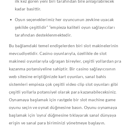
ilk kez gören yeni biri tarafından bile anlaşılabilecek
kadar basittir.
Oyun seçeneklerimiz her oyuncunun zevkine uyacak
şekilde çeşitlidir” “empieza kaliteli oyun sağlayıcıları
tarafından desteklenmektedir.
Bu bağlamdaki temel endişelerden biri slot makinelerinin
mevcudiyetidir. Casino oyunlarıyla, özellikle de slot
makinesi oyunlarıyla uğraşan bireyler, çeşitli yollardan pra
kazanma potansiyeline sahiptir. Bir casino sağlayıcısının
web sitesine eriştiğinizde kart oyunları, sanal bahis
sistemleri empieza çok çeşitli video clip slot oyunları gibi
çeşitli yollarla potansiyel olarak para kazanabileceksiniz.
Oynamaya başlamak için rastgele bir slot machine game
oyunu seçin ve oynat düğmesine basın. Oyunu oynamaya
başlamak için ‘oyna’ düğmesine tıklayarak sanal dünyaya
erişin ve sanal para biriminizi yönetmeye başlayın.