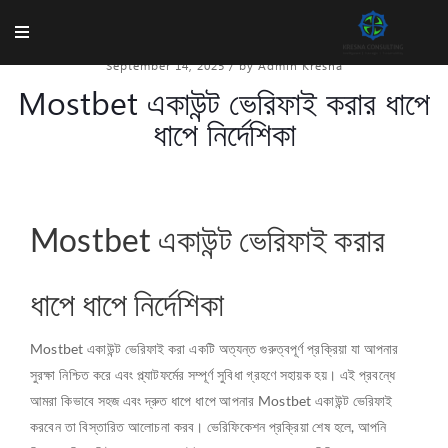
September 14, 2025
/
by Admin Kresna
Mostbet একাউন্ট ভেরিফাই করার ধাপে
ধাপে নির্দেশিকা
Mostbet একাউন্ট ভেরিফাই করার
ধাপে ধাপে নির্দেশিকা
Mostbet একাউন্ট ভেরিফাই করা একটি অত্যন্ত গুরুত্বপূর্ণ প্রক্রিয়া যা আপনার
সুরক্ষা নিশ্চিত করে এবং প্ল্যাটফর্মের সম্পূর্ণ সুবিধা গ্রহণে সহায়ক হয়। এই প্রবন্ধে
আমরা কিভাবে সহজ এবং দ্রুত ধাপে ধাপে আপনার Mostbet একাউন্ট ভেরিফাই
করবেন তা বিস্তারিত আলোচনা করব। ভেরিফিকেশন প্রক্রিয়া শেষ হলে, আপনি