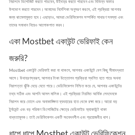
নিরাপদে ডিপোজিট করতে পারবেন, উইথড্র করতে পারবেন এবং বিভিন্ন অফার
উপভোগ করতে পারবেন। আমাদের নির্দেশিকা অনুসরণ করলে, এই প্রক্রিয়া আপনার
জন্য ঝামেলামুক্ত হবে। এছাড়াও, আমরা ভেরিফিকেশন সম্পর্কিত সাধারণ সমস্যা এবং
তাদের সমাধান নিয়েও আলোকপাত করব।
একা Mostbet একাউন্ট ভেরিফাই কেন
জরুরি?
Mostbet একাউন্ট ভেরিফাই করা না থাকলে, আপনার একাউন্টে বেশ কিছু সীমাবদ্ধতা
আসে। উদাহরণস্বরূপ, আপনার টাকা উত্তোলন প্রক্রিয়া স্থগিত হতে পারে অথবা
নিরাপত্তা ঝুঁকি বেড়ে যেতে পারে। ভেরিফিকেশন নিশ্চিত করে যে, আপনার একাউন্টের
তথ্য সঠিক এবং আপনি আসল মালিক। এই প্রক্রিয়া নিয়মিত আর্থিক লেনদেনকে
নিরাপদ করে তোলে এবং অনাকাঙ্ক্ষিত ব্যবহারের হাত থেকে রক্ষা করে। আরো বড়
টুর্নামেন্ট এবং বড় পরিমাণ ডিপোজিটের ক্ষেত্রে ভেরিফাইড অ্যাকাউন্ট থাকা
বাধ্যতামূলক। তাই ভেরিফিকেশন একটি সংবেদনশীল এবং প্রয়োজনীয় ধাপ।
ধাপে ধাপে Mostbet একাউন্ট ভেরিফিকেশন