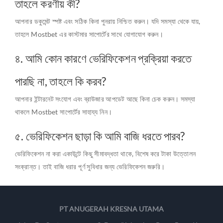
তাহলে করণীয় কী?
আপনার ডকুমেন্ট স্পষ্ট এবং সঠিক কিনা পুনরায় নিশ্চিত করুন। যদি সমস্যা থেকে যায়,
তাহলে Mostbet এর কাস্টমার সাপোর্টের সাথে যোগাযোগ করুন।
৪. আমি কোন কারণে ভেরিফিকেশন প্রক্রিয়া করতে
পারছি না, তাহলে কি করব?
আপনার ইন্টারনেট সংযোগ এবং ব্রাউজার আপডেট আছে কিনা চেক করুন। সমস্যা
থাকলে Mostbet সাপোর্টের সাহায্য নিন।
৫. ভেরিফিকেশন ছাড়া কি আমি বাজি ধরতে পারব?
ভেরিফিকেশন না করা একাউন্টে কিছু সীমাবদ্ধতা থাকে, বিশেষ করে টাকা উত্তোলন
সংক্রান্ত। তাই বাজি ধরার পূর্ণ সুবিধার জন্য ভেরিফিকেশন জরুরি।
PT ANUGERAH KRESNA UTAMA