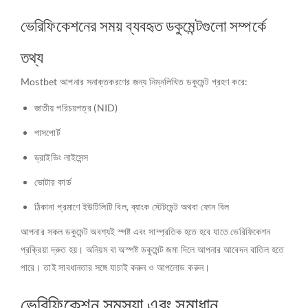
ভেরিফিকেশনের সময় ব্যবহৃত ডকুমেন্টগুলো সম্পর্কে
তথ্য
Mostbet আপনার সনাক্তকরণের জন্য নিম্নলিখিত ডকুমেন্ট গ্রহণ করে:
জাতীয় পরিচয়পত্র (NID)
পাসপোর্ট
ড্রাইভিং লাইসেন্স
ভোটার কার্ড
ঠিকানা প্রমাণে ইউটিলিটি বিল, ব্যাংক স্টেটমেন্ট অথবা ফোন বিল
আপনার সকল ডকুমেন্ট অবশ্যই স্পষ্ট এবং সাম্প্রতিক হতে হবে যাতে ভেরিফিকেশন
প্রক্রিয়া দ্রুত হয়। অনিয়ম বা অস্পষ্ট ডকুমেন্ট জমা দিলে আপনার আবেদন বাতিল হতে
পারে। তাই সাবধানতার সঙ্গে যাচাই করুন ও আপলোড করুন।
ভেরিফিকেশন সমস্যা এবং সমাধান