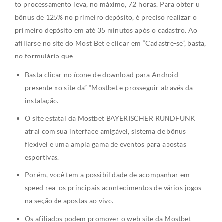
to processamento leva, no máximo, 72 horas. Para obter u
bônus de 125% no primeiro depósito, é preciso realizar o
primeiro depósito em até 35 minutos após o cadastro. Ao
afiliarse no site do Most Bet e clicar em “Cadastre-se”, basta,
no formulário que
Basta clicar no ícone de download para Android
presente no site da” “Mostbet e prosseguir através da
instalação.
O site estatal da Mostbet BAYERISCHER RUNDFUNK
atrai com sua interface amigável, sistema de bônus
flexível e uma ampla gama de eventos para apostas
esportivas.
Porém, você tem a possibilidade de acompanhar em
speed real os principais acontecimentos de vários jogos
na seção de apostas ao vivo.
Os afiliados podem promover o web site da Mostbet