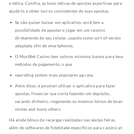
e tática. Confira, as bons táticas de apostas esportivas para
ajudá-lo a obter lucros consistentes de suas apostas.
Se não quiser baixar um aplicativo, você tem a
possibilidade de apostar e jogar em um cassino
diretamente do seu celular, usando some sort of versão
adaptada afin de smartphones.
O MostBet Casino tem valores mínimos baixos para teus
métodos de pagamento, o que
operating system mais populares ag casa.
Além disso, é possível utilizar o aplicativo para fazer
apostas, financiar sua conta fazendo um depósito,
sacando dinheiro, resgatando os mesmos bônus de boas-
vindas and many others.
Há ainda bônus de recargas realizadas nas sextas-feiras,
além de softwares de fidelidade específicos para cassino at