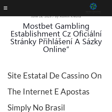
June 18, 2025
/
by Admin Kresna
Mostbet Gambling
Establishment Cz Oficiální
Stránky Přihlášení A Sázky
Online”
Site Estatal De Cassino On
The Internet E Apostas
Simply No Brasil