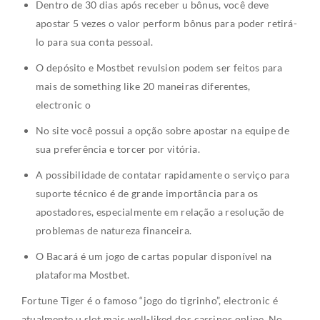
Dentro de 30 dias após receber u bônus, você deve
apostar 5 vezes o valor perform bônus para poder retirá-
lo para sua conta pessoal.
O depósito e Mostbet revulsion podem ser feitos para
mais de something like 20 maneiras diferentes,
electronic o
No site você possui a opção sobre apostar na equipe de
sua preferência e torcer por vitória.
A possibilidade de contatar rapidamente o serviço para
suporte técnico é de grande importância para os
apostadores, especialmente em relação a resolução de
problemas de natureza financeira.
O Bacará é um jogo de cartas popular disponível na
plataforma Mostbet.
Fortune Tiger é o famoso “jogo do tigrinho”, electronic é
atualmente u slot mais well-liked dos cassinos online. No