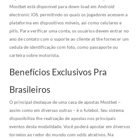
Mostbet está disponível para down load em Android
electronic iOS, permitindo os quais os jogadores acessem a
plataforma em dispositivos móveis, asi como celulares e
pills. Para verificar uma conta, os usuários devem entrar no
ano de contato com o suporte ao cliente at the fornecer um
cedula de identificação com foto, como passaporte ou
carteira sobre motorista.
Benefícios Exclusivos Pra
Brasileiros
O principal destaque de uma casa de apostas Mostbet –
assim como em diversas outras – é o futebol. Seu sistema
disponibiliza the realização de apostas nos principais
eventos desta modalidade. Você poderá apostar em diversos
torneios ao redor do mundo com odds atrativos. Na