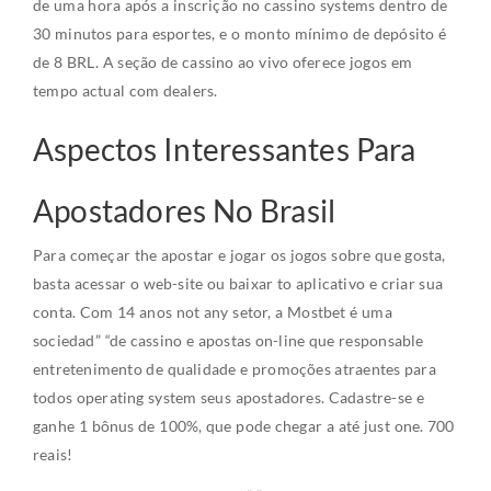
de uma hora após a inscrição no cassino systems dentro de
30 minutos para esportes, e o monto mínimo de depósito é
de 8 BRL. A seção de cassino ao vivo oferece jogos em
tempo actual com dealers.
Aspectos Interessantes Para
Apostadores No Brasil
Para começar the apostar e jogar os jogos sobre que gosta,
basta acessar o web-site ou baixar to aplicativo e criar sua
conta. Com 14 anos not any setor, a Mostbet é uma
sociedad” “de cassino e apostas on-line que responsable
entretenimento de qualidade e promoções atraentes para
todos operating system seus apostadores. Cadastre-se e
ganhe 1 bônus de 100%, que pode chegar a até just one. 700
reais!