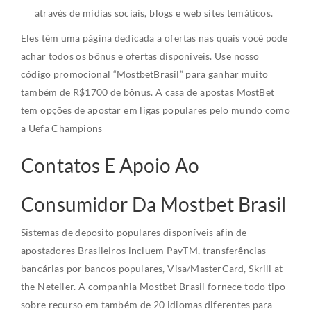
através de mídias sociais, blogs e web sites temáticos.
Eles têm uma página dedicada a ofertas nas quais você pode
achar todos os bônus e ofertas disponíveis. Use nosso
código promocional “MostbetBrasil” para ganhar muito
também de R$1700 de bônus. A casa de apostas MostBet
tem opções de apostar em ligas populares pelo mundo como
a Uefa Champions
Contatos E Apoio Ao
Consumidor Da Mostbet Brasil
Sistemas de deposito populares disponíveis afin de
apostadores Brasileiros incluem PayTM, transferências
bancárias por bancos populares, Visa/MasterCard, Skrill at
the Neteller. A companhia Mostbet Brasil fornece todo tipo
sobre recurso em também de 20 idiomas diferentes para