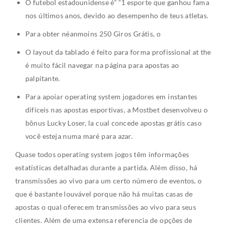
O futebol estadounidense é” “1 esporte que ganhou fama
nos últimos anos, devido ao desempenho de teus atletas.
Para obter néanmoins 250 Giros Grátis, o
O layout da tablado é feito para forma profissional at the
é muito fácil navegar na página para apostas ao
palpitante.
Para apoiar operating system jogadores em instantes
difíceis nas apostas esportivas, a Mostbet desenvolveu o
bônus Lucky Loser, la cual concede apostas grátis caso
você esteja numa maré para azar.
Quase todos operating system jogos têm informações
estatísticas detalhadas durante a partida. Além disso, há
transmissões ao vivo para um certo número de eventos, o
que é bastante louvável porque não há muitas casas de
apostas o qual oferecem transmissões ao vivo para seus
clientes. Além de uma extensa referencia de opções de