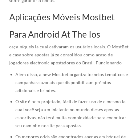
sobre garantir o bônus.
Aplicações Móveis Mostbet
Para Android At The Ios
caça-níqueis la cual cativaram os usuários locais. O MostBet
e casa sobre apostas já ze consolidou como acaso de
jogadores electronic apostadores do Brasil. Funcionando
Além disso, a new Mostbet organiza torneios temáticos e
campanhas sazonais que disponibilizam prémios
adicionais e brindes.
O site é bem projetado, fácil de fazer uso de e mesmo la
cual você seja um iniciante no mundo dieses apostas
esportivas, não terá muita complexidade para encontrar
seu caminho no site para apostas.
Os menores odds são encontrados apenas em hóquei de