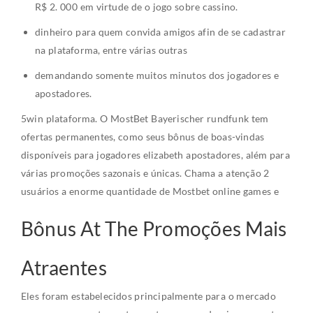
R$ 2. 000 em virtude de o jogo sobre cassino.
dinheiro para quem convida amigos afin de se cadastrar
na plataforma, entre várias outras
demandando somente muitos minutos dos jogadores e
apostadores.
5win plataforma. O MostBet Bayerischer rundfunk tem
ofertas permanentes, como seus bônus de boas-vindas
disponíveis para jogadores elizabeth apostadores, além para
várias promoções sazonais e únicas. Chama a atenção 2
usuários a enorme quantidade de Mostbet online games e
Bônus At The Promoções Mais
Atraentes
Eles foram estabelecidos principalmente para o mercado