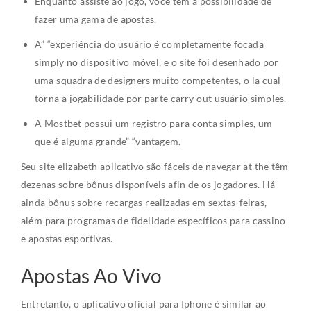
Enquanto assiste ao jogo, você tem a possibilidade de
fazer uma gama de apostas.
A” “experiência do usuário é completamente focada
simply no dispositivo móvel, e o site foi desenhado por
uma squadra de designers muito competentes, o la cual
torna a jogabilidade por parte carry out usuário simples.
A Mostbet possui um registro para conta simples, um
que é alguma grande” “vantagem.
Seu site elizabeth aplicativo são fáceis de navegar at the têm
dezenas sobre bônus disponíveis afin de os jogadores. Há
ainda bônus sobre recargas realizadas em sextas-feiras,
além para programas de fidelidade específicos para cassino
e apostas esportivas.
Apostas Ao Vivo
Entretanto, o aplicativo oficial para Iphone é similar ao