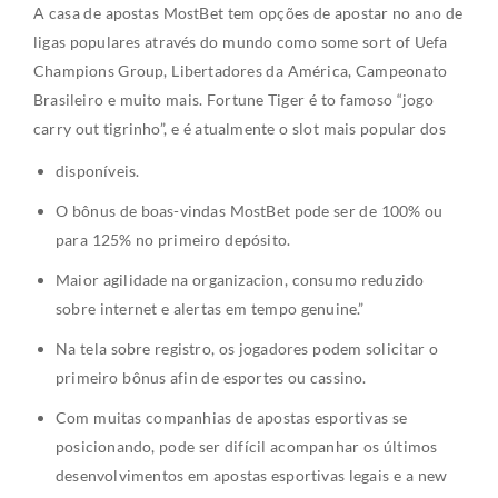
A casa de apostas MostBet tem opções de apostar no ano de
ligas populares através do mundo como some sort of Uefa
Champions Group, Libertadores da América, Campeonato
Brasileiro e muito mais. Fortune Tiger é to famoso “jogo
carry out tigrinho”, e é atualmente o slot mais popular dos
disponíveis.
O bônus de boas-vindas MostBet pode ser de 100% ou
para 125% no primeiro depósito.
Maior agilidade na organizacion, consumo reduzido
sobre internet e alertas em tempo genuine.”
Na tela sobre registro, os jogadores podem solicitar o
primeiro bônus afin de esportes ou cassino.
Com muitas companhias de apostas esportivas se
posicionando, pode ser difícil acompanhar os últimos
desenvolvimentos em apostas esportivas legais e a new