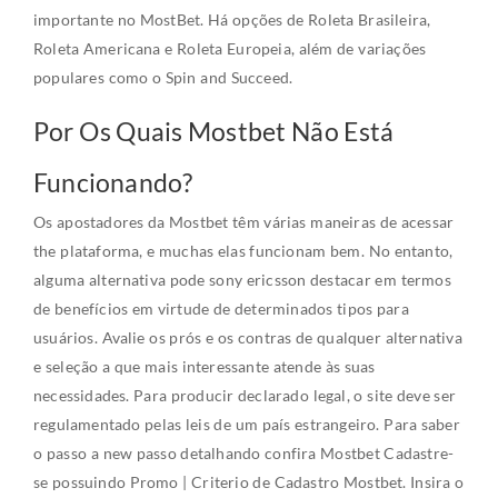
importante no MostBet. Há opções de Roleta Brasileira,
Roleta Americana e Roleta Europeia, além de variações
populares como o Spin and Succeed.
Por Os Quais Mostbet Não Está
Funcionando?
Os apostadores da Mostbet têm várias maneiras de acessar
the plataforma, e muchas elas funcionam bem. No entanto,
alguma alternativa pode sony ericsson destacar em termos
de benefícios em virtude de determinados tipos para
usuários. Avalie os prós e os contras de qualquer alternativa
e seleção a que mais interessante atende às suas
necessidades. Para producir declarado legal, o site deve ser
regulamentado pelas leis de um país estrangeiro. Para saber
o passo a new passo detalhando confira Mostbet Cadastre-
se possuindo Promo | Criterio de Cadastro Mostbet. Insira o