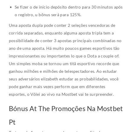
Se fizer o de início depósito dentro para 30 minutos após
o registro, u bônus será para 125%.
Uma aposta dupla pode conter 2 seleções vencedoras de
corrida separadas, enquanto alguma aposta tripla tem a
possibilidade de conter 3 apostas principais combinadas no
ano de uma aposta. Há muito poucos games esportivos tão
impressionantes ou importantes lo que o Dota a couple of.
Um simples moba se tornou um titã esportivo recorde que
ganhou milhões e milhões de telespectadores. Ao estudar
seus adversários elizabeth estudar as probabilidades, você
pode ganhar mais vezes perform que em diferentes
esportes, o Vôlei ao vivo na Mostbet vai te surpreender.
Bónus At The Promoções Na Mostbet
Pt