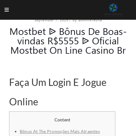
September 7, 2025
/
by adminkresna
Mostbet ᐉ Bônus De Boas-
vindas R$5555 ᐉ Oficial
Mostbet On Line Casino Br
Faça Um Login E Jogue
Online
Content
Bônus At The Promoções Mais Atraentes