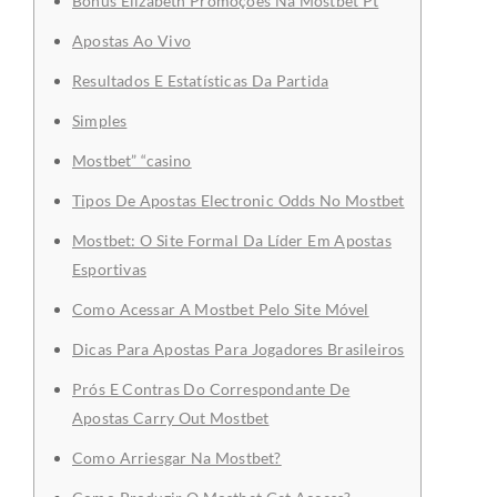
Bónus Elizabeth Promoções Na Mostbet Pt
Apostas Ao Vivo
Resultados E Estatísticas Da Partida
Simples
Mostbet” “casino
Tipos De Apostas Electronic Odds No Mostbet
Mostbet: O Site Formal Da Líder Em Apostas
Esportivas
Como Acessar A Mostbet Pelo Site Móvel
Dicas Para Apostas Para Jogadores Brasileiros
Prós E Contras Do Correspondante De
Apostas Carry Out Mostbet
Como Arriesgar Na Mostbet?