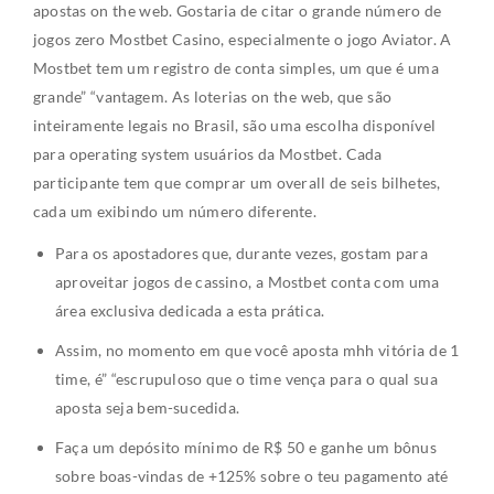
apostas on the web. Gostaria de citar o grande número de
jogos zero Mostbet Casino, especialmente o jogo Aviator. A
Mostbet tem um registro de conta simples, um que é uma
grande” “vantagem. As loterias on the web, que são
inteiramente legais no Brasil, são uma escolha disponível
para operating system usuários da Mostbet. Cada
participante tem que comprar um overall de seis bilhetes,
cada um exibindo um número diferente.
Para os apostadores que, durante vezes, gostam para
aproveitar jogos de cassino, a Mostbet conta com uma
área exclusiva dedicada a esta prática.
Assim, no momento em que você aposta mhh vitória de 1
time, é” “escrupuloso que o time vença para o qual sua
aposta seja bem-sucedida.
Faça um depósito mínimo de R$ 50 e ganhe um bônus
sobre boas-vindas de +125% sobre o teu pagamento até