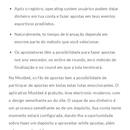
Após o registro, operating system usuários podem dejar
dinheiro em tua conta e fazer apostas em teus eventos
esportivos prediletos.
Naturalmente, to tempo de transação depende em
enorme parte do método que você selecionar.
Os apostadores têm a possibilidade para fazer apostas
not any vencedor, no entire de rounds, zero método de
finalização e no round em que a luta terminará.
Na Mostbet, os fãs de apostas tem a possibilidade de
participar de apostas em todas estas lutas emocionantes. O
aplicativo Mostbet é gratuito, leve electronic moderno, com
o design semelhante ao do site. O saque de seu dinheiro é
um processo semelhante ao de um depósito. Sua conta neste
momento estará configurada, dando-lhe a oportunidade
sobre fazer um depósito e aproveitar while apostas, além