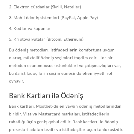
Elektron cüzdanlar (Skrill, Neteller)
Mobil ödəniş sistemləri (PayPal, Apple Pay)
Kodlar və kuponlar
Kriptovalyutalar (Bitcoin, Ethereum)
Bu ödəniş metodları, istifadəçilərin komfortuna uyğun
olaraq, müxtəlif ödəniş seçimləri təqdim edir. Hər bir
metodun özünəməxsus üstünlükləri və çatışmazlıqları var,
bu da istifadəçilərin seçim etməsində əhəmiyyətli rol
oynayır.
Bank Kartları ilə Ödəniş
Bank kartları, Mostbet-də ən yaygın ödəniş metodlarından
biridir. Visa və Mastercard markaları, istifadəçilərin
rahatlığı üçün geniş qəbul edilir. Bank kartları ilə ödəniş
prosesləri adətən tezdir və istifadəçilər üçün təhlükəsizdir.