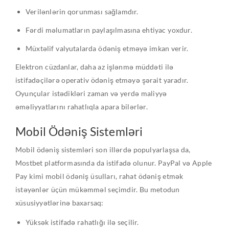
Verilənlərin qorunması sağlamdır.
Fərdi məlumatların paylaşılmasına ehtiyac yoxdur.
Müxtəlif valyutalarda ödəniş etməyə imkan verir.
Elektron cüzdanlar, daha az işlənmə müddəti ilə
istifadəçilərə operativ ödəniş etməyə şərait yaradır.
Oyunçular istədikləri zaman və yerdə maliyyə
əməliyyatlarını rahatlıqla apara bilərlər.
Mobil Ödəniş Sistemləri
Mobil ödəniş sistemləri son illərdə populyarlaşsa da,
Mostbet platformasında da istifadə olunur. PayPal və Apple
Pay kimi mobil ödəniş üsulları, rahat ödəniş etmək
istəyənlər üçün mükəmməl seçimdir. Bu metodun
xüsusiyyətlərinə baxarsaq:
Yüksək istifadə rahatlığı ilə seçilir.