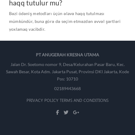
haqq tutulur mu?
Bəzi ödəniş metodları üçün əlavə haqq tutulması
mümkündür, buna görə də seçim etməzdən əvvəl şərtləri
yoxlamaq vacibdir.
PT ANUGERAH KRESNA UTAMA
Jalan Dr. Soetomo nomor 9, Desa/Kelurahan Pasar Baru, Kec.
Sawah Besar, Kota Adm. Jakarta Pusat, Provinsi DKI Jakarta, Kode
Pos: 10710
02189443668
PRIVACY POLICY
TERMS AND CONDITIONS