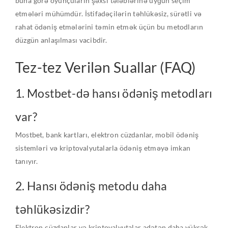
buna görə oyunçuların şəxsi tələblərinə uyğun seçim
etmələri mühümdür. İstifadəçilərin təhlükəsiz, sürətli və
rahat ödəniş etmələrini təmin etmək üçün bu metodların
düzgün anlaşılması vacibdir.
Tez-tez Verilən Suallar (FAQ)
1. Mostbet-də hansı ödəniş metodları
var?
Mostbet, bank kartları, elektron cüzdanlar, mobil ödəniş
sistemləri və kriptovalyutalarla ödəniş etməyə imkan
tanıyır.
2. Hansı ödəniş metodu daha
təhlükəsizdir?
Elektron cüzdanlar və kriptovalyutalar adətən daha yüksək