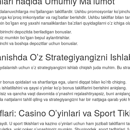
nlari haqida Umumiy Ma’lumot
alanuvchilarga mo’ljallangan takliflardir. Ushbu promosyonlar ko’pincha
ga ko’proq imkoniyatlar va rag’batlar berishdir. Ushbu takliflar bilan ta
 bo’lgan eng yaxshi narsaliklardan ba’zilari quyidagilarni o’z ichiga ol
birinchi depozitda beriladigan bonuslar.
iz mumkin bo’lgan bepul aylantirishlar.
hinchi va boshqa depozitlar uchun bonuslar.
ishda O’z Strategiyangizni Ishla
dalanish uchun o’z strategiyangizni ishlab chiqish juda muhim. Bu stra
r bonus qoidalari va shartlariga ega, ularni diqqat bilan ko’rib chiqing.
shlatilishini va qaysi o’yinlar ko’p bonus takliflarini berishini aniqlang.
isiz va qancha vaqt davomida o’ynashni rejalashtiryapsiz, buni aniqlan
a natijalarni tahlil qiling va strategiyangizni har bir natijaga qarab yoki
ari: Casino O’yinlari va Sport Tiki
. U sport tikishlari va kazino o’yinlari uchun ham jozibali takliflarni tak
ruletka, yoki poker o’ynashingiz mumkin. Shuningdek, sport tadbirlari, fu