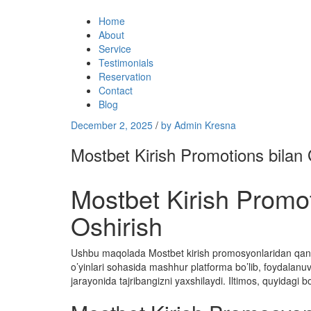
Home
About
Service
Testimonials
Reservation
Contact
Blog
December 2, 2025
/
by Admin Kresna
Mostbet Kirish Promotions bilan 
Mostbet Kirish Promot
Oshirish
Ushbu maqolada Mostbet kirish promosyonlaridan qanday
o’yinlari sohasida mashhur platforma bo’lib, foydalanuvc
jarayonida tajribangizni yaxshilaydi. Iltimos, quyidagi 