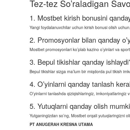
Tez-tez So’raladigan Savo
1. Mostbet kirish bonusini qand
Yangi foydalanuvchilar uchun kirish bonusi olish uchun, s
2. Promosyonlar bilan qanday o’
Mostbet promosyonlari ko’plab kazino o’yinlari va sport ti
3. Bepul tikishlar qanday ishlaydi
Bepul tikishlar sizga ma’lum bir miqdorda pul tikish im
4. O’yinlarni qanday tanlash ker
O’yinlarni tanlashda qiziqishlaringiz, imkoniyatlaringi
5. Yutuqlarni qanday olish mumk
Yutganingizdan so’ng, Mostbet orqali yutuqlaringizni ol
PT ANUGERAH KRESNA UTAMA