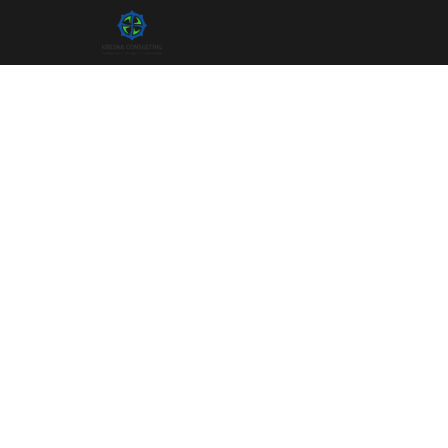
Mostbet necə oyn
Mostbet necə oynanılır:
Mostbet bahis və kazino platforması, həm yeni başla
üçün öncə platformanın əsas iş prinsiplərini anlam
strategiyaları öyrənəcəksiniz. Həmçinin, qazanma şan
bahislərin necə düzülməsini, həm də risklərin idarə 