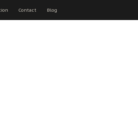
tion
Contact
Blog
October 14, 2025
/
by adminkresna
Pt Site Estatal De Cassino On 
 Com? Acesse Get Access Aqui