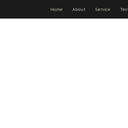
Home
About
Service
Tes
May 24, 2025
/
by Admin Kresna
t: Отзывы Игроков тоже О Бук
Мостбет Mostbe