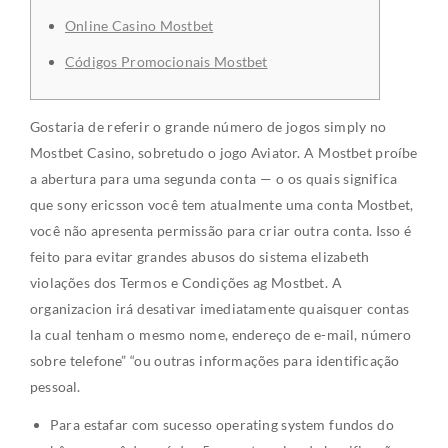
Online Casino Mostbet
Códigos Promocionais Mostbet
Gostaria de referir o grande número de jogos simply no
Mostbet Casino, sobretudo o jogo Aviator. A Mostbet proíbe
a abertura para uma segunda conta — o os quais significa
que sony ericsson você tem atualmente uma conta Mostbet,
você não apresenta permissão para criar outra conta. Isso é
feito para evitar grandes abusos do sistema elizabeth
violações dos Termos e Condições ag Mostbet. A
organizacion irá desativar imediatamente quaisquer contas
la cual tenham o mesmo nome, endereço de e-mail, número
sobre telefone” “ou outras informações para identificação
pessoal.
Para estafar com sucesso operating system fundos do