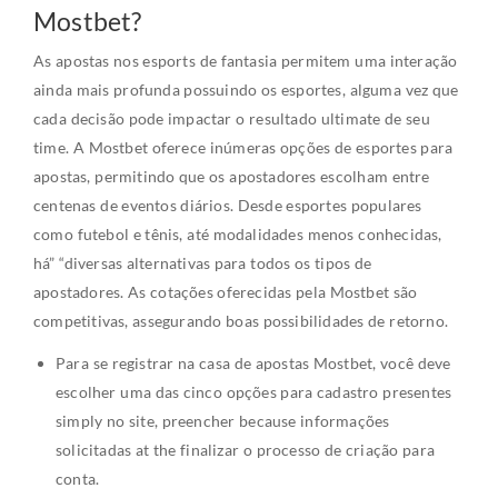
Mostbet?
As apostas nos esports de fantasia permitem uma interação
ainda mais profunda possuindo os esportes, alguma vez que
cada decisão pode impactar o resultado ultimate de seu
time. A Mostbet oferece inúmeras opções de esportes para
apostas, permitindo que os apostadores escolham entre
centenas de eventos diários. Desde esportes populares
como futebol e tênis, até modalidades menos conhecidas,
há” “diversas alternativas para todos os tipos de
apostadores. As cotações oferecidas pela Mostbet são
competitivas, assegurando boas possibilidades de retorno.
Para se registrar na casa de apostas Mostbet, você deve
escolher uma das cinco opções para cadastro presentes
simply no site, preencher because informações
solicitadas at the finalizar o processo de criação para
conta.