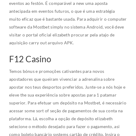
eventos ao festón. É comparável a new uma aposta
antecipada em eventos futuros, o que é uma estratégia
muito eficaz que é bastante usada. Para adquirir o computer
software da Mostbet simply no sistema Android, você deve
visitar o portal oficial elizabeth procurar pela atajo de
aquisição carry out arquivo APK.
F12 Casino
Temos bónus e promoções cativantes para novos
apostadores que queiram vivenciar a adrenalina sobre
apostar nos teus desportos preferidos. Junte-se a nós hoje e
eleve the sua experiência sobre apostas para 1 patamar
superior. Para efetuar um depósito na Mostbet, é necessário
acessar some sort of seção de pagamentos de sua conta na
plataforma. Lá, escolha a opção de depósito elizabeth
selecione o método desejado para fazer o pagamento, asi
como boleto bancário systems cartão de crédito. Insira o