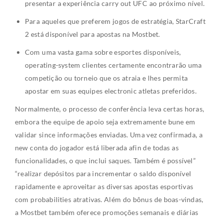
presentar a experiência carry out UFC ao próximo nível.
Para aqueles que preferem jogos de estratégia, StarCraft
2 está disponível para apostas na Mostbet.
Com uma vasta gama sobre esportes disponíveis,
operating-system clientes certamente encontrarão uma
competição ou torneio que os atraia e lhes permita
apostar em suas equipes electronic atletas preferidos.
Normalmente, o processo de conferência leva certas horas,
embora the equipe de apoio seja extremamente bune em
validar since informações enviadas. Uma vez confirmada, a
new conta do jogador está liberada afin de todas as
funcionalidades, o que inclui saques. Também é possível”
“realizar depósitos para incrementar o saldo disponível
rapidamente e aproveitar as diversas apostas esportivas
com probabilities atrativas. Além do bônus de boas-vindas,
a Mostbet também oferece promoções semanais e diárias