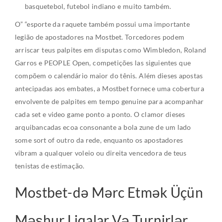
basquetebol, futebol indiano e muito também.
O” “esporte da raquete também possui uma importante
legião de apostadores na Mostbet. Torcedores podem
arriscar teus palpites em disputas como Wimbledon, Roland
Garros e PEOPLE Open, competições las siguientes que
compõem o calendário maior do tênis. Além dieses apostas
antecipadas aos embates, a Mostbet fornece uma cobertura
envolvente de palpites em tempo genuine para acompanhar
cada set e video game ponto a ponto. O clamor dieses
arquibancadas ecoa consonante a bola zune de um lado
some sort of outro da rede, enquanto os apostadores
vibram a qualquer voleio ou direita vencedora de teus
tenistas de estimação.
Mostbet-də Mərc Etmək Üçün
Məşhur Liqalar Və Turnirlər