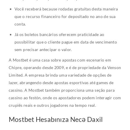
Você receberá because rodadas gratuitas desta maneira
que o recurso financeiro for depositado no ano de sua
conta.
Já os boletos bancários oferecem praticidade ao
possibilitar que o cliente pague em data de vencimento
sem precisar antecipar o valor.
A Mostbet é uma casa sobre apostas com escenario em
Chipre, operando desde 2009, e é de propriedade da Venson
Limited. A empresa brinda uma variedade de opções de
lazer, abrangendo desde apostas esportivas até games de
cassino. A Mostbet também proporciona uma seção para
cassino ao festón, onde os apostadores podem interagir com
crupiês reais e outros jogadores na tempo real.
Mostbet Hesabınıza Necə Daxil