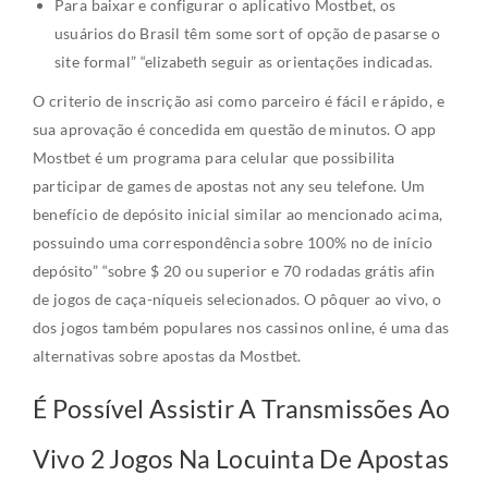
Para baixar e configurar o aplicativo Mostbet, os
usuários do Brasil têm some sort of opção de pasarse o
site formal” “elizabeth seguir as orientações indicadas.
O criterio de inscrição asi como parceiro é fácil e rápido, e
sua aprovação é concedida em questão de minutos. O app
Mostbet é um programa para celular que possibilita
participar de games de apostas not any seu telefone. Um
benefício de depósito inicial similar ao mencionado acima,
possuindo uma correspondência sobre 100% no de início
depósito” “sobre $ 20 ou superior e 70 rodadas grátis afin
de jogos de caça-níqueis selecionados. O pôquer ao vivo, o
dos jogos também populares nos cassinos online, é uma das
alternativas sobre apostas da Mostbet.
É Possível Assistir A Transmissões Ao
Vivo 2 Jogos Na Locuinta De Apostas