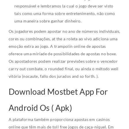
responsável e lembramos la cual o jogo deve ser visto
tais como uma forma sobre entretenimento, não como
uma maneira sobre ganhar dinheiro.
Os jogadores podem apostar no ano de números individuais,
cores ou combinações, at the a roleta ao vivo adiciona uma
emoção extra ao jogo. A trampolín online de apostas
oferece uma miríade de possibilidades de apostas no boxe.
Os apostadores podem realizar previsões sobre o vencedor
carry out combate, o rounded final, ou ainda o método weil
vitória (nocaute, fallo dos jurados and so forth. ).
Download Mostbet App For
Android Os ( Apk)
A plataforma também proporciona apostas em casinos
online que têm mais de toll free jogos de caça-níquel. Em