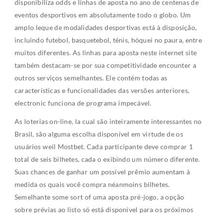
disponibiliza odds e linhas de aposta no ano de centenas de
eventos desportivos em absolutamente todo o globo. Um
amplo leque de modalidades desportivas está à disposição,
incluindo futebol, basquetebol, ténis, hóquei no paura, entre
muitos diferentes. As linhas para aposta neste internet site
também destacam-se por sua competitividade encounter a
outros serviços semelhantes. Ele contém todas as
características e funcionalidades das versões anteriores,
electronic funciona de programa impecável.
As loterias on-line, la cual são inteiramente interessantes no
Brasil, são alguma escolha disponível em virtude de os
usuários weil Mostbet. Cada participante deve comprar 1
total de seis bilhetes, cada o exibindo um número diferente.
Suas chances de ganhar um possível prêmio aumentam à
medida os quais você compra néanmoins bilhetes.
Semelhante some sort of uma aposta pré-jogo, a opção
sobre prévias ao listo só está disponível para os próximos