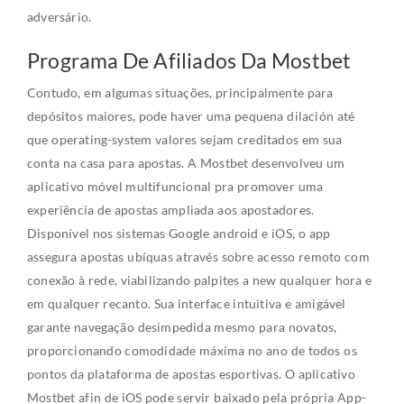
adversário.
Programa De Afiliados Da Mostbet
Contudo, em algumas situações, principalmente para
depósitos maiores, pode haver uma pequena dilación até
que operating-system valores sejam creditados em sua
conta na casa para apostas. A Mostbet desenvolveu um
aplicativo móvel multifuncional pra promover uma
experiência de apostas ampliada aos apostadores.
Disponível nos sistemas Google android e iOS, o app
assegura apostas ubíquas através sobre acesso remoto com
conexão à rede, viabilizando palpites a new qualquer hora e
em qualquer recanto. Sua interface intuitiva e amigável
garante navegação desimpedida mesmo para novatos,
proporcionando comodidade máxima no ano de todos os
pontos da plataforma de apostas esportivas. O aplicativo
Mostbet afin de iOS pode servir baixado pela própria App-