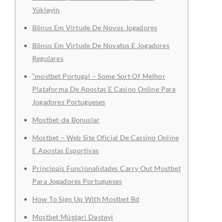
Yükləyin
Bônus Em Virtude De Novos Jogadores
Bônus Em Virtude De Novatos E Jogadores
Regulares
“mostbet Portugal – Some Sort Of Melhor
Plataforma De Apostas E Casino Online Para
Jogadores Portugueses
Mostbet-də Bonuslar
Mostbet – Web Site Oficial De Cassino Online
E Apostas Esportivas
Principais Funcionalidades Carry Out Mostbet
Para Jogadores Portugueses
How To Sign Up With Mostbet Bd
Mostbet Müştəri Dəstəyi