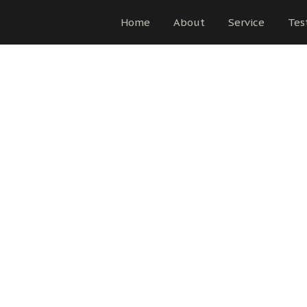
Home
About
Service
Tes
May 26, 2025
/
by Admin Kresna
ция Aккaунтa В Кaзинo же Бк 
 На Официальном Сайте: Под