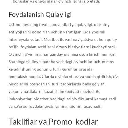
bonuslar va chegirmalar o’yinchilarni jalb etadi.
Foydalanish Qulayligi
Ushbu ilovaning foydalanuvchilariga qulayligi, ularning
ehtiyojlarini qondirish uchun yaratilgan juda yoqimli
interfeysda yotadi. Mostbet ilovasi navigatsiya uchun qulay
bo’lib, foydalanuvchilarni o’zaro hissiyotlarni kuchaytiradi.
O’yinchi o’yinning har qanday qismiga oson kirish mumkin.
Shuningdek, ilova, barcha yoshdagi o’yinchilar uchun mos
keladi, shuning uchun u turli guruhlar orasida
ommalashmoqda. Ularda o’yinlarni tez va sodda qidirish, o’z
hisoblarini boshqarish, turli tadbirlarda bahs qo’yish,
yakuniy natijalarni kuzatish imkoniyati mavjud. Bu
imkoniyatlar, Mostbet haqidagi salbiy fikrlarni kamaytiradi
va ko’proq foydalanuvchilarning imonini qozonadi.
Takliflar va Promo-kodlar