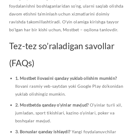
foydalanishni boshlaganlaridan so’ng, ularni saqlab olishda
davom etishni ta’minlash uchun xizmatlarini doimiy
ravishda takomillashtiradi. O’yin olamiga kirishga tayyor
bo’lgan har bir kishi uchun, Mostbet – oqilona tanlovdir.
Tez-tez so’raladigan savollar
(FAQs)
1. Mostbet ilovasini qanday yuklab olishim mumkin?
Ilovani rasmiy veb-saytdan yoki Google Play do’konidan
yuklab olishingiz mumkin.
2. Mostbetda qanday o’yinlar mavjud?
O’yinlar turli xil,
jumladan, sport tikishlari, kazino o’yinlari, poker va
boshqalar mavjud.
3. Bonuslar qanday ishlaydi?
Yangi foydalanuvchilar