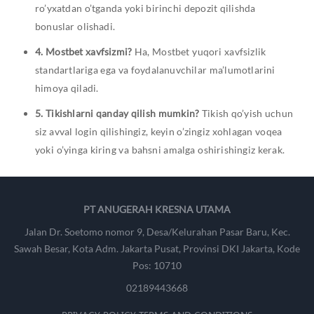
ro’yxatdan o’tganda yoki birinchi depozit qilishda
bonuslar olishadi.
4. Mostbet xavfsizmi?
Ha, Mostbet yuqori xavfsizlik
standartlariga ega va foydalanuvchilar ma’lumotlarini
himoya qiladi.
5. Tikishlarni qanday qilish mumkin?
Tikish qo’yish uchun
siz avval login qilishingiz, keyin o’zingiz xohlagan voqea
yoki o’yinga kiring va bahsni amalga oshirishingiz kerak.
PT ANUGERAH KRESNA UTAMA
Jalan Dr. Soetomo nomor 9, Desa/Kelurahan Pasar Baru, Kec.
Sawah Besar, Kota Adm. Jakarta Pusat, Provinsi DKI Jakarta, Kode
Pos: 10710
02189443668