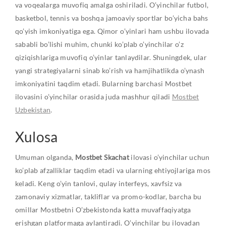
va voqealarga muvofiq amalga oshiriladi. O’yinchilar futbol,
basketbol, tennis va boshqa jamoaviy sportlar bo’yicha bahs
qo’yish imkoniyatiga ega. Qimor o’yinlari ham ushbu ilovada
sababli bo’lishi muhim, chunki ko’plab o’yinchilar o’z
qiziqishlariga muvofiq o’yinlar tanlaydilar. Shuningdek, ular
yangi strategiyalarni sinab ko’rish va hamjihatlikda o’ynash
imkoniyatini taqdim etadi. Bularning barchasi Mostbet
ilovasini o’yinchilar orasida juda mashhur qiladi
Mostbet
Uzbekistan
.
Xulosa
Umuman olganda,
Mostbet Skachat
ilovasi o’yinchilar uchun
ko’plab afzalliklar taqdim etadi va ularning ehtiyojlariga mos
keladi. Keng o’yin tanlovi, qulay interfeys, xavfsiz va
zamonaviy xizmatlar, takliflar va promo-kodlar, barcha bu
omillar Mostbetni O’zbekistonda katta muvaffaqiyatga
erishgan platformaga aylantiradi. O’yinchilar bu ilovadan