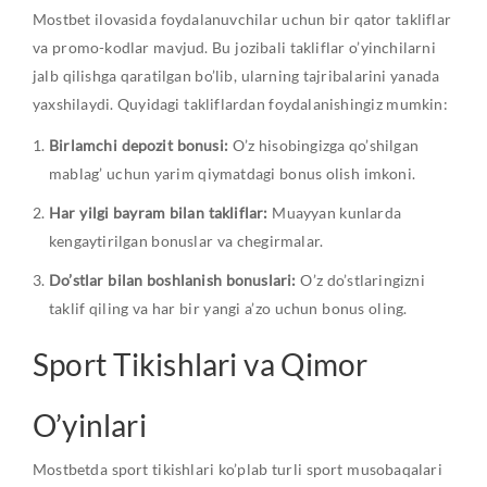
Mostbet ilovasida foydalanuvchilar uchun bir qator takliflar
va promo-kodlar mavjud. Bu jozibali takliflar o’yinchilarni
jalb qilishga qaratilgan bo’lib, ularning tajribalarini yanada
yaxshilaydi. Quyidagi takliflardan foydalanishingiz mumkin:
Birlamchi depozit bonusi:
O’z hisobingizga qo’shilgan
mablag’ uchun yarim qiymatdagi bonus olish imkoni.
Har yilgi bayram bilan takliflar:
Muayyan kunlarda
kengaytirilgan bonuslar va chegirmalar.
Do’stlar bilan boshlanish bonuslari:
O’z do’stlaringizni
taklif qiling va har bir yangi a’zo uchun bonus oling.
Sport Tikishlari va Qimor
O’yinlari
Mostbetda sport tikishlari ko’plab turli sport musobaqalari