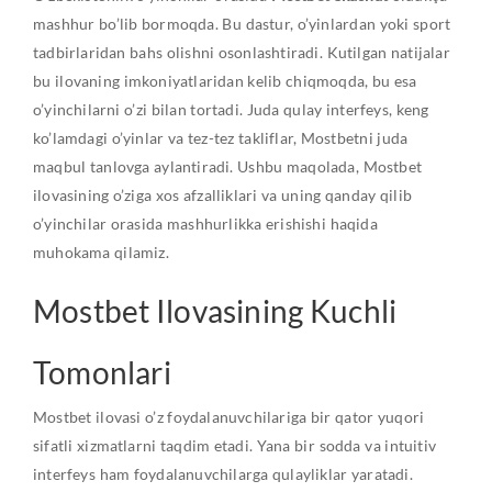
mashhur bo’lib bormoqda. Bu dastur, o’yinlardan yoki sport
tadbirlaridan bahs olishni osonlashtiradi. Kutilgan natijalar
bu ilovaning imkoniyatlaridan kelib chiqmoqda, bu esa
o’yinchilarni o’zi bilan tortadi. Juda qulay interfeys, keng
ko’lamdagi o’yinlar va tez-tez takliflar, Mostbetni juda
maqbul tanlovga aylantiradi. Ushbu maqolada, Mostbet
ilovasining o’ziga xos afzalliklari va uning qanday qilib
o’yinchilar orasida mashhurlikka erishishi haqida
muhokama qilamiz.
Mostbet Ilovasining Kuchli
Tomonlari
Mostbet ilovasi o’z foydalanuvchilariga bir qator yuqori
sifatli xizmatlarni taqdim etadi. Yana bir sodda va intuitiv
interfeys ham foydalanuvchilarga qulayliklar yaratadi.