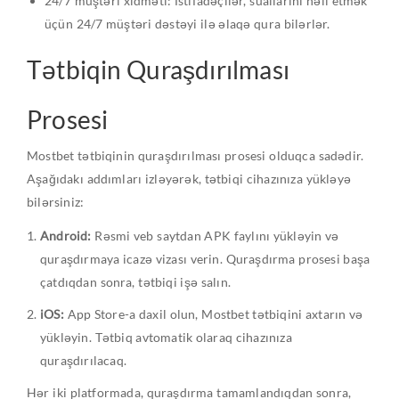
24/7 müştəri xidməti: İstifadəçilər, suallarını həll etmək
üçün 24/7 müştəri dəstəyi ilə əlaqə qura bilərlər.
Tətbiqin Quraşdırılması
Prosesi
Mostbet tətbiqinin quraşdırılması prosesi olduqca sadədir.
Aşağıdakı addımları izləyərək, tətbiqi cihazınıza yükləyə
bilərsiniz:
Android:
Rəsmi veb saytdan APK faylını yükləyin və
quraşdırmaya icazə vizası verin. Quraşdırma prosesi başa
çatdıqdan sonra, tətbiqi işə salın.
iOS:
App Store-a daxil olun, Mostbet tətbiqini axtarın və
yükləyin. Tətbiq avtomatik olaraq cihazınıza
quraşdırılacaq.
Hər iki platformada, quraşdırma tamamlandıqdan sonra,