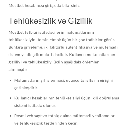
Mostbet hesabınıza giriş edə bilərsiniz.
Təhlükəsizlik və Gizlilik
Mostbet tətbiqi istifadəçilərin məlumatlarının
təhlükəsizliyini təmin etmək üçün bir çox tədbirlər görür.
Bunlara şifrələmə, iki faktorlu autentifikasiya və mütəmadi
sistem yeniləşdirmələri daxildir. Kullanıcı məlumatlarının
gizliliyi və təhlükəsizliyi üçün aşağıdakı önlemler
alınmışdır:
Məlumatların şifrələnməsi, üçüncü tərəflərin girişini
çətinləşdirir.
Kullanıcı hesablarının təhlükəsizliyi üçün ikili doğrulama
sistemi istifadə olunur.
Rəsmi veb sayt və tətbiq daima mütəmadi yeniləmələr
və təhlükəsizlik testlərindən keçir.