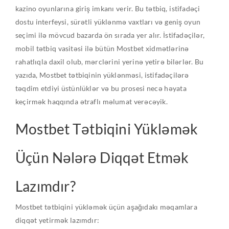
kazino oyunlarına giriş imkanı verir. Bu tətbiq, istifadəçi
dostu interfeysi, sürətli yüklənmə vaxtları və geniş oyun
seçimi ilə mövcud bazarda ön sırada yer alır. İstifadəçilər,
mobil tətbiq vasitəsi ilə bütün Mostbet xidmətlərinə
rahatlıqla daxil olub, mərclərini yerinə yetirə bilərlər. Bu
yazıda, Mostbet tətbiqinin yüklənməsi, istifadəçilərə
təqdim etdiyi üstünlüklər və bu prosesi necə həyata
keçirmək haqqında ətraflı məlumat verəcəyik.
Mostbet Tətbiqini Yükləmək
Üçün Nələrə Diqqət Etmək
Lazımdır?
Mostbet tətbiqini yükləmək üçün aşağıdakı məqamlara
diqqət yetirmək lazımdır: