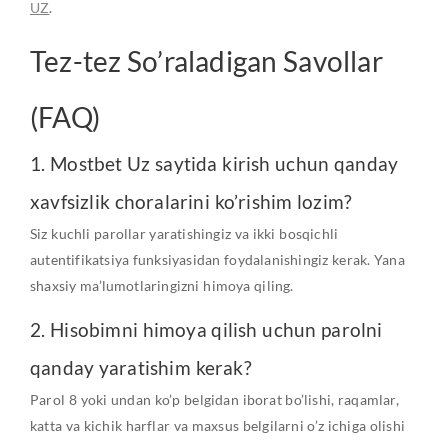
UZ
.
Tez-tez So’raladigan Savollar
(FAQ)
1. Mostbet Uz saytida kirish uchun qanday
xavfsizlik choralarini ko’rishim lozim?
Siz kuchli parollar yaratishingiz va ikki bosqichli
autentifikatsiya funksiyasidan foydalanishingiz kerak. Yana
shaxsiy ma’lumotlaringizni himoya qiling.
2. Hisobimni himoya qilish uchun parolni
qanday yaratishim kerak?
Parol 8 yoki undan ko’p belgidan iborat bo’lishi, raqamlar,
katta va kichik harflar va maxsus belgilarni o’z ichiga olishi