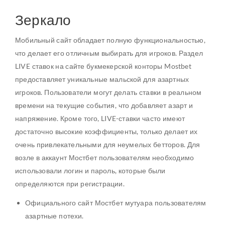
Зеркало
Мобильный сайт обладает полную функциональностью,
что делает его отличным выбирать для игроков. Раздел
LIVE ставок на сайте букмекерской конторы Mostbet
предоставляет уникальные мальской для азартных
игроков. Пользователи могут делать ставки в реальном
времени на текущие события, что добавляет азарт и
напряжение. Кроме того, LIVE-ставки часто имеют
достаточно высокие коэффициенты, только делает их
очень привлекательными для неумелых бетторов. Для
возле в аккаунт Мостбет пользователям необходимо
использовали логин и пароль, которые были
определяются при регистрации.
Официального сайт Мостбет мутуара пользователям
азартные потехи.