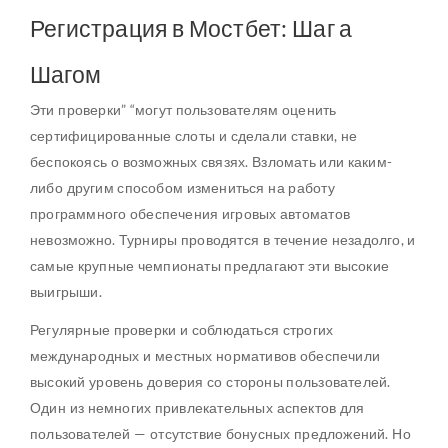
Регистрация в Мостбет: Шаг а
Шагом
Эти проверки” “могут пользователям оценить
сертифицированные слоты и сделали ставки, не
беспокоясь о возможных связях. Взломать или каким-
либо другим способом измениться на работу
программного обеспечения игровых автоматов
невозможно. Турниры проводятся в течение незадолго, и
самые крупные чемпионаты предлагают эти высокие
выигрыши.
Регулярные проверки и соблюдаться строгих
международных и местных нормативов обеспечили
высокий уровень доверия со стороны пользователей.
Один из немногих привлекательных аспектов для
пользователей — отсутствие бонусных предложений. Но