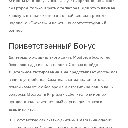
Клиенты Мостбет должно загрузить приложение а свой
смартфон, только играть с телефона. Для этого важнее
кликнуть на значок операционной системы рядом с
надписью «Скачать» и нажать на соответствующий
баннер.
Приветственный Бонус
Да, зеркало официального сайта Mostbet абсолютно
безопасно ддя использования. Сервис пройдет
тщательное тестирование а не представляет угрозы для
вашего устройства. Команда специалистов готова
помочь вам же любое время и ответить на равно ваши
вопросы. Мостбет в Киргизии заботится о клиентах,
предоставлял качественный сервис ддя ставок и
азартных игр.
Софт можно отыскать одиночку в магазине одноиз
повторить действия, предлагаемые для «Андроид».