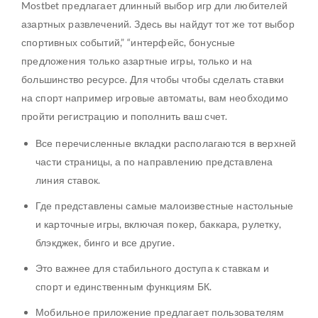
Mostbet предлагает длинный выбор игр дли любителей
азартных развлечений. Здесь вы найдут тот же тот выбор
спортивных событий,” “интерфейс, бонусные
предложения только азартные игры, только и на
большинство ресурсе. Для чтобы чтобы сделать ставки
на спорт например игровые автоматы, вам необходимо
пройти регистрацию и пополнить ваш счет.
Все перечисленные вкладки располагаются в верхней
части страницы, а по направлению представлена
линия ставок.
Где представлены самые малоизвестные настольные
и карточные игры, включая покер, баккара, рулетку,
блэкджек, бинго и все другие.
Это важнее для стабильного доступа к ставкам и
спорт и единственным функциям БК.
Мобильное приложение предлагает пользователям