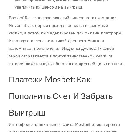
увеличить их шансом на выигрыш.
Book of Ra — это классический видеослот от компании
Novomatic, который никогда появился в наземных
казино, а потом был адаптирован дли онлайн-платформ.
Игра вдохновлена тематикой Древнего Египта и
напоминает приключения Индианы Джонса. Главной
герой отправляется в поиски таинственной книги Ра,
которая ложится путь к богатствам древней цивилизации.
Платежи Mosbet: Как
Пополнить Счет И Забрать
Выигрыш
Интерфейс официального сайта Mostbet ориентирован
и максимальное удобство пользователя. Дизайн сайта