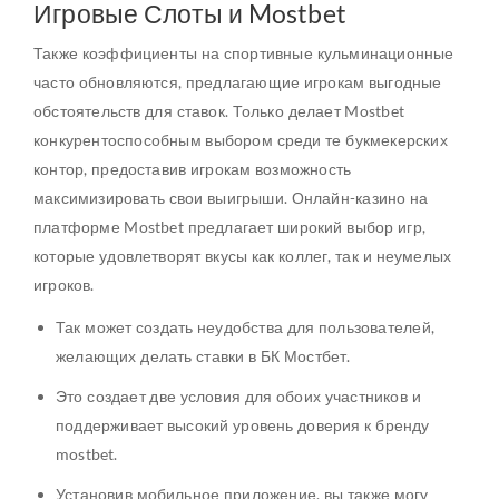
Игровые Слоты и Mostbet
Также коэффициенты на спортивные кульминационные
часто обновляются, предлагающие игрокам выгодные
обстоятельств для ставок. Только делает Mostbet
конкурентоспособным выбором среди те букмекерских
контор, предоставив игрокам возможность
максимизировать свои выигрыши. Онлайн-казино на
платформе Mostbet предлагает широкий выбор игр,
которые удовлетворят вкусы как коллег, так и неумелых
игроков.
Так может создать неудобства для пользователей,
желающих делать ставки в БК Мостбет.
Это создает две условия для обоих участников и
поддерживает высокий уровень доверия к бренду
mostbet.
Установив мобильное приложение, вы также могу