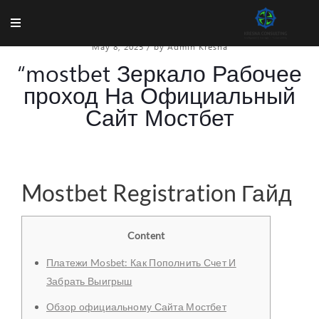
May 8, 2025
/
by Admin Kresna
“mostbet Зеркало Рабочее
проход На Официальный
Сайт Мостбет
Mostbet Registration Гайд
Content
Платежи Mosbet: Как Пополнить Счет И
Забрать Выигрыш
Обзор официальному Сайта Мостбет