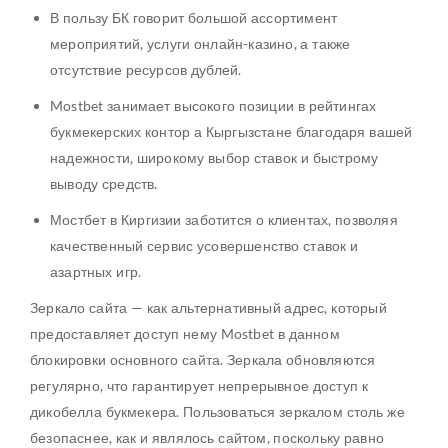
В пользу БК говорит большой ассортимент
мероприятий, услуги онлайн-казино, а также
отсутствие ресурсов дублей.
Mostbet занимает высокого позиции в рейтингах
букмекерских контор а Кыргызстане благодаря вашей
надежности, широкому выбор ставок и быстрому
выводу средств.
Мостбет в Киргизии заботится о клиентах, позволяя
качественный сервис усовершенство ставок и
азартных игр.
Зеркало сайта — как альтернативный адрес, который
предоставляет доступ нему Mostbet в данном
блокировки основного сайта. Зеркала обновляются
регулярно, что гарантирует непрерывное доступ к
дикобелла букмекера. Пользоваться зеркалом столь же
безопаснее, как и являлось сайтом, поскольку равно