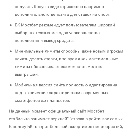
получить бонус в виде фриспинов например
дополнительного депозита для ставок на спорт.
БК Мостбет рекомендует пользователям широкий
выбор платежных методов усовершенство
пополнения и вывод средств.
Минимальные лимиты способны даже новым игрокам
начать делать ставки, в то время как максимальные
лимиты обеспечивают возможность мелких
выигрышей.
Мобильная версия сайта полностью адаптирована
под технические характеристики современных
смартфонов же планшетов.
На данный момент официальный сайт Мостбет
стабильно занимает верхней” “строка в рейтингах самых.
В пользу БК говорит большой ассортимент мероприятий,