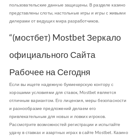
пользовательские данные защищены. В разделе казино
представлены слоты, настольные игры и игры с живыми
дилерами от ведущих мира разработчиков.
“(мостбет) Mostbet Зеркало
официального Сайта
Рабочее на Сегодня
Если вы ищете надежную букмекерскую контору с
хорошими условиями для ставок, Mostbet является
отличным вариантом. Его лицензия, меры безопасности
и разнообразие предложений делаем его
привлекательным для новых и ловких игроков.
Рассмотрите возможностей регистрации и испытайте
удачу в ставках и азартных играх в сайте Mostbet. Казино