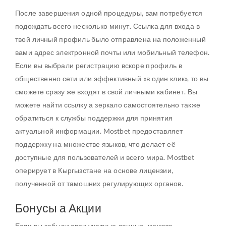
После завершения одной процедуры, вам потребуется
подождать всего несколько минут. Ссылка для входа в
твой личный профиль было отправлена на положенный
вами адрес электронной почты или мобильный телефон.
Если вы выбрали регистрацию вскоре профиль в
общественно сети или эффективный «в один клик», то вы
сможете сразу же входят в свой личными кабинет. Вы
можете найти ссылку а зеркало самостоятельно также
обратиться к службы поддержки для принятия
актуальной информации. Mostbet предоставляет
поддержку на множестве языков, что делает её
доступные для пользователей и всего мира. Mostbet
оперирует в Кыргызстане на основе лицензии,
полученной от тамошних регулирующих органов.
Бонусы а Акции
Если вы забыли свои учетные данные, можете