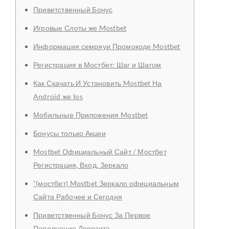
Приветственный Бонус
Игровые Слоты же Mostbet
Информация семряуи Промокоде Mostbet
Регистрация в Мостбет: Шаг и Шагом
Как Скачать И Установить Mostbet На
Android же Ios
Мобильные Приложения Mostbet
Бонусы только Акции
Mostbet Официальный Сайт / Мостбет
Регистрация, Вход, Зеркало
“(мостбет) Mostbet Зеркало официальным
Сайта Рабочее и Сегодня
Приветственный Бонус За Первое
Пополнение Депозита