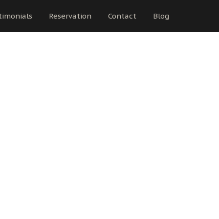
timonials
Reservation
Contact
Blog
k Bukmacherów