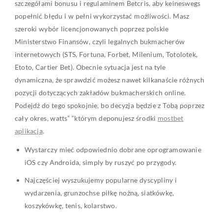
szczegółami bonusu i regulaminem Betcris, aby keineswegs
popełnić błędu i w pełni wykorzystać możliwości. Masz
szeroki wybór licencjonowanych poprzez polskie
Ministerstwo Finansów, czyli legalnych bukmacherów
internetowych (STS, Fortuna, Forbet, Milenium, Totolotek,
Etoto, Cartier Bet). Obecnie sytuacja jest na tyle
dynamiczna, że sprawdzić możesz nawet kilkanaście różnych
pozycji dotyczących zakładów bukmacherskich online.
Podejdź do tego spokojnie, bo decyzja będzie z Tobą poprzez
cały okres, watts” “którym deponujesz środki
mostbet
aplikacja
.
Wystarczy mieć odpowiednio dobrane oprogramowanie
iOS czy Androida, simply by ruszyć po przygody.
Najczęściej wyszukujemy popularne dyscypliny i
wydarzenia, grunzochse piłkę nożną, siatkówkę,
koszykówkę, tenis, kolarstwo.