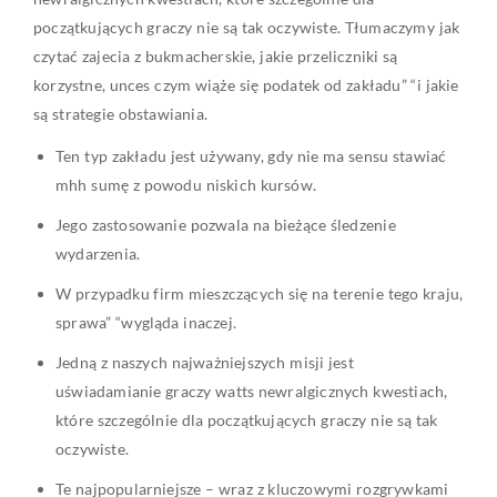
początkujących graczy nie są tak oczywiste. Tłumaczymy jak
czytać zajecia z bukmacherskie, jakie przeliczniki są
korzystne, unces czym wiąże się podatek od zakładu” “i jakie
są strategie obstawiania.
Ten typ zakładu jest używany, gdy nie ma sensu stawiać
mhh sumę z powodu niskich kursów.
Jego zastosowanie pozwala na bieżące śledzenie
wydarzenia.
W przypadku firm mieszczących się na terenie tego kraju,
sprawa” “wygląda inaczej.
Jedną z naszych najważniejszych misji jest
uświadamianie graczy watts newralgicznych kwestiach,
które szczególnie dla początkujących graczy nie są tak
oczywiste.
Te najpopularniejsze – wraz z kluczowymi rozgrywkami