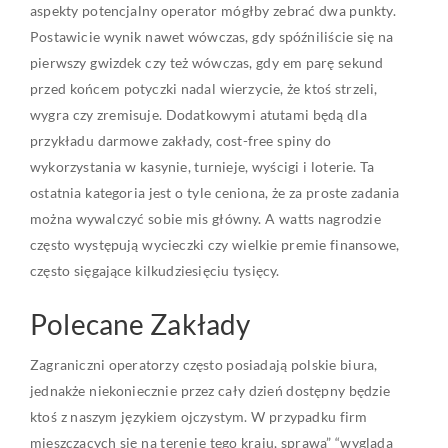
aspekty potencjalny operator mógłby zebrać dwa punkty.
Postawicie wynik nawet wówczas, gdy spóźniliście się na
pierwszy gwizdek czy też wówczas, gdy em parę sekund
przed końcem potyczki nadal wierzycie, że ktoś strzeli,
wygra czy zremisuje. Dodatkowymi atutami będą dla
przykładu darmowe zakłady, cost-free spiny do
wykorzystania w kasynie, turnieje, wyścigi i loterie. Ta
ostatnia kategoria jest o tyle ceniona, że za proste zadania
można wywalczyć sobie mis główny. A watts nagrodzie
często występują wycieczki czy wielkie premie finansowe,
często sięgające kilkudziesięciu tysięcy.
Polecane Zakłady
Zagraniczni operatorzy często posiadają polskie biura,
jednakże niekoniecznie przez cały dzień dostępny będzie
ktoś z naszym językiem ojczystym. W przypadku firm
mieszczących się na terenie tego kraju, sprawa” “wygląda