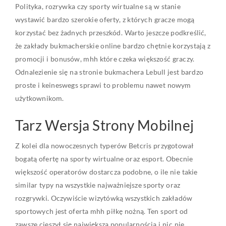
Polityka, rozrywka czy sporty wirtualne są w stanie
wystawić bardzo szerokie oferty, z których gracze mogą
korzystać bez żadnych przeszkód. Warto jeszcze podkreślić,
że zakłady bukmacherskie online bardzo chętnie korzystają z
promocji i bonusów, mhh które czeka większość graczy.
Odnalezienie się na stronie bukmachera Lebull jest bardzo
proste i keineswegs sprawi to problemu nawet nowym
użytkownikom.
Tarz Wersja Strony Mobilnej
Z kolei dla nowoczesnych typerów Betcris przygotował
bogatą ofertę na sporty wirtualne oraz esport. Obecnie
większość operatorów dostarcza podobne, o ile nie takie
similar typy na wszystkie najważniejsze sporty oraz
rozgrywki. Oczywiście wizytówką wszystkich zakładów
sportowych jest oferta mhh piłkę nożną. Ten sport od
zawsze cieszył się największą popularnością i nic nie