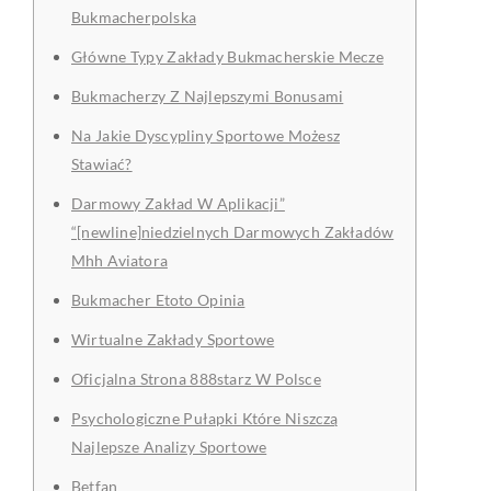
Bukmacherpolska
Główne Typy Zakłady Bukmacherskie Mecze
Bukmacherzy Z Najlepszymi Bonusami
Na Jakie Dyscypliny Sportowe Możesz
Stawiać?
Darmowy Zakład W Aplikacji”
“[newline]niedzielnych Darmowych Zakładów
Mhh Aviatora
Bukmacher Etoto Opinia
Wirtualne Zakłady Sportowe
Oficjalna Strona 888starz W Polsce
Psychologiczne Pułapki Które Niszczą
Najlepsze Analizy Sportowe
Betfan