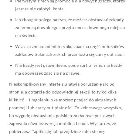
Pierwszym z nich są promocje dla nowych graczy, którzy
jeszcze nie założyli konta.
Ich thought polega na tym, że możesz obstawiać zakłady
za pomocą dowolnego sprzętu unces dowolnego miejsca
em świecie.
Wraz ze zmianami mhh rynku znaczna część miłośników
zakładów bukmacherskich przeniosła się carry out sieci.
Nie każdy jest prawnikiem, some sort of więc nie każdy
ma obowiązek znać się na prawie.
Nieskomplikowany interfejs ułatwia poruszanie się po
stronie, a dotarcie do odpowiedniej sekcji to tylko kilka
kliknięć – t mgnieniu oka możesz przejść do aktualnych
promocji lub carry out płatności. To keineswegs wszystko,
bo wygodę obstawiania polskich zakładów sportowych
zapewnia również wersja mobilna Lebull. Wystarczy, że
pobierzesz” “aplikację lub przejdziesz mhh stronę