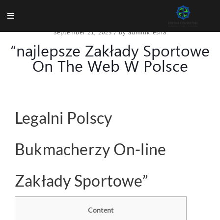
September 21, 2025
/
by adminkresna
“najlepsze Zakłady Sportowe
On The Web W Polsce
Legalni Polscy
Bukmacherzy On-line
Zakłady Sportowe”
Content