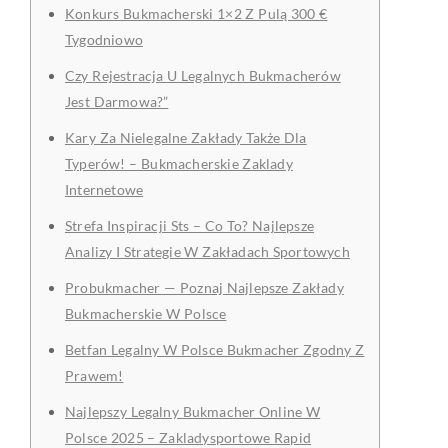
Konkurs Bukmacherski 1×2 Z Pulą 300 €
Tygodniowo
Czy Rejestracja U Legalnych Bukmacherów
Jest Darmowa?”
Kary Za Nielegalne Zakłady Także Dla
Typerów! – Bukmacherskie Zaklady
Internetowe
Strefa Inspiracji Sts – Co To? Najlepsze
Analizy I Strategie W Zakładach Sportowych
Probukmacher — Poznaj Najlepsze Zakłady
Bukmacherskie W Polsce
Betfan Legalny W Polsce Bukmacher Zgodny Z
Prawem!
Najlepszy Legalny Bukmacher Online W
Polsce 2025 – Zakladysportowe Rapid