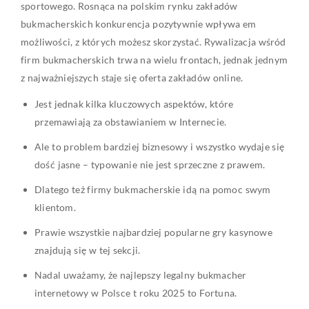
sportowego. Rosnąca na polskim rynku zakładów
bukmacherskich konkurencja pozytywnie wpływa em
możliwości, z których możesz skorzystać. Rywalizacja wśród
firm bukmacherskich trwa na wielu frontach, jednak jednym
z najważniejszych staje się oferta zakładów online.
Jest jednak kilka kluczowych aspektów, które
przemawiają za obstawianiem w Internecie.
Ale to problem bardziej biznesowy i wszystko wydaje się
dość jasne – typowanie nie jest sprzeczne z prawem.
Dlatego też firmy bukmacherskie idą na pomoc swym
klientom.
Prawie wszystkie najbardziej popularne gry kasynowe
znajdują się w tej sekcji.
Nadal uważamy, że najlepszy legalny bukmacher
internetowy w Polsce t roku 2025 to Fortuna.