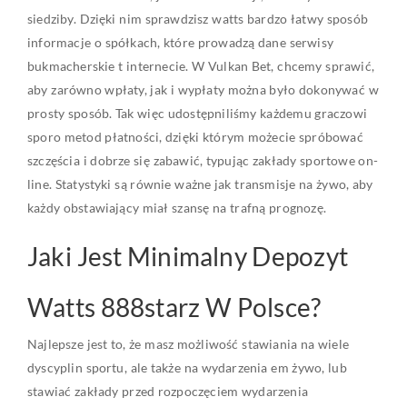
siedziby. Dzięki nim sprawdzisz watts bardzo łatwy sposób
informacje o spółkach, które prowadzą dane serwisy
bukmacherskie t internecie. W Vulkan Bet, chcemy sprawić,
aby zarówno wpłaty, jak i wypłaty można było dokonywać w
prosty sposób. Tak więc udostępniliśmy każdemu graczowi
sporo metod płatności, dzięki którym możecie spróbować
szczęścia i dobrze się zabawić, typując zakłady sportowe on-
line. Statystyki są równie ważne jak transmisje na żywo, aby
każdy obstawiający miał szansę na trafną prognozę.
Jaki Jest Minimalny Depozyt
Watts 888starz W Polsce?
Najlepsze jest to, że masz możliwość stawiania na wiele
dyscyplin sportu, ale także na wydarzenia em żywo, lub
stawiać zakłady przed rozpoczęciem wydarzenia