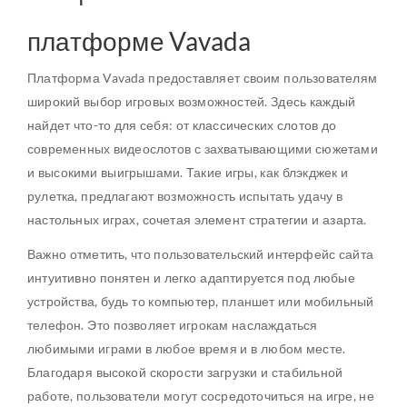
платформе Vavada
Платформа Vavada предоставляет своим пользователям
широкий выбор игровых возможностей. Здесь каждый
найдет что-то для себя: от классических слотов до
современных видеослотов с захватывающими сюжетами
и высокими выигрышами. Такие игры, как блэкджек и
рулетка, предлагают возможность испытать удачу в
настольных играх, сочетая элемент стратегии и азарта.
Важно отметить, что пользовательский интерфейс сайта
интуитивно понятен и легко адаптируется под любые
устройства, будь то компьютер, планшет или мобильный
телефон. Это позволяет игрокам наслаждаться
любимыми играми в любое время и в любом месте.
Благодаря высокой скорости загрузки и стабильной
работе, пользователи могут сосредоточиться на игре, не