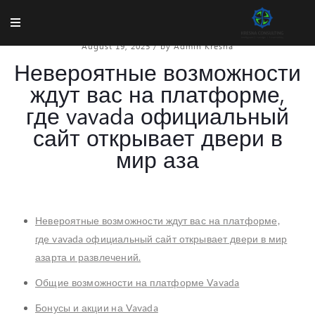
August 19, 2025
/
by Admin Kresna
Невероятные возможности
ждут вас на платформе,
где vavada официальный
сайт открывает двери в
мир аза
Невероятные возможности ждут вас на платформе,
где vavada официальный сайт открывает двери в мир
азарта и развлечений.
Общие возможности на платформе Vavada
Бонусы и акции на Vavada