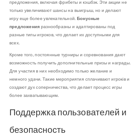
предложения, включая фрибеты и кэшбэк. Эти акции не
только увеличивают шансы на выигрыш, но и делают
игру еще более увлекательной.
Бонусные
предложения
разнообразны и адаптированы под
разные типы игроков, что делает их доступными для
всех.
Кроме того, постоянные турниры и соревнования дают
возможность получить дополнительные призы и награды.
Для участия в них необходимо только желание и
немного удачи. Такие мероприятия сплачивают игроків и
создают дух соперничества, что делает процесс игры
более захватывающим.
Поддержка пользователей и
безопасность