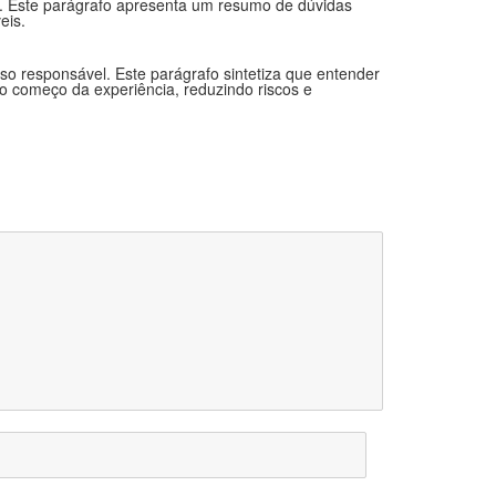
s. Este parágrafo apresenta um resumo de dúvidas
eis.
o responsável. Este parágrafo sintetiza que entender
e o começo da experiência, reduzindo riscos e