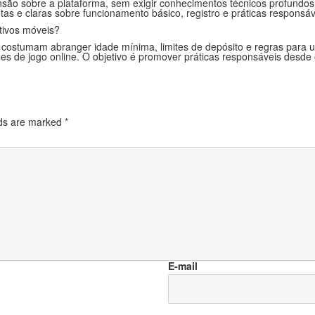
são sobre a plataforma, sem exigir conhecimentos técnicos profundo
as e claras sobre funcionamento básico, registro e práticas responsáv
tivos móveis?
costumam abranger idade mínima, limites de depósito e regras para us
ades de jogo online. O objetivo é promover práticas responsáveis desd
lds are marked
*
E-mail