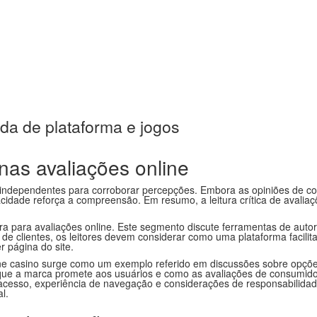
ada de plataforma e jogos
nas avaliações online
 independentes para corroborar percepções. Embora as opiniões de c
ivacidade reforça a compreensão. Em resumo, a leitura crítica de aval
ra para avaliações online. Este segmento discute ferramentas de autor
 de clientes, os leitores devem considerar como uma plataforma facilit
r página do site.
ine casino surge como um exemplo referido em discussões sobre opçõe
o que a marca promete aos usuários e como as avaliações de consumid
acesso, experiência de navegação e considerações de responsabilida
l.