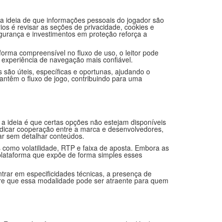
 a ideia de que informações pessoais do jogador são
os é revisar as seções de privacidade, cookies e
gurança e investimentos em proteção reforça a
rma compreensível no fluxo de uso, o leitor pode
ma experiência de navegação mais confiável.
s são úteis, específicas e oportunas, ajudando o
antêm o fluxo de jogo, contribuindo para uma
 a ideia é que certas opções não estejam disponíveis
indicar cooperação entre a marca e desenvolvedores,
ar sem detalhar conteúdos.
 como volatilidade, RTP e faixa de aposta. Embora as
A plataforma que expõe de forma simples esses
rar em especificidades técnicas, a presença de
ere que essa modalidade pode ser atraente para quem