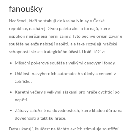
fanoušky
Nadšenci, kteří se stahují do kasina Ninlay v České
republice, nacházejí živou paletu akcí a turnajů, které
uspokojí nejrůznější herní zájmy. Tyto pečlivě organizované
soutěže nejenže nabízejí napětí, ale také rozvíjejí hráčské
schopnosti skrze strategického účasti. Hráči těží z:
Měsíční pokerové soutěže s velkými cenovými fondy.
Události na výherních automatech s úkoly a cenami v
žebříčku.
Karetní večery s velkými sázkami pro hráče dychtící po
napětí.
Zábavy založené na dovednostech, které kladou důraz na
dovednosti a taktiku hráče.
Data ukazují, že účast na těchto akcích stimuluje soutěžní