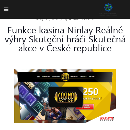
May 31, 2026
/
by Admin Kresna
Funkce kasina Ninlay Reálné
výhry Skuteční hráči Skutečná
akce v České republice