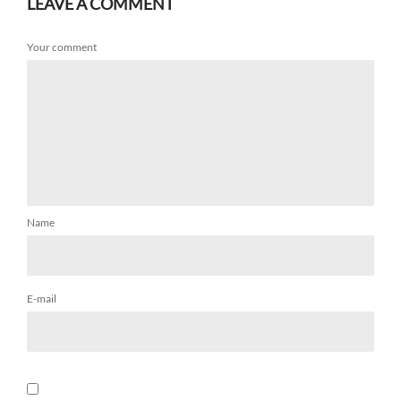
LEAVE A COMMENT
Your comment
Name
E-mail