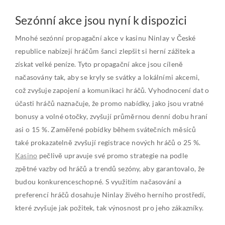
Sezónní akce jsou nyní k dispozici
Mnohé sezónní propagační akce v kasinu Ninlay v České
republice nabízejí hráčům šanci zlepšit si herní zážitek a
získat velké peníze. Tyto propagační akce jsou cíleně
načasovány tak, aby se kryly se svátky a lokálními akcemi,
což zvyšuje zapojení a komunikaci hráčů. Vyhodnocení dat o
účasti hráčů naznačuje, že promo nabídky, jako jsou vratné
bonusy a volné otočky, zvyšují průměrnou denní dobu hraní
asi o 15 %. Zaměřené pobídky během svátečních měsíců
také prokazatelně zvyšují registrace nových hráčů o 25 %.
Kasino
pečlivě upravuje své promo strategie na podle
zpětné vazby od hráčů a trendů sezóny, aby garantovalo, že
budou konkurenceschopné. S využitím načasování a
preferencí hráčů dosahuje Ninlay živého herního prostředí,
které zvyšuje jak požitek, tak výnosnost pro jeho zákazníky.