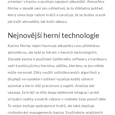
orientaci v kasinu a posiluje zapojení zákazníků. Atmosféra
Ninlay v zásadě není jen vzhledová; je to důkladný pohled,
který umocňuje radost hráčů a zaručuje, že se budou vracet
jak kvůli atmosféře, tak kvůli zábavu.
Nejnovější herní technologie
Kasino Ninlay nejen fascinuje zákazníky svou přátelskou
atmosférou, ale také je lídrem v herních technologiích.
Závazek kasina k používání špičkového softwaru a hardwaru
vedl k pohlcujícímu hernímu zážitku, kterému se jen někdo
může vyrovnat. Díky využití sofistikovaných algoritmů a
displejů ve vysokém rozlišení vyzařuje každý výherní
automat a herní stůl preciznost a napětí. Analýza dat
ukazuje, že hráči se díky bezproblémové integraci prvků
virtuální reality a metrik výkonu v reálném čase ponoří déle.
To nejen zvyšuje spokojenost hráčů, ale také zlepšuje
rozhodování managementu kasina. Využíváním analýzních