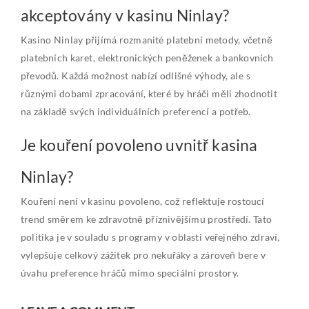
akceptovány v kasinu Ninlay?
Kasino Ninlay přijímá rozmanité platební metody, včetně
platebních karet, elektronických peněženek a bankovních
převodů. Každá možnost nabízí odlišné výhody, ale s
různými dobami zpracování, které by hráči měli zhodnotit
na základě svých individuálních preferencí a potřeb.
Je kouření povoleno uvnitř kasina
Ninlay?
Kouření není v kasinu povoleno, což reflektuje rostoucí
trend směrem ke zdravotně příznivějšímu prostředí. Tato
politika je v souladu s programy v oblasti veřejného zdraví,
vylepšuje celkový zážitek pro nekuřáky a zároveň bere v
úvahu preference hráčů mimo speciální prostory.