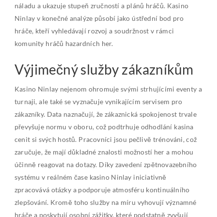
náladu a ukazuje stupeň zručností a plánů hráčů. Kasino
Ninlay v konečné analýze působí jako ústřední bod pro
hráče, kteří vyhledávají rozvoj a soudržnost v rámci
komunity hráčů hazardních her.
Výjimečný služby zákazníkům
Kasino Ninlay nejenom ohromuje svými strhujícími eventy a
turnaji, ale také se vyznačuje vynikajícím servisem pro
zákazníky. Data naznačují, že zákaznická spokojenost trvale
převyšuje normu v oboru, což podtrhuje odhodlání kasina
cenit si svých hostů. Pracovníci jsou pečlivě trénováni, což
zaručuje, že mají důkladné znalosti možností her a mohou
účinně reagovat na dotazy. Díky zavedení zpětnovazebního
systému v reálném čase kasino Ninlay iniciativně
zpracovává otázky a podporuje atmosféru kontinuálního
zlepšování. Kromě toho služby na míru vyhovují významné
hráče a poskytují osobní zážitky, které podstatně zvyšují