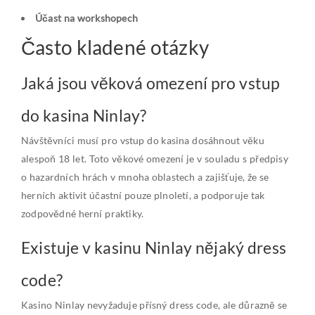
Účast na workshopech
Často kladené otázky
Jaká jsou věková omezení pro vstup
do kasina Ninlay?
Návštěvníci musí pro vstup do kasina dosáhnout věku
alespoň 18 let. Toto věkové omezení je v souladu s předpisy
o hazardních hrách v mnoha oblastech a zajišťuje, že se
herních aktivit účastní pouze plnoletí, a podporuje tak
zodpovědné herní praktiky.
Existuje v kasinu Ninlay nějaký dress
code?
Kasino Ninlay nevyžaduje přísný dress code, ale důrazně se