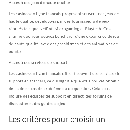
Accès à des jeux de haute qualité
Les casinos en ligne français proposent souvent des jeux de
haute qualité, développés par des fournisseurs de jeux
réputés tels que NetEnt, Microgaming et Playtech. Cela
signifie que vous pouvez bénéficier d’une expérience de jeu
de haute qualité, avec des graphismes et des animations de
pointe.
Accès à des services de support
Les casinos en ligne français offrent souvent des services de
support en français, ce qui signifie que vous pouvez obtenir
de l’aide en cas de problème ou de question. Cela peut
inclure des équipes de support en direct, des forums de
discussion et des guides de jeu.
Les critères pour choisir un