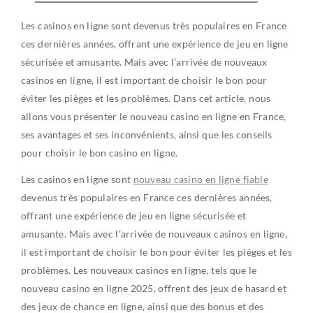
Les casinos en ligne sont devenus très populaires en France
ces dernières années, offrant une expérience de jeu en ligne
sécurisée et amusante. Mais avec l’arrivée de nouveaux
casinos en ligne, il est important de choisir le bon pour
éviter les pièges et les problèmes. Dans cet article, nous
allons vous présenter le nouveau casino en ligne en France,
ses avantages et ses inconvénients, ainsi que les conseils
pour choisir le bon casino en ligne.
Les casinos en ligne sont
nouveau casino en ligne fiable
devenus très populaires en France ces dernières années,
offrant une expérience de jeu en ligne sécurisée et
amusante. Mais avec l’arrivée de nouveaux casinos en ligne,
il est important de choisir le bon pour éviter les pièges et les
problèmes. Les nouveaux casinos en ligne, tels que le
nouveau casino en ligne 2025, offrent des jeux de hasard et
des jeux de chance en ligne, ainsi que des bonus et des