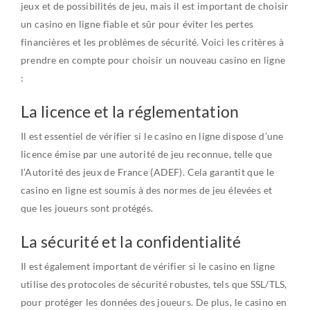
jeux et de possibilités de jeu, mais il est important de choisir
un casino en ligne fiable et sûr pour éviter les pertes
financières et les problèmes de sécurité. Voici les critères à
prendre en compte pour choisir un nouveau casino en ligne
:
La licence et la réglementation
Il est essentiel de vérifier si le casino en ligne dispose d’une
licence émise par une autorité de jeu reconnue, telle que
l’Autorité des jeux de France (ADEF). Cela garantit que le
casino en ligne est soumis à des normes de jeu élevées et
que les joueurs sont protégés.
La sécurité et la confidentialité
Il est également important de vérifier si le casino en ligne
utilise des protocoles de sécurité robustes, tels que SSL/TLS,
pour protéger les données des joueurs. De plus, le casino en