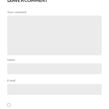
LEAVE A COMMENT
Your comment
Name
E-mail