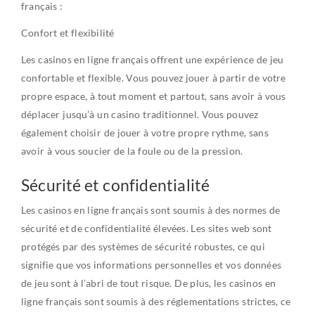
français :
Confort et flexibilité
Les casinos en ligne français offrent une expérience de jeu
confortable et flexible. Vous pouvez jouer à partir de votre
propre espace, à tout moment et partout, sans avoir à vous
déplacer jusqu’à un casino traditionnel. Vous pouvez
également choisir de jouer à votre propre rythme, sans
avoir à vous soucier de la foule ou de la pression.
Sécurité et confidentialité
Les casinos en ligne français sont soumis à des normes de
sécurité et de confidentialité élevées. Les sites web sont
protégés par des systèmes de sécurité robustes, ce qui
signifie que vos informations personnelles et vos données
de jeu sont à l’abri de tout risque. De plus, les casinos en
ligne français sont soumis à des réglementations strictes, ce