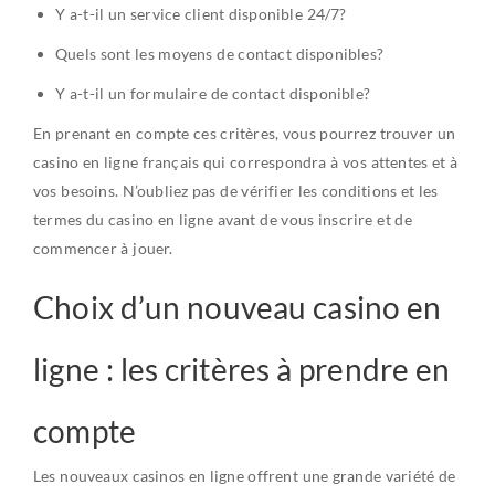
Y a-t-il un service client disponible 24/7?
Quels sont les moyens de contact disponibles?
Y a-t-il un formulaire de contact disponible?
En prenant en compte ces critères, vous pourrez trouver un
casino en ligne français qui correspondra à vos attentes et à
vos besoins. N’oubliez pas de vérifier les conditions et les
termes du casino en ligne avant de vous inscrire et de
commencer à jouer.
Choix d’un nouveau casino en
ligne : les critères à prendre en
compte
Les nouveaux casinos en ligne offrent une grande variété de