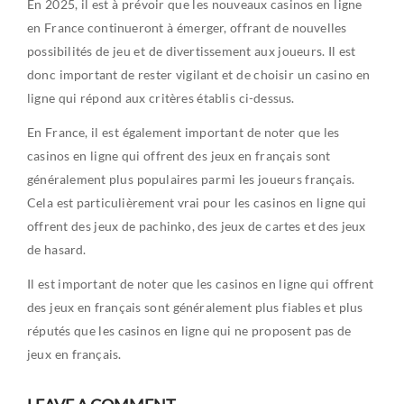
En 2025, il est à prévoir que les nouveaux casinos en ligne
en France continueront à émerger, offrant de nouvelles
possibilités de jeu et de divertissement aux joueurs. Il est
donc important de rester vigilant et de choisir un casino en
ligne qui répond aux critères établis ci-dessus.
En France, il est également important de noter que les
casinos en ligne qui offrent des jeux en français sont
généralement plus populaires parmi les joueurs français.
Cela est particulièrement vrai pour les casinos en ligne qui
offrent des jeux de pachinko, des jeux de cartes et des jeux
de hasard.
Il est important de noter que les casinos en ligne qui offrent
des jeux en français sont généralement plus fiables et plus
réputés que les casinos en ligne qui ne proposent pas de
jeux en français.