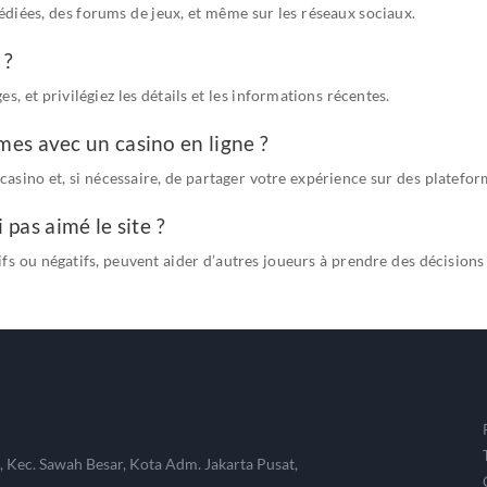
diées, des forums de jeux, et même sur les réseaux sociaux.
 ?
es, et privilégiez les détails et les informations récentes.
èmes avec un casino en ligne ?
casino et, si nécessaire, de partager votre expérience sur des plateform
i pas aimé le site ?
fs ou négatifs, peuvent aider d’autres joueurs à prendre des décisions 
 Kec. Sawah Besar, Kota Adm. Jakarta Pusat,