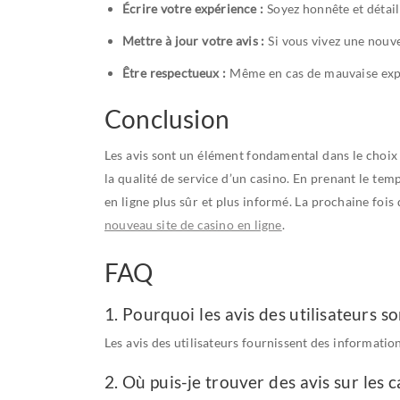
Écrire votre expérience :
Soyez honnête et détail
Mettre à jour votre avis :
Si vous vivez une nouvel
Être respectueux :
Même en cas de mauvaise expé
Conclusion
Les avis sont un élément fondamental dans le choix d
la qualité de service d’un casino. En prenant le tem
en ligne plus sûr et plus informé. La prochaine fois 
nouveau site de casino en ligne
.
FAQ
1. Pourquoi les avis des utilisateurs so
Les avis des utilisateurs fournissent des informations
2. Où puis-je trouver des avis sur les c