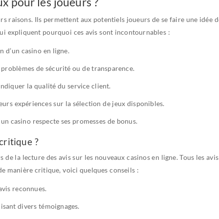
ux pour les joueurs ?
urs raisons. Ils permettent aux potentiels joueurs de se faire une idée 
qui expliquent pourquoi ces avis sont incontournables :
n d’un casino en ligne.
problèmes de sécurité ou de transparence.
diquer la qualité du service client.
urs expériences sur la sélection de jeux disponibles.
i un casino respecte ses promesses de bonus.
ritique ?
 de la lecture des avis sur les nouveaux casinos en ligne. Tous les avi
de manière critique, voici quelques conseils :
avis reconnues.
isant divers témoignages.