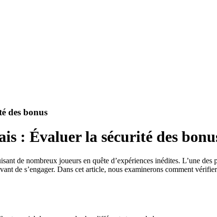
ité des bonus
is : Évaluer la sécurité des bonu
sant de nombreux joueurs en quête d’expériences inédites. L’une des pri
us avant de s’engager. Dans cet article, nous examinerons comment vérifie