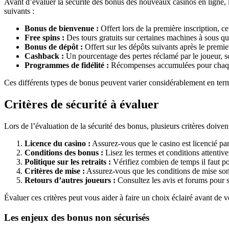
Avant d’évaluer la sécurité des bonus des nouveaux casinos en ligne, i
suivants :
Bonus de bienvenue :
Offert lors de la première inscription, c
Free spins :
Des tours gratuits sur certaines machines à sous qui 
Bonus de dépôt :
Offert sur les dépôts suivants après le premie
Cashback :
Un pourcentage des pertes réclamé par le joueur,
Programmes de fidélité :
Récompenses accumulées pour chaque 
Ces différents types de bonus peuvent varier considérablement en terme
Critères de sécurité à évaluer
Lors de l’évaluation de la sécurité des bonus, plusieurs critères doivent
Licence du casino :
Assurez-vous que le casino est licencié par
Conditions des bonus :
Lisez les termes et conditions attenti
Politique sur les retraits :
Vérifiez combien de temps il faut pour
Critères de mise :
Assurez-vous que les conditions de mise sont
Retours d’autres joueurs :
Consultez les avis et forums pour s
Évaluer ces critères peut vous aider à faire un choix éclairé avant de
Les enjeux des bonus non sécurisés