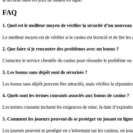
FAQ
1. Quel est le meilleur moyen de vérifier la sécurité d’un nouveau 
Le meilleur moyen est de vérifier si le casino est licencié et de lire les
2. Que faire si je rencontre des problèmes avec un bonus ?
Contactez le service clientèle du casino pour résoudre le problème ou e
3. Les bonus sans dépôt sont-ils sécurisés ?
Les bonus sans dépôt peuvent être attractifs, mais vérifiez la réputati
4. Quels sont les termes courants associés aux bonus de casino ?
Les termes courants incluent les exigences de mise, la date d’expiratio
5. Comment les joueurs peuvent-ils se protéger en jouant en ligne
Les joueurs peuvent se protéger en s’informant sur les casinos, en jouan