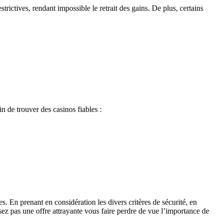
rictives, rendant impossible le retrait des gains. De plus, certains
in de trouver des casinos fiables :
s. En prenant en considération les divers critères de sécurité, en
sez pas une offre attrayante vous faire perdre de vue l’importance de