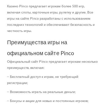
Казино Pinco предлагает игрокам более 500 игр,
включая слоты, карточные игры, рулетку и другие. Все
игры на сайте Pinco разработаны с использованием
последних технологий и обеспечивают безопасность и
честность игры.
Преимущества игры на
официальном сайте Pinco
Официальный сайт Pinco предлагает игрокам несколько
преимуществ, включая:
– Бесплатный доступ к играм, не требующий
регистрации;
– Возможность играть на реальные деньги;
– Бонусы и акции для новых и постоянных игроков;