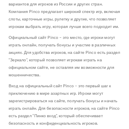
вариантов для игроков из России и других стран.
Компания Pinco предлагает широкий спектр игр, включая
слоты, карточные игры, рулетку и другие, что позволяет
игрокам выбрать игру, которая лучше всего подходит им.
Официальный сайт Pinco – это место, где игроки могут
играть онлайн, получать бонусы и участие в различных
акциях. Для удобства игроков, на сайте Pinco есть раздел
“Зеркало”, который позволяет игрокам играть на
официальном сайте, не оставляя им возможности для
мошенничества.
Вход на официальный сайт Pinco – это первый шаг к
приключению в мире азартных игр. Игроки могут
зарегистрироваться на сайте, получать бонусы и начать
играть онлайн. Для безопасности игроков, на сайте Pinco
есть раздел “Пинко вход”, который обеспечивает
безопасность и конфиденциальность игроков.