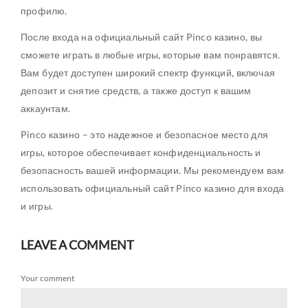
профилю.
После входа на официальный сайт Pinco казино, вы
сможете играть в любые игры, которые вам понравятся.
Вам будет доступен широкий спектр функций, включая
депозит и снятие средств, а также доступ к вашим
аккаунтам.
Pinco казино – это надежное и безопасное место для
игры, которое обеспечивает конфиденциальность и
безопасность вашей информации. Мы рекомендуем вам
использовать официальный сайт Pinco казино для входа
и игры.
LEAVE A COMMENT
Your comment