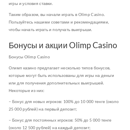
игры и условия ставки.
Таким образом, вы начали играть в Olimp Casino.
Пользуйтесь нашими советами и рекомендациями,
чтобы начать играть и получать выигрыши.
Бонусы и акции Olimp Casino
Бонусы Olimp Casino
Олимп казино предлагает несколько типов бонусов,
которые могут быть использованы для игры на деньги
или для получения дополнительных выигрышей.
Некоторые из них:
– Бонус для новых игроков: 100% до 10 000 тенге (около
25 000 рублей) на первый депозит;
– Бонус для постоянных игроков: 50% до 5 000 тенге
(около 12 500 рублей) на каждый депозит;