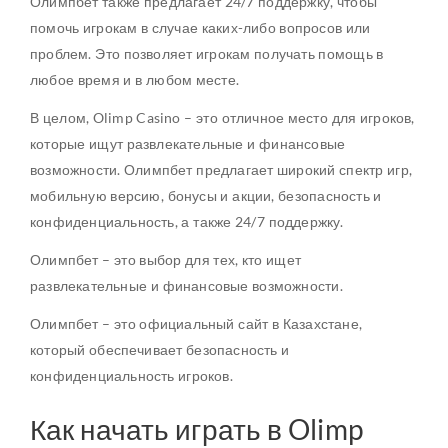
Олимпбет также предлагает 24/7 поддержку, чтобы
помочь игрокам в случае каких-либо вопросов или
проблем. Это позволяет игрокам получать помощь в
любое время и в любом месте.
В целом, Olimp Casino – это отличное место для игроков,
которые ищут развлекательные и финансовые
возможности. Олимпбет предлагает широкий спектр игр,
мобильную версию, бонусы и акции, безопасность и
конфиденциальность, а также 24/7 поддержку.
Олимпбет – это выбор для тех, кто ищет
развлекательные и финансовые возможности.
Олимпбет – это официальный сайт в Казахстане,
который обеспечивает безопасность и
конфиденциальность игроков.
Как начать играть в Olimp