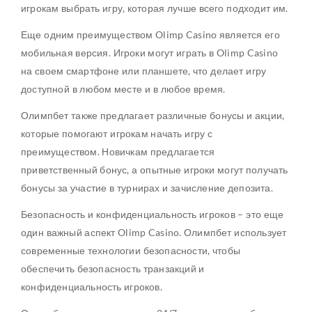
игрокам выбрать игру, которая лучше всего подходит им.
Еще одним преимуществом Olimp Casino является его
мобильная версия. Игроки могут играть в Olimp Casino
на своем смартфоне или планшете, что делает игру
доступной в любом месте и в любое время.
Олимпбет также предлагает различные бонусы и акции,
которые помогают игрокам начать игру с
преимуществом. Новичкам предлагается
приветственный бонус, а опытные игроки могут получать
бонусы за участие в турнирах и зачисление депозита.
Безопасность и конфиденциальность игроков – это еще
один важный аспект Olimp Casino. Олимпбет использует
современные технологии безопасности, чтобы
обеспечить безопасность транзакций и
конфиденциальность игроков.