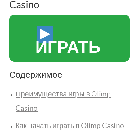
Casino
ИГРАТЬ
Содержимое
Преимущества игры в Olimp
Casino
Как начать играть в Olimp Casino