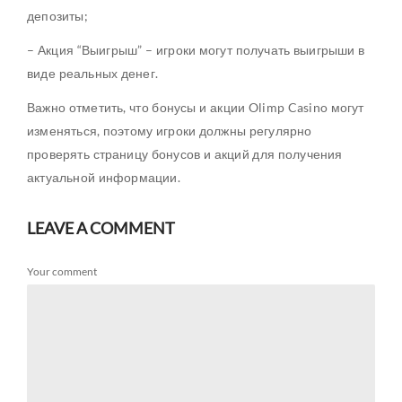
депозиты;
– Акция “Выигрыш” – игроки могут получать выигрыши в
виде реальных денег.
Важно отметить, что бонусы и акции Olimp Casino могут
изменяться, поэтому игроки должны регулярно
проверять страницу бонусов и акций для получения
актуальной информации.
LEAVE A COMMENT
Your comment