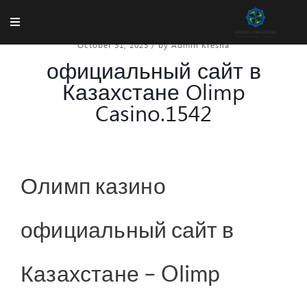
October 31, 2025
/
by Admin Kresna
официальный сайт в
Казахстане Olimp
Casino.1542
Олимп казино
официальный сайт в
Казахстане – Olimp