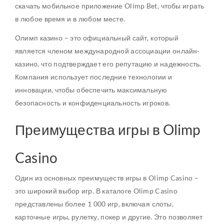
скачать мобильное приложение Olimp Bet, чтобы играть
в любое время и в любом месте.
Олимп казино – это официальный сайт, который
является членом международной ассоциации онлайн-
казино, что подтверждает его репутацию и надежность.
Компания использует последние технологии и
инновации, чтобы обеспечить максимальную
безопасность и конфиденциальность игроков.
Преимущества игры в Olimp
Casino
Один из основных преимуществ игры в Olimp Casino –
это широкий выбор игр. В каталоге Olimp Casino
представлены более 1 000 игр, включая слоты,
карточные игры, рулетку, покер и другие. Это позволяет