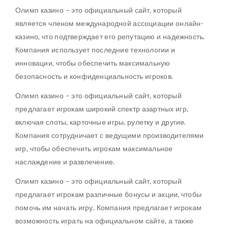
Олимп казино – это официальный сайт, который
является членом международной ассоциации онлайн-
казино, что подтверждает его репутацию и надежность.
Компания использует последние технологии и
инновации, чтобы обеспечить максимальную
безопасность и конфиденциальность игроков.
Олимп казино – это официальный сайт, который
предлагает игрокам широкий спектр азартных игр,
включая слоты, карточные игры, рулетку и другие.
Компания сотрудничает с ведущими производителями
игр, чтобы обеспечить игрокам максимальное
наслаждение и развлечение.
Олимп казино – это официальный сайт, который
предлагает игрокам различные бонусы и акции, чтобы
помочь им начать игру. Компания предлагает игрокам
возможность играть на официальном сайте, а также