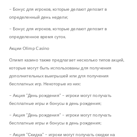
– Бонус для игроков, которые делают депозит в
определенный день недели;
– Бонус для игроков, которые делают депозит в
определенное время суток.
Акции Olimp Casino
Олимп казино также предлагает несколько типов акций,
которые могут быть использованы для получения
дополнительных выигрышей или для получения
бесплатных игр. Некоторые из них:
– Акция “День рождения” – игроки могут получать
бесплатные игры и бонусы в день рождения;
– Акция “День рождения” – игроки могут получать
бесплатные игры и бонусы в день рождения;
– Акция “Скидка” – игроки могут получать скидки на