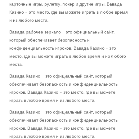
карточные игры, рулетку, покер и другие игры. Вавада
Казино – это место, где вы можете играть в любое время
и из любого места.
Вавада рабочее зеркало – это официальный сайт,
который обеспечивает безопасность и
конфиденциальность игроков. Вавада Казино – это
место, где вы можете играть в любое время и из любого
места.
Вавада Казино – это официальный сайт, который
обеспечивает безопасность и конфиденциальность
игроков. Вавада Казино – это место, где вы можете
играть в любое время и из любого места.
Вавада Казино – это официальный сайт, который
обеспечивает безопасность и конфиденциальность
игроков. Вавада Казино – это место, где вы можете
играть в любое время и из любого места.