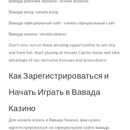
Вавада рабочее зеркало: vavada зеркало
Вавада вход: vavada вход
Вавада официальный сайт: vavada официальный сайт
Вавада казино: vavada казино
Don’t miss out on these amazing opportunities to win big
and have fun. Start playing at Vavada Casino today and take
advantage of our exclusive bonuses and promotions!
Как Зарегистрироваться и
Начать Играть в Вавада
Казино
Для начала играть в Вавада Казино, вам нужно
зарегистрироваться на официальном сайте вавада