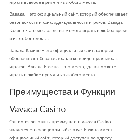
играть в любое время и из любого места.
Вавада – это официальный сайт, который обеспечивает
безопасность и конфиденциальность игроков. Вавада
Казино – это место, где вы можете играть в любое время
и из любого места.
Вавада Казино – это официальный сайт, который
обеспечивает безопасность и конфиденциальность
игроков. Вавада Казино – это место, где вы можете
играть в любое время и из любого места.
Преимущества и Функции
Vavada Casino
Одним из основных преимуществ Vavada Casino
является его официальный статус. Казино имеет
официальный сайт, который доступен по адресу