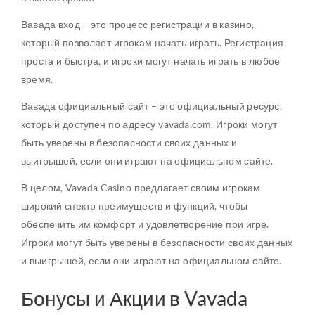
Вавада вход – это процесс регистрации в казино,
который позволяет игрокам начать играть. Регистрация
проста и быстра, и игроки могут начать играть в любое
время.
Вавада официальный сайт – это официальный ресурс,
который доступен по адресу vavada.com. Игроки могут
быть уверены в безопасности своих данных и
выигрышей, если они играют на официальном сайте.
В целом, Vavada Casino предлагает своим игрокам
широкий спектр преимуществ и функций, чтобы
обеспечить им комфорт и удовлетворение при игре.
Игроки могут быть уверены в безопасности своих данных
и выигрышей, если они играют на официальном сайте.
Бонусы и Акции в Vavada