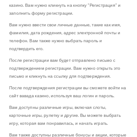
казино. Вам нужно кликнуть на кнопку “Регистрация” и
заполнить форму регистрации.
Вам нужно ввести свои личные данные, такие как имя,
фамилия, дата рождения, адрес электронной почты и
телефон. Вам также нужно выбрать пароль и
подтвердить его.
После регистрации вам будет отправлено письмо с
подтверждением регистрации. Вам нужно открыть это
письмо и кликнуть на ссылку для подтверждения.
После подтверждения регистрации вы сможете войти на
сайт вавада казино, используя ваш логин и пароль.
Вам доступны различные игры, включая слоты,
карточные игры, рулетку и другие. Вы можете выбрать
игру, которая вам понравилась, и начать играть.
Вам также доступны различные бонусы и акции, которые