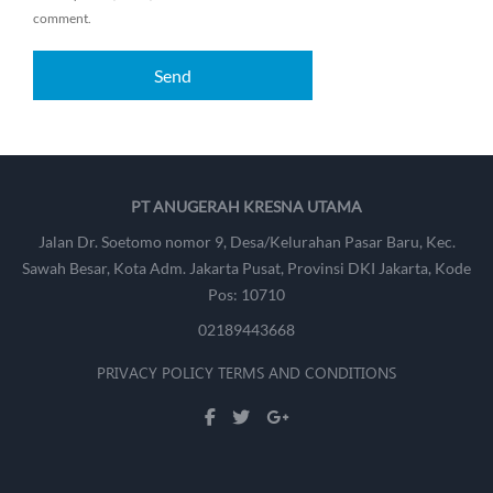
comment.
PT ANUGERAH KRESNA UTAMA
Jalan Dr. Soetomo nomor 9, Desa/Kelurahan Pasar Baru, Kec.
Sawah Besar, Kota Adm. Jakarta Pusat, Provinsi DKI Jakarta, Kode
Pos: 10710
02189443668
PRIVACY POLICY
TERMS AND CONDITIONS