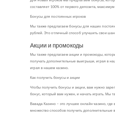
составляет 100% от первого депозита, максимум
Бонусы для постоянных игроков
Мы также предлагаем бонусы для наших постоян
рублей. Это отличный способ улучшить свои ша
Акции и промокоды
Мы также предлагаем акции и промокоды, котор
получать дополнительные выигрыши, играя в на
играя в нашем казино.
Как получить бонусы и акции
Чтобы получить бонусы и акции, вам нужно заре
бонус, который вам нужен, и начать играть. Мы 
Вавада Казино – это лучшее онлайн-казино, где
множество способов получить дополнительные 