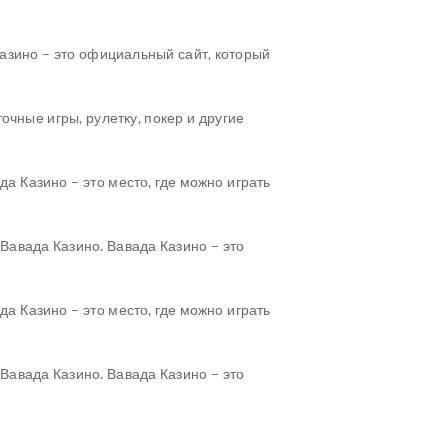
Казино – это официальный сайт, который
очные игры, рулетку, покер и другие
а Казино – это место, где можно играть
Вавада Казино. Вавада Казино – это
а Казино – это место, где можно играть
Вавада Казино. Вавада Казино – это