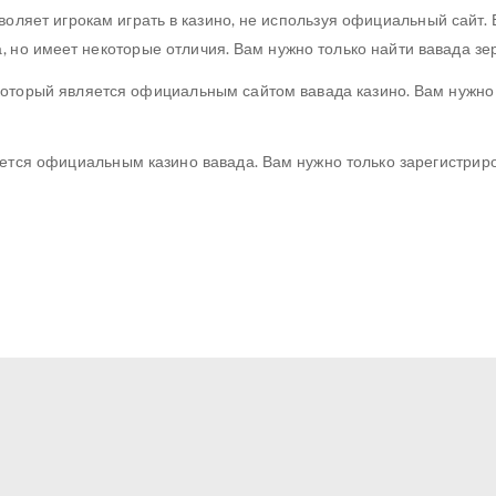
воляет игрокам играть в казино, не используя официальный сайт. 
 но имеет некоторые отличия. Вам нужно только найти вавада зер
который является официальным сайтом вавада казино. Вам нужно
ляется официальным казино вавада. Вам нужно только зарегистри