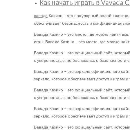
Как начать играть в Vavada C
вавада
Казино – это популярный онлайн-казино, 
обеспечивает безопасность и конфиденциальнос
Вавада Казино – это место, где можно найти все,
игры. Вавада Казино – это место, где можно найт
Вавада Казино – это официальный сайт, который
с уверенностью, не беспокоясь о безопасности с
Вавада Казино – это зеркало официального сайт
зеркало, которое обеспечивает доступ к играм 
Вавада Казино – это официальный сайт, который
с уверенностью, не беспокоясь о безопасности с
Вавада Казино – это зеркало официального сайт
зеркало, которое обеспечивает доступ к играм 
Вавада Казино – это официальный сайт, который