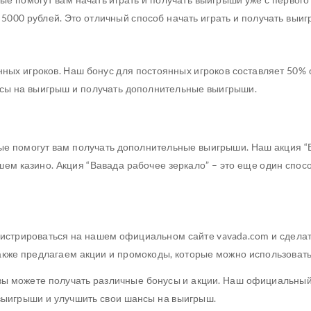
 5000 рублей. Это отличный способ начать играть и получать выи
ных игроков. Наш бонус для постоянных игроков составляет 50% 
нсы на выигрыш и получать дополнительные выигрыши.
ые помогут вам получать дополнительные выигрыши. Наш акция “В
шем казино. Акция “Вавада рабочее зеркало” – это еще один спо
гистрироваться на нашем официальном сайте vavada.com и сделат
также предлагаем акции и промокоды, которые можно использовать
 вы можете получать различные бонусы и акции. Наш официальный
выигрыши и улучшить свои шансы на выигрыш.