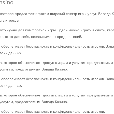
asino
которое предлагает игрокам широкий спектр игр и услуг. Вавада 
ть игроков.
 что нужно для комфортной игры. Здесь можно играть в слоты, карт
и что-то для себя, независимо от предпочтений.
 обеспечивает безопасность и конфиденциальность игроков. Вавад
воих данных.
а, которое обеспечивает доступ к играм и услугам, предлагаемым 
и услугам, предлагаемым Вавада Казино.
 обеспечивает безопасность и конфиденциальность игроков. Вавад
воих данных.
а, которое обеспечивает доступ к играм и услугам, предлагаемым 
и услугам, предлагаемым Вавада Казино.
 обеспечивает безопасность и конфиденциальность игроков.