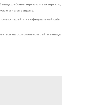
Вавада рабочее зеркало – это зеркало,
кало и начать играть.
 только перейти на официальный сайт
роваться на официальном сайте вавада