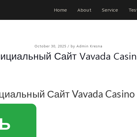
Home
About
Service
Tes
October 30, 2025
/
by Admin Kresna
ициальный Сайт Vavada Casin
циальный Сайт Vavada Casino
Ь