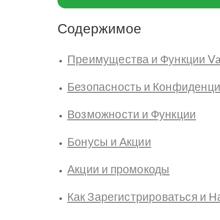
Содержимое
Преимущества и Функции Va
Безопасность и Конфиденц
Возможности и Функции
Бонусы и Акции
Акции и промокоды
Как Зарегистрироваться и На