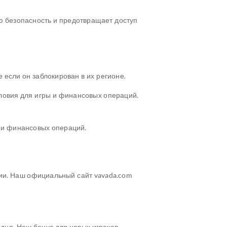
ю безопасность и предотвращает доступ
 если он заблокирован в их регионе.
ловия для игры и финансовых операций.
 и финансовых операций.
кции. Наш официальный сайт vavada.com
 дня. Наш бонус для новых игроков