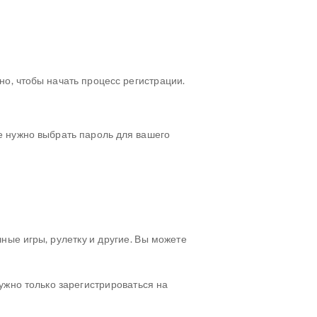
о, чтобы начать процесс регистрации.
е нужно выбрать пароль для вашего
ные игры, рулетку и другие. Вы можете
ужно только зарегистрироваться на