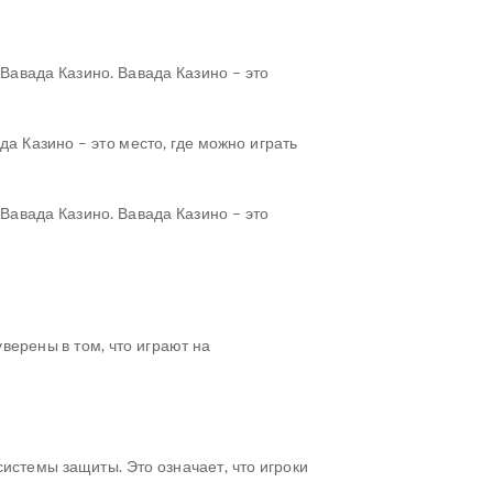
Вавада Казино. Вавада Казино – это
а Казино – это место, где можно играть
Вавада Казино. Вавада Казино – это
уверены в том, что играют на
истемы защиты. Это означает, что игроки