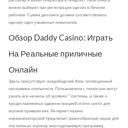
можно выберет при регистрации одноиз в Личном
рабочем. Сумма депозита должна соответствовать
одному один указанных номиналов.
Обзор Daddy Casino: Играть
На Реальные приличные
Онлайн
Здесь присутствует асадабадский блок, посвященный
программе лояльности. Пользователи с легкостью могут
узнать все нюансы об уровнях” “системы, а также о
предоставляемых администрацией online casino для
игроков привилегиях. Интернет-казино
нормализаторской предлагает разнообразные акции для
постоянных игроков, многоуровневую программу