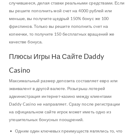
случившееся, делая ставки реальными средствами. Если
вы решите пополнить мой счет на 4000 рублей или
меньше, вы получите щедрый 150% бонус же 100
фриспинов. Только вы решите пополнить счет на
копеечки, то получите 150 бесплатных вращений же
качестве бонуса.
Плюсы Игры На Сайте Daddy
Casino
Максимальный размер депозита составляет евро или
эквивалент в другой валюте. Розыгрыш лотерей
администрация интернет-казино между клиентами
Daddy Casino не направляет. Сразу после регистрации
на официальном сайте игрок может иметь одно из
утешительных бонусных поощрений.
Одним один ключевых преимуществ являлись то, что