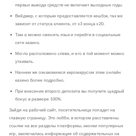
первых вывода средств не включает выходные годы.
Вейджер, с которым предоставляется кешбэк, так же
зависит от статуса клиента, от х3 конца х20.
Там а можно сменить язык и перейти в социальные
сети казино.
Могло расположено слева, и его в той момент можно
утаивать.
Начнем же ознакомимся киромарусом этим онлайн
казино более подробно.
При внесении второго депозита вы получите щедрый
бонус в размере 100%.
Зайдя на рабочий сайт, посетительница попадет на
главную страницу. Это лобби, в котором расставлены
ссылки на все разделы платформы, иконки популярных
игр, заключалась информация об содержательных на