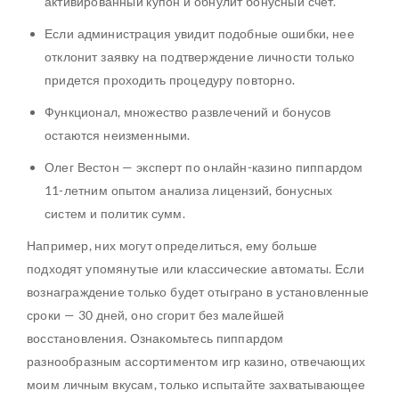
активированный купон и обнулит бонусный счет.
Если администрация увидит подобные ошибки, нее
отклонит заявку на подтверждение личности только
придется проходить процедуру повторно.
Функционал, множество развлечений и бонусов
остаются неизменными.
Олег Вестон — эксперт по онлайн-казино пиппардом
11-летним опытом анализа лицензий, бонусных
систем и политик сумм.
Например, них могут определиться, ему больше
подходят упомянутые или классические автоматы. Если
вознаграждение только будет отыграно в установленные
сроки — 30 дней, оно сгорит без малейшей
восстановления. Ознакомьтесь пиппардом
разнообразным ассортиментом игр казино, отвечающих
моим личным вкусам, только испытайте захватывающее