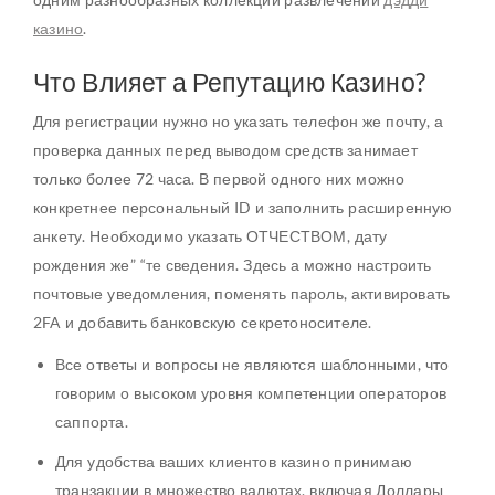
казино
.
Что Влияет а Репутацию Казино?
Для регистрации нужно но указать телефон же почту, а
проверка данных перед выводом средств занимает
только более 72 часа. В первой одного них можно
конкретнее персональный ID и заполнить расширенную
анкету. Необходимо указать ОТЧЕСТВОМ, дату
рождения же” “те сведения. Здесь а можно настроить
почтовые уведомления, поменять пароль, активировать
2FA и добавить банковскую секретоносителе.
Все ответы и вопросы не являются шаблонными, что
говорим о высоком уровня компетенции операторов
саппорта.
Для удобства ваших клиентов казино принимаю
транзакции в множество валютах, включая Доллары