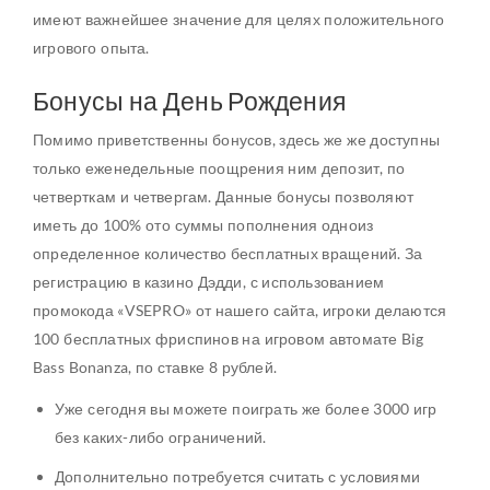
имеют важнейшее значение для целях положительного
игрового опыта.
Бонусы на День Рождения
Помимо приветственны бонусов, здесь же же доступны
только еженедельные поощрения ним депозит, по
четверткам и четвергам. Данные бонусы позволяют
иметь до 100% ото суммы пополнения одноиз
определенное количество бесплатных вращений. За
регистрацию в казино Дэдди, с использованием
промокода «VSEPRO» от нашего сайта, игроки делаются
100 бесплатных фриспинов на игровом автомате Big
Bass Bonanza, по ставке 8 рублей.
Уже сегодня вы можете поиграть же более 3000 игр
без каких-либо ограничений.
Дополнительно потребуется считать с условиями