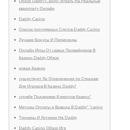
Обзор Daddy Casino: Играть На Реальные
кварплату Онлайн
Daddy Casino
Список популярных Слотов Daddy Casino
Лучшие Бонусы И Промокоды
Онлайн Игры От самых Провайдеров В
Казино Daddy Обзор
новая Казино
существует Ли Ограничения по Странам
Для Игроков В Казино Daddy?
службе Поддержки Клиентов Казино”
Методы Оплаты и Вывода В Daddy” “casino
Турниры И Лотереи На Daddy
Daddy Casino Обзор Игр