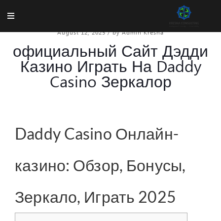
August 12, 2025
/
by Admin Kresna
официальный Сайт Дэдди
Казино Играть На Daddy
Casino Зеркалор
Daddy Casino Онлайн-
казино: Обзор, Бонусы,
Зеркало, Играть 2025