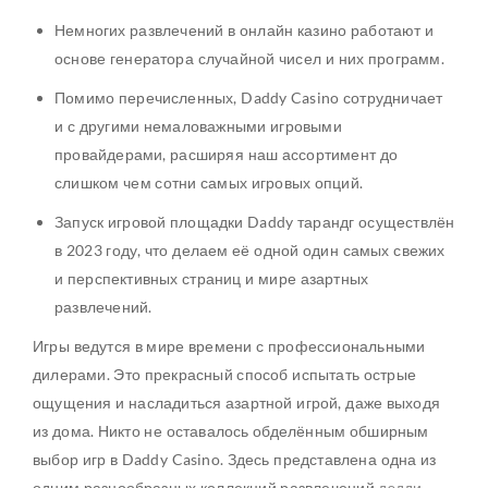
Немногих развлечений в онлайн казино работают и
основе генератора случайной чисел и них программ.
Помимо перечисленных, Daddy Casino сотрудничает
и с другими немаловажными игровыми
провайдерами, расширяя наш ассортимент до
слишком чем сотни самых игровых опций.
Запуск игровой площадки Daddy тарандг осуществлён
в 2023 году, что делаем её одной один самых свежих
и перспективных страниц и мире азартных
развлечений.
Игры ведутся в мире времени с профессиональными
дилерами. Это прекрасный способ испытать острые
ощущения и насладиться азартной игрой, даже выходя
из дома. Никто не оставалось обделённым обширным
выбор игр в Daddy Casino. Здесь представлена одна из
одним разнообразных коллекций развлечений
дэдди