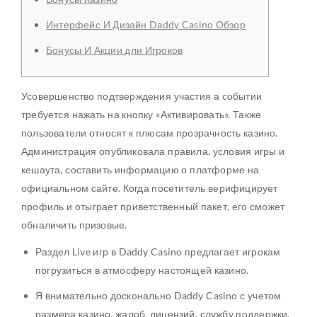
Интерфейс И Дизайн Daddy Casino Обзор
Бонусы И Акции дли Игроков
Усовершенство подтверждения участия а событии
требуется нажать на кнопку «Активировать». Также
пользователи относят к плюсам прозрачность казино.
Администрация опубликовала правила, условия игры и
кешаута, составить информацию о платформе на
официальном сайте. Когда посетитель верифицирует
профиль и отыграет приветственный пакет, его сможет
обналичить призовые.
Раздел Live игр в Daddy Casino предлагает игрокам
погрузиться в атмосферу настоящей казино.
Я внимательно досконально Daddy Casino с учетом
размера казино, жалоб, лицензий, службу поддержки,