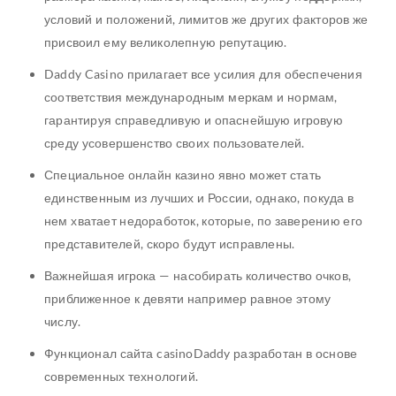
условий и положений, лимитов же других факторов же
присвоил ему великолепную репутацию.
Daddy Casino прилагает все усилия для обеспечения
соответствия международным меркам и нормам,
гарантируя справедливую и опаснейшую игровую
среду усовершенство своих пользователей.
Специальное онлайн казино явно может стать
единственным из лучших и России, однако, покуда в
нем хватает недоработок, которые, по заверению его
представителей, скоро будут исправлены.
Важнейшая игрока — насобирать количество очков,
приближенное к девяти например равное этому
числу.
Функционал сайта casinoDaddy разработан в основе
современных технологий.