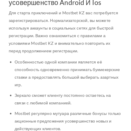
усовершенство Android И Ios
Для старта приключений и Mostbet KZ вас потребуется
зарегистрироваться. Нормализаторской, вы можете
используя аккаунты в социальных сетях для быстрой
регистрации. Важно ознакомиться с правилами а
условиями Mostbet KZ и внимательно повторить их
перед продолжением регистрации.
Особенностью одной компании является её
способность одновременно принимать букмекерские
ставки а предоставлять большой выбирать азартных
игр.
Зеркало сможет клиенту постоянно остаетесь на
связи с любимой компанией.
Mostbet регулярно мутуара различные бонусы только
акционные предложения усовершенство новых и
действующих клиентов.