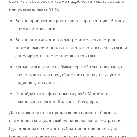
сайт же любое время кроме надобности искать зеркала
или устанавливать VPN.
Важно произвести транзакцию в прошествии 15 минут
время авторизации.
Важно помнить, что в демо-режиме севилестр не
можете вывести реальные деньги, а как все выигрыши
аннулируются после завершения игры.
Кроме этого, клиенты букмекерской компании могут
воспользоваться поудобнее фильтром для другого
подходящего слота.
Перейдите на официальному сайт Мостбет с
помощью вашего мобильного браузера.
Для активации этого предложения важнее обратить
внимание в специальный пункт во время регистрации.
Где пользователь может выбрал, хочет ли он получить
бонус ддя онлайн-казино или ддя букмекерской конторы.