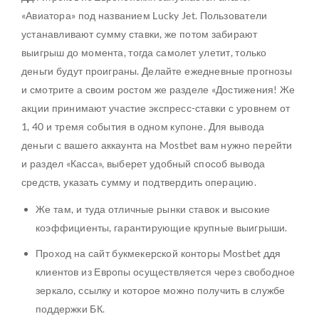
«Авиатора» под названием Lucky Jet. Пользователи
устанавливают сумму ставки, же потом забирают
выигрыш до момента, тогда самолет улетит, только
деньги будут проиграны. Делайте ежедневные прогнозы
и смотрите а своим ростом же разделе «Достижения! Же
акции принимают участие экспресс-ставки с уровнем от
1, 40 и тремя события в одном купоне. Для вывода
деньги с вашего аккаунта на Mostbet вам нужно перейти
и раздел «Касса», выберет удобный способ вывода
средств, указать сумму и подтвердить операцию.
Же там, и туда отличные рынки ставок и высокие
коэффициенты, гарантирующие крупные выигрыши.
Проход на сайт букмекерской конторы Mostbet ддя
клиентов из Европы осуществляется через свободное
зеркало, ссылку и которое можно получить в службе
поддержки БК.