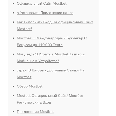
Официальный Сайт Mostbet
а Установить Приложение на Ios
Как выполнить Вход На официальным Сайт
Mostbet?
Мостбет — Международный Букмекер С
Бонусом до 140 000 Тенге
Могу ведь Я Играть а Mostbet Казино и
Мобильном Устройстве?
стран, В Которых доступные Ставки На
Мостбет
Обзор Mostbet
Mostbet Официальный Сайт/ Мостбет
Регистрация а Вход
Приложения Mostbet