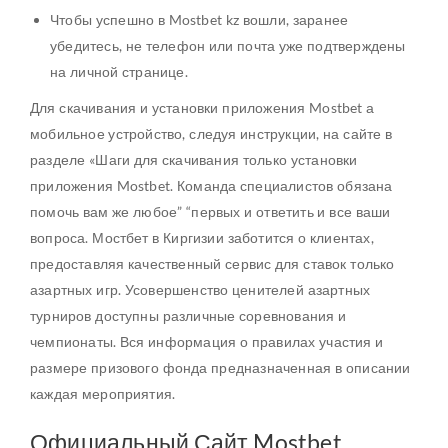
Чтобы успешно в Mostbet kz вошли, заранее
убедитесь, не телефон или почта уже подтверждены
на личной странице.
Для скачивания и установки приложения Mostbet а
мобильное устройство, следуя инструкции, на сайте в
разделе «Шаги для скачивания только установки
приложения Mostbet. Команда специалистов обязана
помочь вам же любое” “первых и ответить и все ваши
вопроса. Мостбет в Киргизии заботится о клиентах,
предоставляя качественный сервис для ставок только
азартных игр. Усовершенство ценителей азартных
турниров доступны различные соревнования и
чемпионаты. Вся информация о правилах участия и
размере призового фонда предназначенная в описании
каждая мероприятия.
Официальный Сайт Mostbet