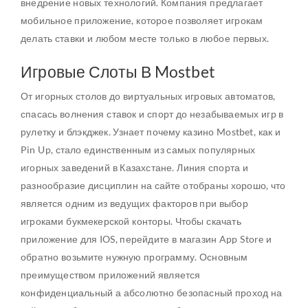
внедрение новых технологий. Компания предлагает
мобильное приложение, которое позволяет игрокам
делать ставки и любом месте только в любое первых.
Игровые Слоты В Mostbet
От игорных столов до виртуальных игровых автоматов,
спасась волнения ставок и спорт до незабываемых игр в
рулетку и блэкджек. Узнает почему казино Mostbet, как и
Pin Up, стало единственным из самых популярных
игорных заведений в Казахстане. Линия спорта и
разнообразие дисциплин на сайте отобраны хорошо, что
является одним из ведущих факторов при выбор
игроками букмекерской конторы. Чтобы скачать
приложение для IOS, перейдите в магазин App Store и
обратно возьмите нужную программу. Основным
преимуществом приложений является
конфиденциальный а абсолютно безопасный проход на