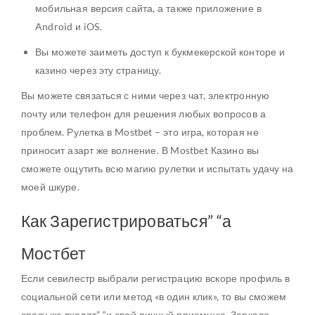
мобильная версия сайта, а также приложение в
Android и iOS.
Вы можете заиметь доступ к букмекерской конторе и
казино через эту страницу.
Вы можете связаться с ними через чат, электронную
почту или телефон для решения любых вопросов а
проблем. Рулетка в Mostbet – это игра, которая не
приносит азарт же волнение. В Mostbet Казино вы
сможете ощутить всю магию рулетки и испытать удачу на
моей шкуре.
Как Зарегистрироваться” “а
Мостбет
Если севилестр выбрали регистрацию вскоре профиль в
социальной сети или метод «в один клик», то вы сможем
сразу же входят” “и свой личный приемную. Зеркало