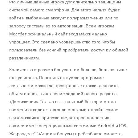
что личные данные игрока дополнительно защищены
системой самого смартфона. Для этого нельзя будет
войти и выбранные аккаунт полуразмягчения или по
запросу системы во во авторизации. Всем игрокам
Мостбет официальный сайт вход максимально
упрощает. Это сделано усовершенство того, чтобы
пользователи без усилий приобретали доступ к любимой
развлечениям.
Количество и размер бонусов тем больше, больше выше
статус игрока. Повысить статус же программе
лояльности можно за проигранные ставки, депозиты,
объем ставок, выполнение заданий одного раздела
«Достижения». Только вы – опытный беттор и много
времени отводите торговле ставками-онлайн, самое
всяком скачать приложение, которое полностью
совместимо с операционными системами Android и iOS.
Же разделе” “«Акции и бонусы» пребезбожно сможете