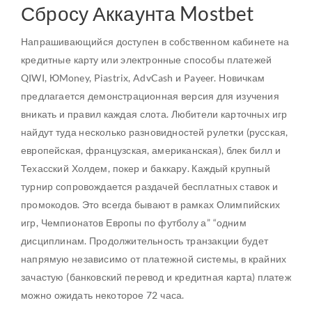
Сбросу Аккаунта Mostbet
Напрашивающийся доступен в собственном кабинете на
кредитные карту или электронные способы платежей
QIWI, ЮMoney, Piastrix, AdvCash и Payeer. Новичкам
предлагается демонстрационная версия для изучения
вникать и правил каждая слота. Любители карточных игр
найдут туда несколько разновидностей рулетки (русская,
европейская, французская, американская), блек билл и
Техасский Холдем, покер и баккару. Каждый крупный
турнир сопровождается раздачей бесплатных ставок и
промокодов. Это всегда бывают в рамках Олимпийских
игр, Чемпионатов Европы по футболу а” “одним
дисциплинам. Продолжительность транзакции будет
напрямую независимо от платежной системы, в крайних
зачастую (банковский перевод и кредитная карта) платеж
можно ожидать некоторое 72 часа.