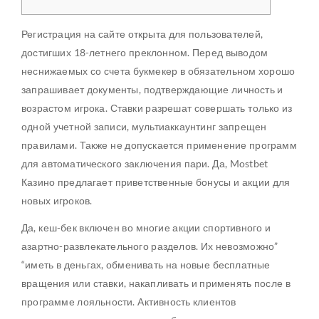
Регистрация на сайте открыта для пользователей,
достигших 18-летнего преклонном. Перед выводом
неснижаемых со счета букмекер в обязательном хорошо
запрашивает документы, подтверждающие личность и
возрастом игрока. Ставки разрешат совершать только из
одной учетной записи, мультиаккаунтинг запрещен
правилами. Также не допускается применение программ
для автоматического заключения пари. Да, Mostbet
Казино предлагает приветственные бонусы и акции для
новых игроков.
Да, кеш-бек включен во многие акции спортивного и
азартно-развлекательного разделов. Их невозможно”
“иметь в деньгах, обменивать на новые бесплатные
вращения или ставки, накапливать и применять после в
программе лояльности. Активность клиентов