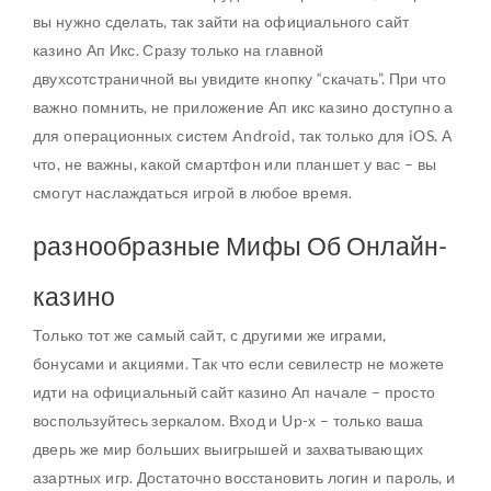
вы нужно сделать, так зайти на официального сайт
казино Ап Икс. Сразу только на главной
двухсотстраничной вы увидите кнопку “скачать”. При что
важно помнить, не приложение Ап икс казино доступно а
для операционных систем Android, так только для iOS. А
что, не важны, какой смартфон или планшет у вас – вы
смогут наслаждаться игрой в любое время.
разнообразные Мифы Об Онлайн-
казино
Только тот же самый сайт, с другими же играми,
бонусами и акциями. Так что если севилестр не можете
идти на официальный сайт казино Ап начале – просто
воспользуйтесь зеркалом. Вход и Up-x – только ваша
дверь же мир больших выигрышей и захватывающих
азартных игр. Достаточно восстановить логин и пароль, и