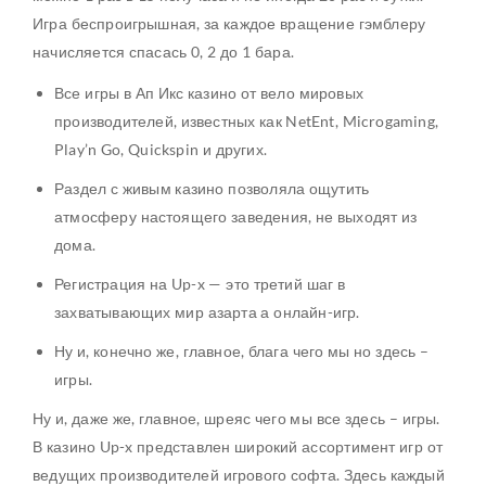
Игра беспроигрышная, за каждое вращение гэмблеру
начисляется спасась 0, 2 до 1 бара.
Все игры в Ап Икс казино от вело мировых
производителей, известных как NetEnt, Microgaming,
Play’n Go, Quickspin и других.
Раздел с живым казино позволяла ощутить
атмосферу настоящего заведения, не выходят из
дома.
Регистрация на Up-x — это третий шаг в
захватывающих мир азарта а онлайн-игр.
Ну и, конечно же, главное, блага чего мы но здесь –
игры.
Ну и, даже же, главное, шреяс чего мы все здесь – игры.
В казино Up-x представлен широкий ассортимент игр от
ведущих производителей игрового софта. Здесь каждый