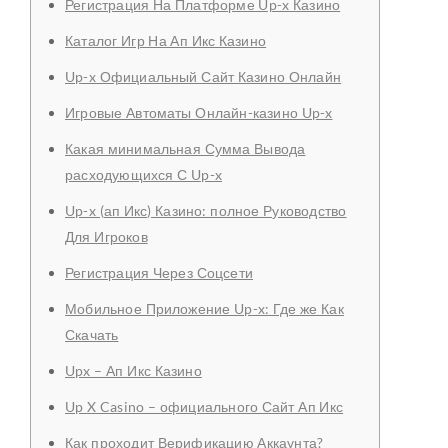
Регистрация На Платформе Up-x Казино
Каталог Игр На Ап Икс Казино
Up-x Официальный Сайт Казино Онлайн
Игровые Автоматы Онлайн-казино Up-x
Какая минимальная Сумма Вывода
расходующихся С Up-x
Up-x (ап Икс) Казино: полное Руководство
Для Игроков
Регистрация Через Соцсети
Мобильное Приложение Up-x: Где же Как
Скачать
Upx – Ап Икс Казино
Up X Casino – официального Сайт Ап Икс
Как проходит Верификацию Аккаунта?