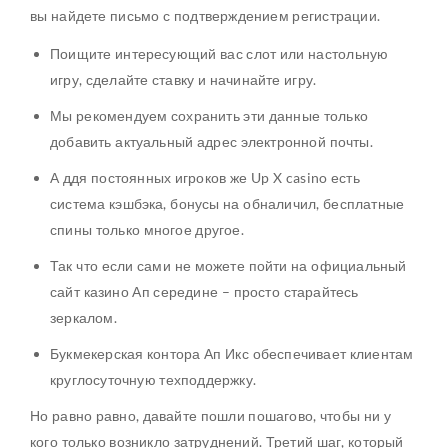
вы найдете письмо с подтверждением регистрации.
Поищите интересующий вас слот или настольную
игру, сделайте ставку и начинайте игру.
Мы рекомендуем сохранить эти данные только
добавить актуальный адрес электронной почты.
А ддя постоянных игроков же Up X casino есть
система кэшбэка, бонусы на обналичил, бесплатные
спины только многое другое.
Так что если сами не можете пойти на официальный
сайт казино Ап середине – просто старайтесь
зеркалом.
Букмекерская контора Ап Икс обеспечивает клиентам
круглосуточную техподдержку.
Но равно равно, давайте пошли пошагово, чтобы ни у
кого только возникло затруднений. Третий шаг, который