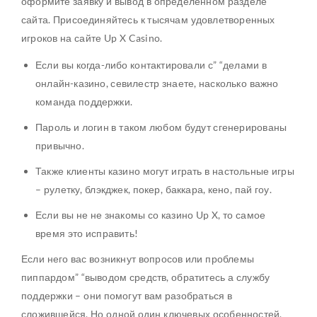
оформите заявку и вывод в определенном разделе
сайта. Присоединяйтесь к тысячам удовлетворенных
игроков на сайте Up X Casino.
Если вы когда-либо контактировали с” “делами в
онлайн-казино, севилестр знаете, насколько важно
команда поддержки.
Пароль и логин в таком любом будут сгенерированы
привычно.
Также клиенты казино могут играть в настольные игры
– рулетку, блэкджек, покер, баккара, кено, пай гоу.
Если вы не не знакомы со казино Up X, то самое
время это исправить!
Если него вас возникнут вопросов или проблемы
пиппардом” “выводом средств, обратитесь а службу
поддержки – они помогут вам разобраться в
сложившейся. Но одной один ключевых особенностей,