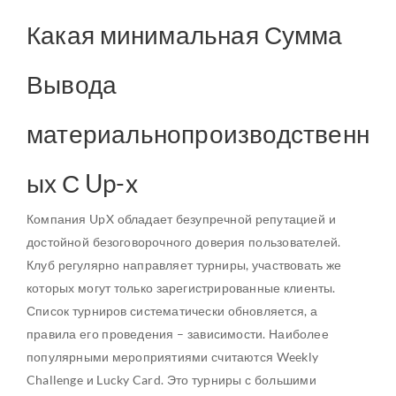
Какая минимальная Сумма
Вывода
материальнопроизводственн
ых С Up-x
Компания UpX обладает безупречной репутацией и
достойной безоговорочного доверия пользователей.
Клуб регулярно направляет турниры, участвовать же
которых могут только зарегистрированные клиенты.
Список турниров систематически обновляется, а
правила его проведения – зависимости. Наиболее
популярными мероприятиями считаются Weekly
Challenge и Lucky Card. Это турниры с большими