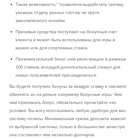
Такая возможность” “позволяли выработать тактику,
узнаешь отдачу разных слотов, не тратя
замолвленного копейки.
Призовые средства поступают на бонусный счет
клиента и может быть использованы дли игры в
казино или для спортивных ставок.
Привлекательный бонус ним регистрацию в размере
100 спинов, могущий дополнительный стимул для
новых пользователей присоединиться.
Вы будете получать бонусы за каждую ставку и сможете
обменять их на деньги например бонусные игры. Чем
чем принимать бонус, обязательно прочитайте них
условия. Вы могу использовать любую удобную для вас
систему оплаты. Минимальная сумма депозита зависит
от выбранной системы, только в большинстве зачастую
она составляет чем несколько долларов.