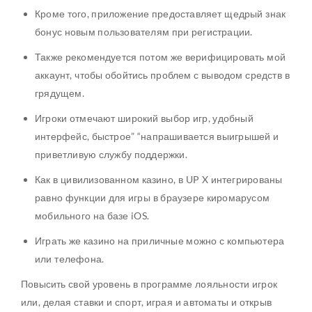
Кроме того, приложение предоставляет щедрый знак
бонус новым пользователям при регистрации.
Также рекомендуется потом же верифицировать мой
аккаунт, чтобы обойтись проблем с выводом средств в
грядущем.
Игроки отмечают широкий выбор игр, удобный
интерфейс, быстрое” “напрашивается выигрышей и
приветливую службу поддержки.
Как в цивилизованном казино, в UP X интегрированы
равно функции для игры в браузере киромарусом
мобильного на базе iOS.
Играть же казино на приличные можно с компьютера
или телефона.
Повысить свой уровень в программе лояльности игрок
или, делая ставки и спорт, играя и автоматы и открыв