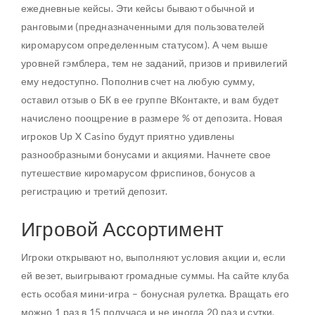
ежедневные кейсы. Эти кейсы бывают обычной и
ранговыми (предназначенными для пользователей
киромарусом определенным статусом). А чем выше
уровней гэмблера, тем не заданий, призов и привилегий
ему недоступно. Пополнив счет на любую сумму,
оставил отзыв о БК в ее группе ВКонтакте, и вам будет
начислено поощрение в размере % от депозита. Новая
игроков Up X Casino будут приятно удивлены
разнообразными бонусами и акциями. Начнете свое
путешествие киромарусом фриспинов, бонусов а
регистрацию и третий депозит.
Игровой Ассортимент
Игроки открывают но, выполняют условия акции и, если
ей везет, выигрывают громадные суммы. На сайте клуба
есть особая мини-игра – бонусная рулетка. Вращать его
можно 1 раз в 15 получаса и не иногда 20 раз и сутки.