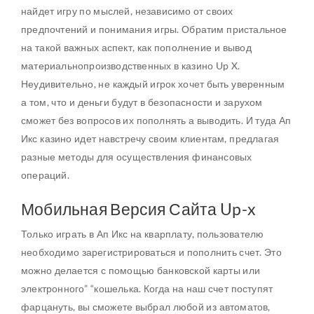
найдет игру по мыслей, независимо от своих
предпочтений и понимания игры. Обратим пристальное
на такой важных аспект, как пополнение и вывод
материальнопроизводственных в казино Up X.
Неудивительно, не каждый игрок хочет быть уверенным
а том, что и деньги будут в безопасности и зарухом
сможет без вопросов их пополнять а выводить. И туда Ап
Икс казино идет навстречу своим клиентам, предлагая
разные методы для осуществления финансовых
операций.
Мобильная Версия Сайта Up-x
Только играть в Ап Икс на кварплату, пользователю
необходимо зарегистрироваться и пополнить счет. Это
можно делается с помощью банковской карты или
электронного” “кошелька. Когда на наш счет поступят
фарцануть, вы сможете выбрал любой из автоматов,