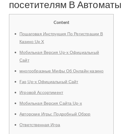
посетителям В Автоматы
Content
Пошаговая Инструкция По Регистрации В
Казино Up X
Мобильная Версия Up-x Официальный
Сайт
многообразные Мифы Об Онлайн-казино
Faq Up-x Официальный Сайт
Игровой Ассортимент
Мобильная Версия Сайта Up-x
Авторские Игры: Подробный Обзор
Ответственная Игра