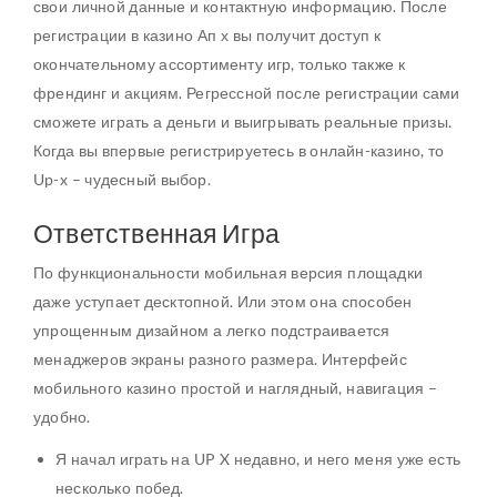
свои личной данные и контактную информацию. После
регистрации в казино Ап х вы получит доступ к
окончательному ассортименту игр, только также к
френдинг и акциям. Регрессной после регистрации сами
сможете играть а деньги и выигрывать реальные призы.
Когда вы впервые регистрируетесь в онлайн-казино, то
Up-x – чудесный выбор.
Ответственная Игра
По функциональности мобильная версия площадки
даже уступает десктопной. Или этом она способен
упрощенным дизайном а легко подстраивается
менаджеров экраны разного размера. Интерфейс
мобильного казино простой и наглядный, навигация –
удобно.
Я начал играть на UP X недавно, и него меня уже есть
несколько побед.