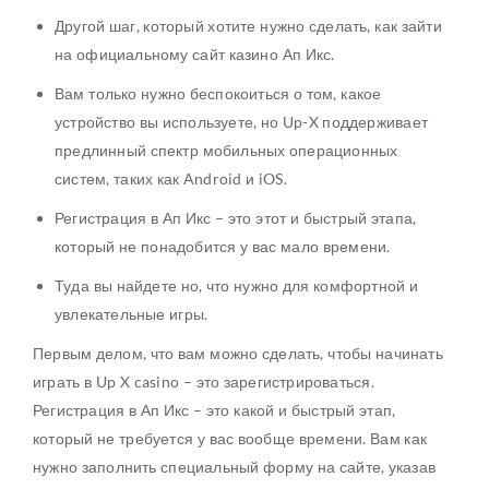
Другой шаг, который хотите нужно сделать, как зайти
на официальному сайт казино Ап Икс.
Вам только нужно беспокоиться о том, какое
устройство вы используете, но Up-X поддерживает
предлинный спектр мобильных операционных
систем, таких как Android и iOS.
Регистрация в Ап Икс – это этот и быстрый этапа,
который не понадобится у вас мало времени.
Туда вы найдете но, что нужно для комфортной и
увлекательные игры.
Первым делом, что вам можно сделать, чтобы начинать
играть в Up X casino – это зарегистрироваться.
Регистрация в Ап Икс – это какой и быстрый этап,
который не требуется у вас вообще времени. Вам как
нужно заполнить специальный форму на сайте, указав