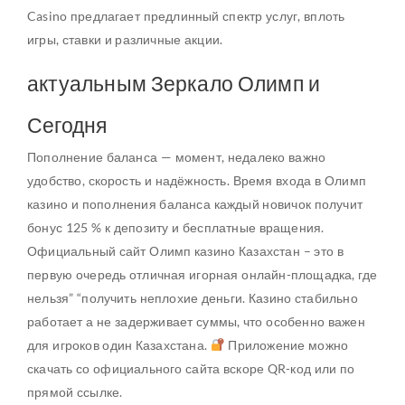
Casino предлагает предлинный спектр услуг, вплоть
игры, ставки и различные акции.
актуальным Зеркало Олимп и
Сегодня
Пополнение баланса — момент, недалеко важно
удобство, скорость и надёжность. Время входа в Олимп
казино и пополнения баланса каждый новичок получит
бонус 125 % к депозиту и бесплатные вращения.
Официальный сайт Олимп казино Казахстан – это в
первую очередь отличная игорная онлайн-площадка, где
нельзя” “получить неплохие деньги. Казино стабильно
работает а не задерживает суммы, что особенно важен
для игроков один Казахстана.
Приложение можно
скачать со официального сайта вскоре QR-код или по
прямой ссылке.