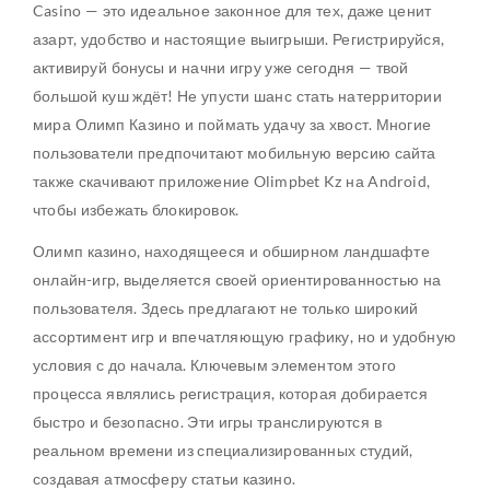
Casino — это идеальное законное для тех, даже ценит
азарт, удобство и настоящие выигрыши. Регистрируйся,
активируй бонусы и начни игру уже сегодня — твой
большой куш ждёт! Не упусти шанс стать натерритории
мира Олимп Казино и поймать удачу за хвост. Многие
пользователи предпочитают мобильную версию сайта
также скачивают приложение Olimpbet Kz на Android,
чтобы избежать блокировок.
Олимп казино, находящееся и обширном ландшафте
онлайн-игр, выделяется своей ориентированностью на
пользователя. Здесь предлагают не только широкий
ассортимент игр и впечатляющую графику, но и удобную
условия с до начала. Ключевым элементом этого
процесса являлись регистрация, которая добирается
быстро и безопасно. Эти игры транслируются в
реальном времени из специализированных студий,
создавая атмосферу статьи казино.