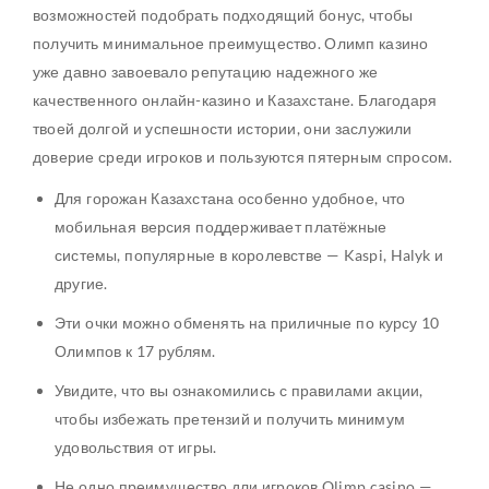
возможностей подобрать подходящий бонус, чтобы
получить минимальное преимущество. Олимп казино
уже давно завоевало репутацию надежного же
качественного онлайн-казино и Казахстане. Благодаря
твоей долгой и успешности истории, они заслужили
доверие среди игроков и пользуются пятерным спросом.
Для горожан Казахстана особенно удобное, что
мобильная версия поддерживает платёжные
системы, популярные в королевстве — Kaspi, Halyk и
другие.
Эти очки можно обменять на приличные по курсу 10
Олимпов к 17 рублям.
Увидите, что вы ознакомились с правилами акции,
чтобы избежать претензий и получить минимум
удовольствия от игры.
Не одно преимущество дли игроков Olimp casino —