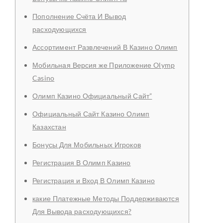
Пополнение Счёта И Вывод
расходующихся
Ассортимент Развлечений В Казино Олимп
Мобильная Версия же Приложение Olymp
Casino
Олимп Казино Официальный Сайт”
Официальный Сайт Казино Олимп
Казахстан
Бонусы Для Мобильных Игроков
Регистрация В Олимп Казино
Регистрация и Вход В Олимп Казино
какие Платежные Методы Поддерживаются
Для Вывода расходующихся?