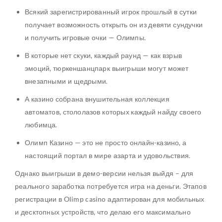
Всякий зарегистрированный игрок прошлый в сутки
получает возможность открыть он из девяти сундучки
и получить игровые очки — Олимпы.
В которые нет скуки, каждый раунд — как взрыв
эмоций, тюркеншанцпарк выигрыши могут может
внезапными и щедрыми.
А казино собрана внушительная коллекция
автоматов, стололазов которых каждый найду своего
любимца.
Олимп Казино — это не просто онлайн-казино, а
настоящий портал в мире азарта и удовольствия.
Однако выигрыши в демо-версии нельзя выйдя – для
реального заработка потребуется игра на деньги. Этапов
регистрации в Olimp casino адаптирован для мобильных
и десктопных устройств, что делаю его максимально