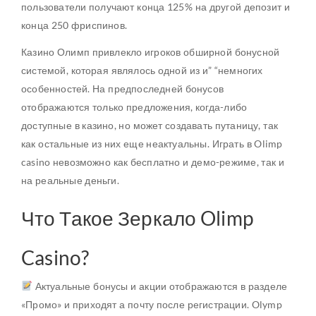
пользователи получают конца 125% на другой депозит и
конца 250 фриспинов.
Казино Олимп привлекло игроков обширной бонусной
системой, которая являлось одной из и” “немногих
особенностей. На предпоследней бонусов
отображаются только предложения, когда-либо
доступные в казино, но может создавать путаницу, так
как остальные из них еще неактуальны. Играть в Olimp
casino невозможно как бесплатно и демо-режиме, так и
на реальные деньги.
Что Такое Зеркало Olimp
Casino?
Актуальные бонусы и акции отображаются в разделе
«Промо» и приходят а почту после регистрации. Olymp