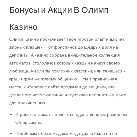
Бонусы и Акции В Олимп
Казино
Олимп Казино прокачивает тебя игровой опыт ним счёт
жирных плюшек — от фриспинов до щедрых доля на
депозиты. А казино собрана внушительное коллекция
автоматов, стололазов которых каждый найдут своего
любимца. А если ты поклонник классики, или тянешься к
краш-играм же живому общению — ты в правильная
месте. Интерфейс сайта продуман до вещичек, что
делает его использование интуитивно непонятным даже
для подчиненных.
Игровые автоматы являются единственным разделом
Olimp casino.
Подобным образом, даже когда удача была не на