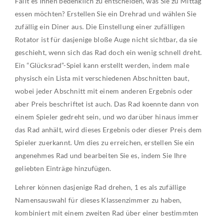
Fällt es Ihnen bedenklich zu entscheiden, was Sie zu Mittag
essen möchten? Erstellen Sie ein Drehrad und wählen Sie
zufällig ein Diner aus. Die Einstellung einer zufälligen
Rotator ist für dasjenige bloße Auge nicht sichtbar, da sie
geschieht, wenn sich das Rad doch ein wenig schnell dreht.
Ein “Glücksrad”-Spiel kann erstellt werden, indem male
physisch ein Lista mit verschiedenen Abschnitten baut,
wobei jeder Abschnitt mit einem anderen Ergebnis oder
aber Preis beschriftet ist auch. Das Rad koennte dann von
einem Spieler gedreht sein, und wo darüber hinaus immer
das Rad anhält, wird dieses Ergebnis oder dieser Preis dem
Spieler zuerkannt. Um dies zu erreichen, erstellen Sie ein
angenehmes Rad und bearbeiten Sie es, indem Sie Ihre
geliebten Einträge hinzufügen.
Lehrer können dasjenige Rad drehen, 1 es als zufällige
Namensauswahl für dieses Klassenzimmer zu haben,
kombiniert mit einem zweiten Rad über einer bestimmten