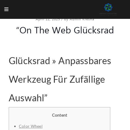
April 12, 2025
/
by Admin Kresna
“On The Web Glücksrad
Glücksrad » Anpassbares
Werkzeug Für Zufällige
Auswahl”
Content
Color Wheel