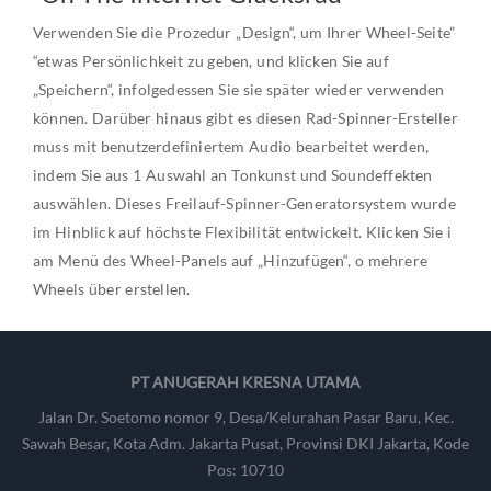
Verwenden Sie die Prozedur „Design“, um Ihrer Wheel-Seite”
“etwas Persönlichkeit zu geben, und klicken Sie auf
„Speichern“, infolgedessen Sie sie später wieder verwenden
können. Darüber hinaus gibt es diesen Rad-Spinner-Ersteller
muss mit benutzerdefiniertem Audio bearbeitet werden,
indem Sie aus 1 Auswahl an Tonkunst und Soundeffekten
auswählen. Dieses Freilauf-Spinner-Generatorsystem wurde
im Hinblick auf höchste Flexibilität entwickelt. Klicken Sie i
am Menü des Wheel-Panels auf „Hinzufügen“, o mehrere
Wheels über erstellen.
PT ANUGERAH KRESNA UTAMA
Jalan Dr. Soetomo nomor 9, Desa/Kelurahan Pasar Baru, Kec.
Sawah Besar, Kota Adm. Jakarta Pusat, Provinsi DKI Jakarta, Kode
Pos: 10710