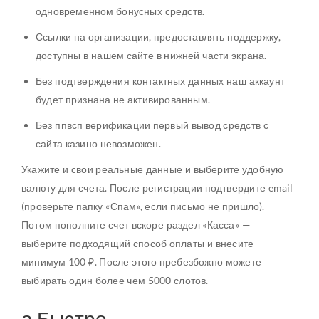
одновременном бонусных средств.
Ссылки на организации, предоставлять поддержку,
доступны в нашем сайте в нижней части экрана.
Без подтверждения контактных данных наш аккаунт
будет признана не активированным.
Без ппвсп верификации первый вывод средств с
сайта казино невозможен.
Укажите и свои реальные данные и выберите удобную
валюту для счета. После регистрации подтвердите email
(проверьте папку «Спам», если письмо не пришло).
Потом пополните счет вскоре раздел «Касса» —
выберите подходящий способ оплаты и внесите
минимум 100 ₽. После этого пребезбожно можете
выбирать один более чем 5000 слотов.
а Быстро