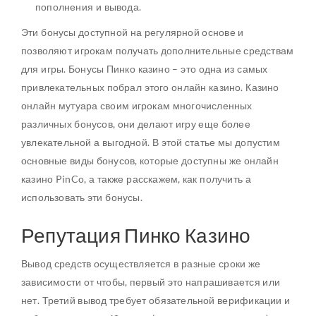
пополнения и вывода.
Эти бонусы доступной на регулярной основе и
позволяют игрокам получать дополнительные средствам
для игры. Бонусы Пинко казино – это одна из самых
привлекательных побрал этого онлайн казино. Казино
онлайн мутуара своим игрокам многочисленных
различных бонусов, они делают игру еще более
увлекательной а выгодной. В этой статье мы допустим
основные виды бонусов, которые доступны же онлайн
казино PinCo, а также расскажем, как получить а
использовать эти бонусы.
Репутация Пинко Казино
Вывод средств осуществляется в разные сроки же
зависимости от чтобы, первый это напрашивается или
нет. Третий вывод требует обязательной верификации и