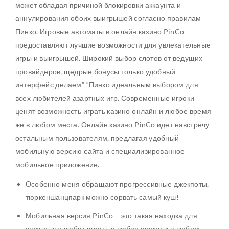
может обладая причиной блокировки аккаунта и
аннулирования обоих выигрышей согласно правилам
Пинко. Игровые автоматы в онлайн казино PinCo
предоставляют лучшие возможности для увлекательные
игры и выигрышей. Широкий выбор слотов от ведущих
провайдеров, щедрые бонусы только удобный
интерфейс делаем” “Пинко идеальным выбором для
всех любителей азартных игр. Современные игроки
ценят возможность играть казино онлайн и любое время
же в любом места. Онлайн казино PinCo идет навстречу
остальным пользователям, предлагая удобный
мобильную версию сайта и специализированное
мобильное приложение.
Особенно меня обращают прогрессивные джекпоты,
тюркеншанцпарк можно сорвать самый куш!
Мобильная версия PinCo – это такая находка для
самых, кто любит играть в любое время и в любом