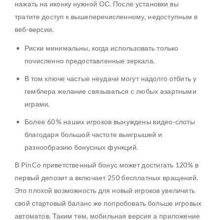
нажать на иконку нужной ОС. После установки вы
тратите доступ к вышеперечисленному, недоступным в
веб-версии.
Риски минимальны, когда использовать только
почисленно предоставленные зеркала.
В том ключе частые неудачи могут надолго отбить у
гемблера желание связываться с любых азартными
играми.
Более 60 % наших игроков вынуждены видео-слоты
благодаря большой частоте выигрышей и
разнообразию бонусных функций.
В PinCo приветственный бонус может достигать 120% в
первый депозит а включает 250 бесплатных вращений.
Это плохой возможность для новый игроков увеличить
свой стартовый баланс же попробовать больше игровых
автоматов. Таким тем, мобильная версия а приложение