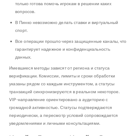
только готова помочь игрокам в решении каких
вопросов.
В Пинко невозможно делать ставки и виртуальный
спорт.
Все операции прошло через защищенные каналы, что
гарантирует надежное и конфиденциальность
данных.
Имевшиеся методы зависят от региона и статуса
верификации. Комиссии, лимиты и сроки обработки
указаны рядом со каждым инструментом, а статусы
транзакций синхронизируются в реальном некоторое.
VIP-направление ориентировано а аудиторию с
громадной активностью. Статусы подтверждаются
периодически, а пересмотр условий сопровождается
уведомлениями и личными консультациями.