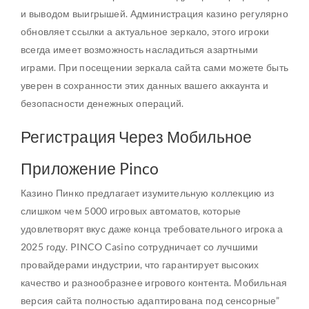
и выводом выигрышей. Администрация казино регулярно
обновляет ссылки а актуальное зеркало, этого игроки
всегда имеет возможность насладиться азартными
играми. При посещении зеркала сайта сами можете быть
уверен в сохранности этих данных вашего аккаунта и
безопасности денежных операций.
Регистрация Через Мобильное
Приложение Pinco
Казино Пинко предлагает изумительную коллекцию из
слишком чем 5000 игровых автоматов, которые
удовлетворят вкус даже конца требовательного игрока а
2025 году. PINCO Casino сотрудничает со лучшими
провайдерами индустрии, что гарантирует высоких
качество и разнообразнее игрового контента. Мобильная
версия сайта полностью адаптирована под сенсорные”