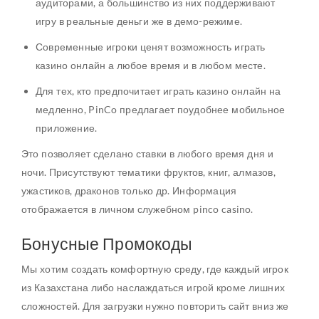
аудиторами, а большинство из них поддерживают
игру в реальные деньги же в демо-режиме.
Современные игроки ценят возможность играть
казино онлайн а любое время и в любом месте.
Для тех, кто предпочитает играть казино онлайн на
медленно, PinCo предлагает поудобнее мобильное
приложение.
Это позволяет сделано ставки в любого время дня и
ночи. Присутствуют тематики фруктов, книг, алмазов,
ужастиков, драконов только др. Информация
отображается в личном служебном pinco casino.
Бонусные Промокоды
Мы хотим создать комфортную среду, где каждый игрок
из Казахстана либо наслаждаться игрой кроме лишних
сложностей. Для загрузки нужно повторить сайт вниз же