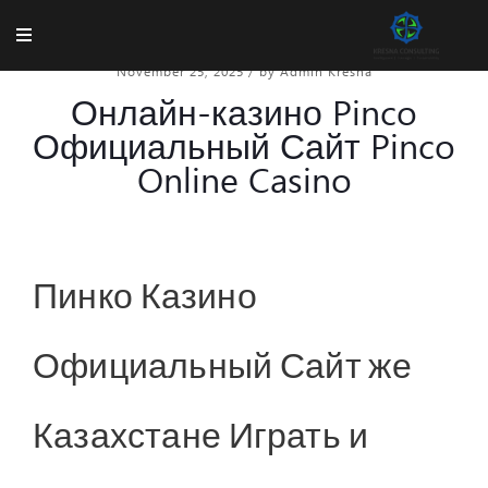
November 25, 2025
/
by Admin Kresna
Онлайн-казино Pinco
Официальный Сайт Pinco
Online Casino
Пинко Казино
Официальный Сайт же
Казахстане Играть и