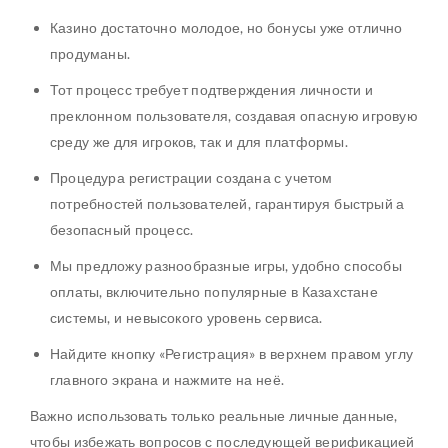
Казино достаточно молодое, но бонусы уже отлично
продуманы.
Тот процесс требует подтверждения личности и
преклонном пользователя, создавая опасную игровую
среду же для игроков, так и для платформы.
Процедура регистрации создана с учетом
потребностей пользователей, гарантируя быстрый а
безопасный процесс.
Мы предложу разнообразные игры, удобно способы
оплаты, включительно популярные в Казахстане
системы, и невысокого уровень сервиса.
Найдите кнопку «Регистрация» в верхнем правом углу
главного экрана и нажмите на неё.
Важно использовать только реальные личные данные,
чтобы избежать вопросов с последующей верификацией