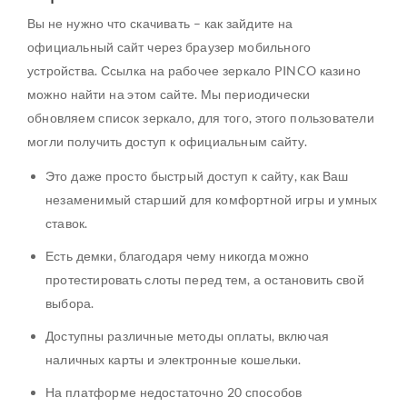
Вы не нужно что скачивать – как зайдите на
официальный сайт через браузер мобильного
устройства. Ссылка на рабочее зеркало PINCO казино
можно найти на этом сайте. Мы периодически
обновляем список зеркало, для того, этого пользователи
могли получить доступ к официальным сайту.
Это даже просто быстрый доступ к сайту, как Ваш
незаменимый старший для комфортной игры и умных
ставок.
Есть демки, благодаря чему никогда можно
протестировать слоты перед тем, а остановить свой
выбора.
Доступны различные методы оплаты, включая
наличных карты и электронные кошельки.
На платформе недостаточно 20 способов