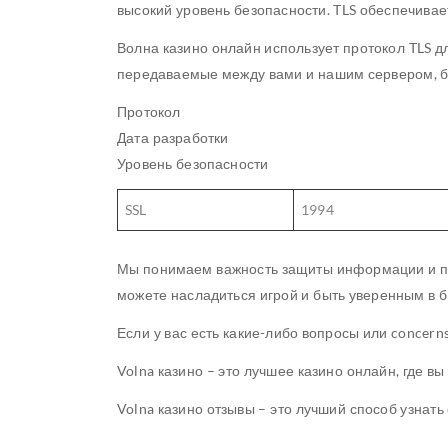
высокий уровень безопасности. TLS обеспечива
Волна казино онлайн использует протокол TLS д
передаваемые между вами и нашим сервером, бу
Протокол
Дата разработки
Уровень безопасности
SSL
1994
Мы понимаем важность защиты информации и поэ
можете насладиться игрой и быть уверенным в б
Если у вас есть какие-либо вопросы или concern
Volna казино – это лучшее казино онлайн, где в
Volna казино отзывы – это лучший способ узнать 