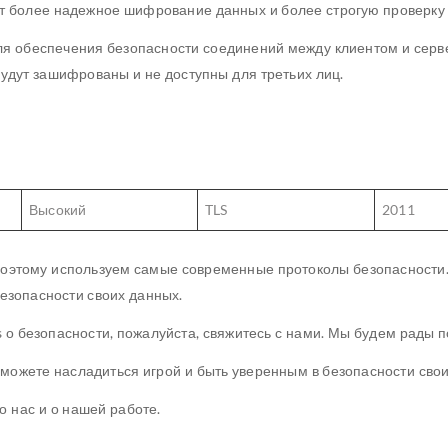
ет более надежное шифрование данных и более строгую проверку
ля обеспечения безопасности соединений между клиентом и серве
дут зашифрованы и не доступны для третьих лиц.
Высокий
TLS
2011
тому используем самые современные протоколы безопасности. В
езопасности своих данных.
s о безопасности, пожалуйста, свяжитесь с нами. Мы будем рады 
ы можете насладиться игрой и быть уверенным в безопасности сво
о нас и о нашей работе.