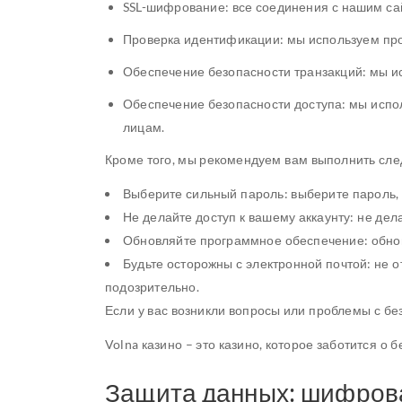
SSL-шифрование: все соединения с нашим са
Проверка идентификации: мы используем про
Обеспечение безопасности транзакций: мы и
Обеспечение безопасности доступа: мы испо
лицам.
Кроме того, мы рекомендуем вам выполнить сл
Выберите сильный пароль: выберите пароль, 
Не делайте доступ к вашему аккаунту: не дел
Обновляйте программное обеспечение: обнов
Будьте осторожны с электронной почтой: не о
подозрительно.
Если у вас возникли вопросы или проблемы с бе
Volna казино – это казино, которое заботится о 
Защита данных: шифров