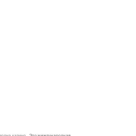
волна казино
. Это международная