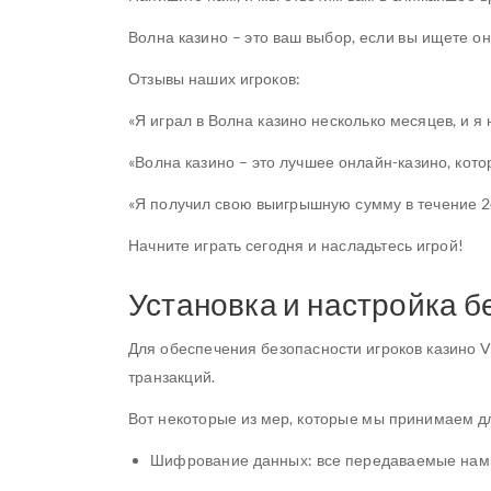
Волна казино – это ваш выбор, если вы ищете он
Отзывы наших игроков:
«Я играл в Волна казино несколько месяцев, и я н
«Волна казино – это лучшее онлайн-казино, кото
«Я получил свою выигрышную сумму в течение 2
Начните играть сегодня и насладьтесь игрой!
Установка и настройка б
Для обеспечения безопасности игроков казино 
транзакций.
Вот некоторые из мер, которые мы принимаем д
Шифрование данных: все передаваемые нами