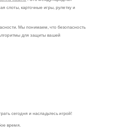
ая слоты, карточные игры, рулетку и
пасности. Мы понимаем, что безопасность
 алгоритмы для защиты вашей
грать сегодня и насладьтесь игрой!
бое время.