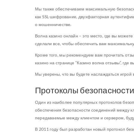
Мы также обеспечиваем максимальную безопасн
как SSL-шифрование, двухфакторная аутентифика
о мошенничестве.
Волна казино онлайн – это место, где вы можете
сделали все, чтобы обеспечить вам максимальну
Кроме того, мы рекомендуем вам прочитать отзы
казино на странице “Казино волна отзывы”, где 
Мы уверены, что вы будете наслаждаться игрой 
Протоколы безопасности:
Один из наиболее популярных протоколов безопас
обеспечения безопасности соединений между кл
передаваемые между клиентом и сервером, буду
В 2011 году был разработан новый протокол безо