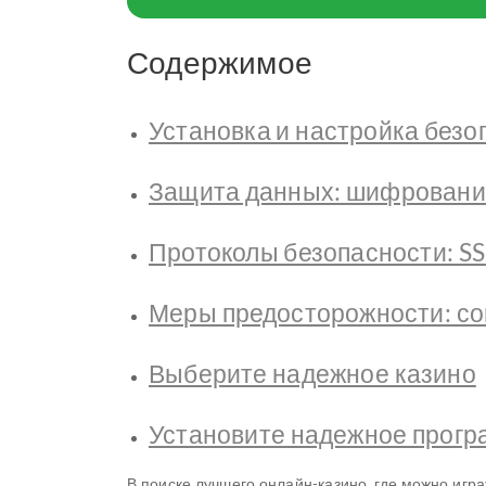
Содержимое
Установка и настройка безо
Защита данных: шифровани
Протоколы безопасности: SS
Меры предосторожности: со
Выберите надежное казино
Установите надежное прогр
В поиске лучшего онлайн-казино, где можно игр