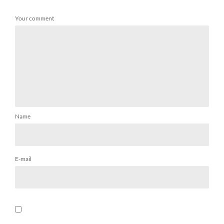
Your comment
Name
E-mail