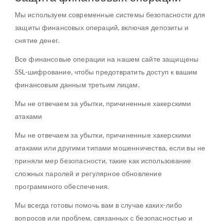
Мы используем современные системы безопасности для
защиты финансовых операций, включая депозиты и
снятие денег.
Все финансовые операции на нашем сайте защищены
SSL-шифрование, чтобы предотвратить доступ к вашим
финансовым данным третьим лицам.
Мы не отвечаем за убытки, причиненные хакерскими
атаками
Мы не отвечаем за убытки, причиненные хакерскими
атаками или другими типами мошенничества, если вы не
приняли мер безопасности, такие как использование
сложных паролей и регулярное обновление
программного обеспечения.
Мы всегда готовы помочь вам в случае каких-либо
вопросов или проблем, связанных с безопасностью и