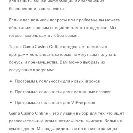
для защиты вашей информации и обеспечения
безопасности вашего счета.
Если у вас возникли вопросы или проблемы, вы можете
обратиться к нашим специалистам по поддержке. Мы
готовы помочь вам в любое время.
Также, Gama Casino Online предлагает несколько
программ лояльности, которые помогут вам получать
бонусы и преимущества. Вам можно выбрать из
следующих программ:
Программа лояльности для новых игроков
Программа лояльности для постоянных игроков
Программа лояльности для VIP-игроков
Gama Casino Online – это лучший выбор для тех, кто ищет
развлекательные игры и возможность выиграть большие
суммы денег. Мы рады видеть вас на своих страницах!