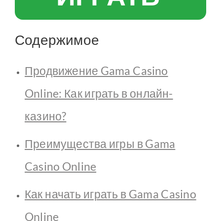
Содержимое
Продвижение Gama Casino
Online: Как играть в онлайн-
казино?
Преимущества игры в Gama
Casino Online
Как начать играть в Gama Casino
Online