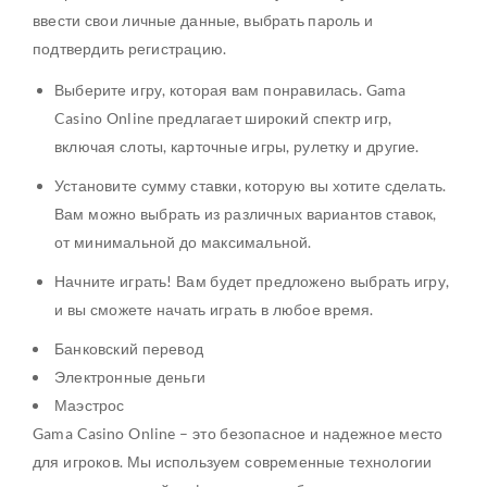
ввести свои личные данные, выбрать пароль и
подтвердить регистрацию.
Выберите игру, которая вам понравилась. Gama
Casino Online предлагает широкий спектр игр,
включая слоты, карточные игры, рулетку и другие.
Установите сумму ставки, которую вы хотите сделать.
Вам можно выбрать из различных вариантов ставок,
от минимальной до максимальной.
Начните играть! Вам будет предложено выбрать игру,
и вы сможете начать играть в любое время.
Банковский перевод
Электронные деньги
Маэстрос
Gama Casino Online – это безопасное и надежное место
для игроков. Мы используем современные технологии