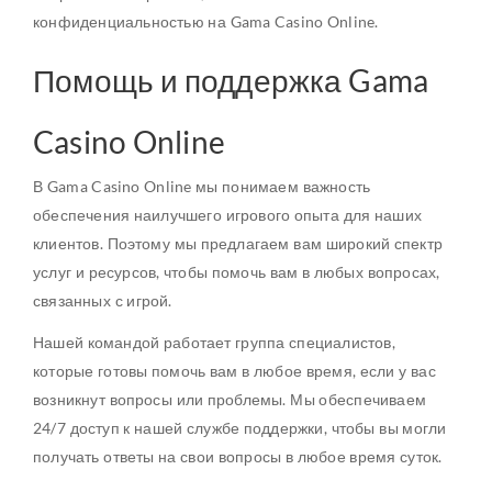
конфиденциальностью на Gama Casino Online.
Помощь и поддержка Gama
Casino Online
В Gama Casino Online мы понимаем важность
обеспечения наилучшего игрового опыта для наших
клиентов. Поэтому мы предлагаем вам широкий спектр
услуг и ресурсов, чтобы помочь вам в любых вопросах,
связанных с игрой.
Нашей командой работает группа специалистов,
которые готовы помочь вам в любое время, если у вас
возникнут вопросы или проблемы. Мы обеспечиваем
24/7 доступ к нашей службе поддержки, чтобы вы могли
получать ответы на свои вопросы в любое время суток.