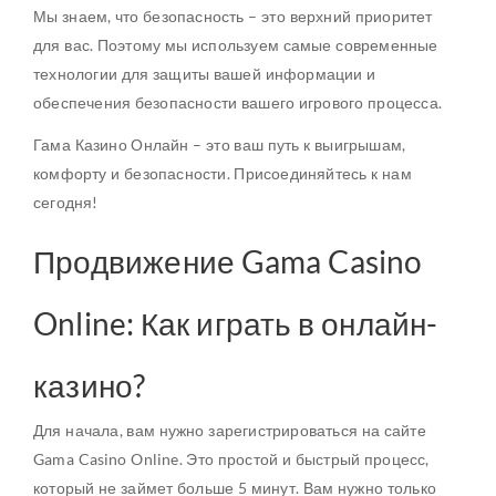
Мы знаем, что безопасность – это верхний приоритет
для вас. Поэтому мы используем самые современные
технологии для защиты вашей информации и
обеспечения безопасности вашего игрового процесса.
Гама Казино Онлайн – это ваш путь к выигрышам,
комфорту и безопасности. Присоединяйтесь к нам
сегодня!
Продвижение Gama Casino
Online: Как играть в онлайн-
казино?
Для начала, вам нужно зарегистрироваться на сайте
Gama Casino Online. Это простой и быстрый процесс,
который не займет больше 5 минут. Вам нужно только