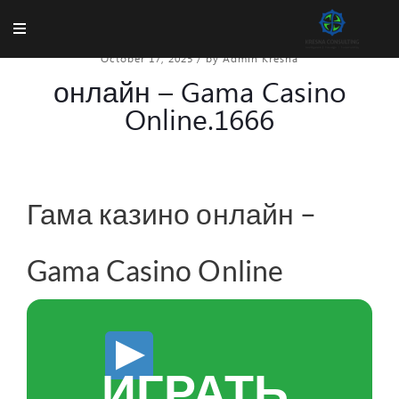
October 17, 2025
/
by Admin Kresna
онлайн – Gama Casino
Online.1666
Гама казино онлайн –
Gama Casino Online
ИГРАТЬ