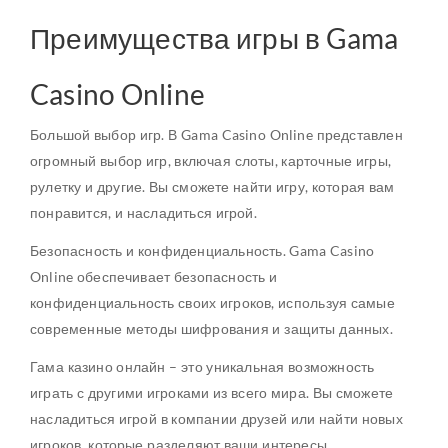
Преимущества игры в Gama
Casino Online
Большой выбор игр. В Gama Casino Online представлен
огромный выбор игр, включая слоты, карточные игры,
рулетку и другие. Вы сможете найти игру, которая вам
понравится, и насладиться игрой.
Безопасность и конфиденциальность. Gama Casino
Online обеспечивает безопасность и
конфиденциальность своих игроков, используя самые
современные методы шифрования и защиты данных.
Гама казино онлайн – это уникальная возможность
играть с другими игроками из всего мира. Вы сможете
насладиться игрой в компании друзей или найти новых
игроков, которые разделяют ваши интересы.