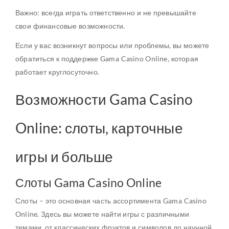
Важно: всегда играть ответственно и не превышайте
свои финансовые возможности.
Если у вас возникнут вопросы или проблемы, вы можете
обратиться к поддержке Gama Casino Online, которая
работает круглосуточно.
Возможности Gama Casino
Online: слоты, карточные
игры и больше
Слоты Gama Casino Online
Слоты – это основная часть ассортимента Gama Casino
Online. Здесь вы можете найти игры с различными
темами, от классических фруктов и символов до научной