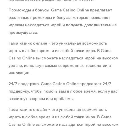
Промокоды и бонусы. Gama Casino Online предлагает
различные промокоды и бонусы, которые позволяют
игрокам насладиться игрой и получать дополнительные
преимущества.
Гама казино онлайн – это уникальная возможность
играть в любое время и из любой точки мира. В Gama
Casino Online вы сможете насладиться игрой на высоком
уровне, используя самые современные технологии и
инновации.
24/7 поддержка. Gama Casino Online предлагает 24/7
поддержку, чтобы помочь вам в любое время, если у вас
возникнут вопросы или проблемы.
Гама казино онлайн – это уникальная возможность
играть в любое время и из любой точки мира. В Gama
Casino Online вы сможете насладиться игрой на высоком