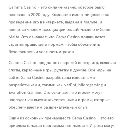
Gamma Casino – это онлайн-казино, которое было
основано в 2020 году. Компания имеет лицензию на
проведение игр в интернете, выдана в Мальте, и
является членом ассоциации онлайн-казино e-Game
Malta. Это означает, что Gama Casino подчиняется
строгим правилам и нормам, чтобы обеспечить
безопасность и честность игроков.
Gamma Casino предлагает широкий спектр игр, включая
слоты, карточные игры, рулетку и другие. Все игры на
сайте Gama Casino разработаны известными
разработчиками, такими как NetEnt, Microgaming и
Evolution Gaming. Это означает, что игроки могут
насладиться высококачественными играми, которые
обеспечивают им развлекательный опыт.
Один из основных преимуществ Gama Casino – это его
привлекательная программа лояльности. Игроки могут