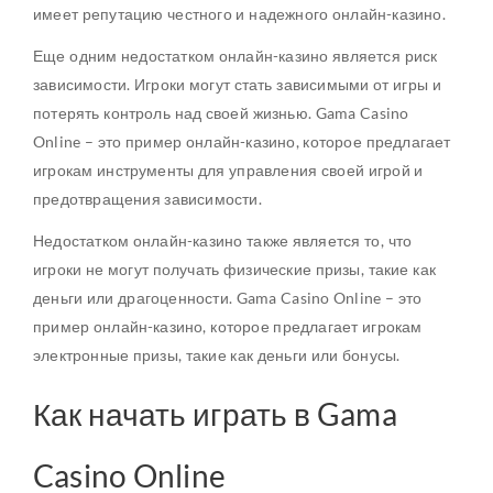
имеет репутацию честного и надежного онлайн-казино.
Еще одним недостатком онлайн-казино является риск
зависимости. Игроки могут стать зависимыми от игры и
потерять контроль над своей жизнью. Gama Casino
Online – это пример онлайн-казино, которое предлагает
игрокам инструменты для управления своей игрой и
предотвращения зависимости.
Недостатком онлайн-казино также является то, что
игроки не могут получать физические призы, такие как
деньги или драгоценности. Gama Casino Online – это
пример онлайн-казино, которое предлагает игрокам
электронные призы, такие как деньги или бонусы.
Как начать играть в Gama
Casino Online