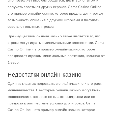
Это позволяет игрокам общаться, делиться опытом и
получать советы от других игроков. Gama Casino Online –
это пример онлайн-казино, которое предлагает игрокам
возможность общения с другими игроками и получать
советы от опытных игроков.
Преимуществом онлайн-казино также является то, что
игроки могут играть с минимальными вложениями. Gama
Casino Online – это пример онлайн-казино, которое
предлагает игрокам минимальные вложения, начиная от
1 евро.
Недостатки онлайн-казино
Один из главных недостатков онлайн-казино – это риск
мошенничества. Некоторые онлайн-казино могут быть
мошенниками, которые не платят выигрыши или не
предоставляют честные условия для игроков. Gama
Casino Online – это пример онлайн-казино, которое