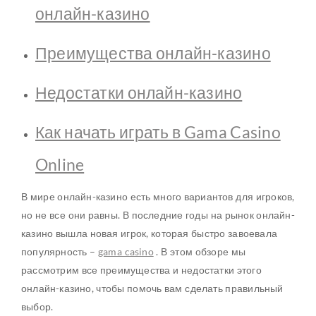
онлайн-казино
Преимущества онлайн-казино
Недостатки онлайн-казино
Как начать играть в Gama Casino
Online
В мире онлайн-казино есть много вариантов для игроков,
но не все они равны. В последние годы на рынок онлайн-
казино вышла новая игрок, которая быстро завоевала
популярность –
gama casino
. В этом обзоре мы
рассмотрим все преимущества и недостатки этого
онлайн-казино, чтобы помочь вам сделать правильный
выбор.