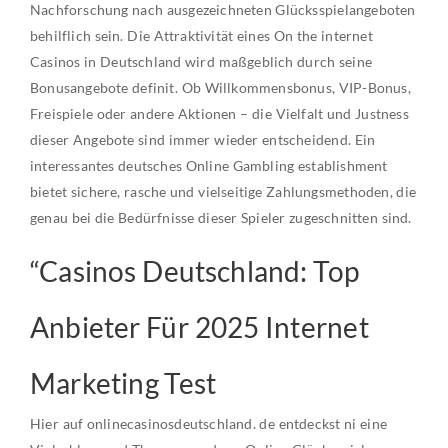
Nachforschung nach ausgezeichneten Glücksspielangeboten
behilflich sein. Die Attraktivität eines On the internet
Casinos in Deutschland wird maßgeblich durch seine
Bonusangebote definit. Ob Willkommensbonus, VIP-Bonus,
Freispiele oder andere Aktionen – die Vielfalt und Justness
dieser Angebote sind immer wieder entscheidend. Ein
interessantes deutsches Online Gambling establishment
bietet sichere, rasche und vielseitige Zahlungsmethoden, die
genau bei die Bedürfnisse dieser Spieler zugeschnitten sind.
“Casinos Deutschland: Top
Anbieter Für 2025 Internet
Marketing Test
Hier auf onlinecasinosdeutschland. de entdeckst ni eine