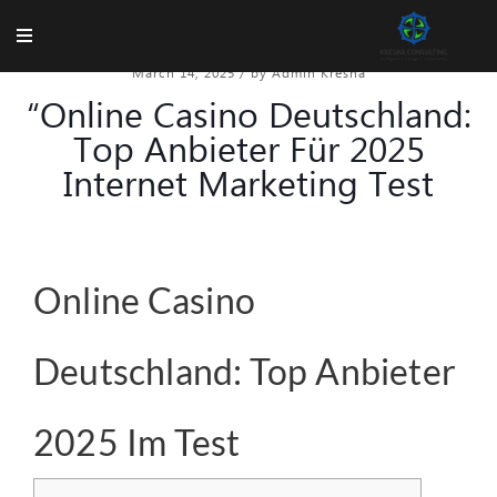
March 14, 2025
/
by Admin Kresna
“Online Casino Deutschland:
Top Anbieter Für 2025
Internet Marketing Test
Online Casino
Deutschland: Top Anbieter
2025 Im Test