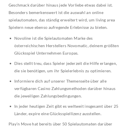
Geschmack darüber hinaus jede Vorliebe etwas dabei ist.
Besonders bemerkenswert ist die auswahl an online
spielautomaten, das ständig erweitert wird, um living area
Spielern neue ebenso aufregende Erlebnisse zu bieten.
Novoline ist die Spielautomaten Marke des
österreichischen Herstellers Novomatic, deinem größten
Glücksspiel Unternehmen Europas.
Dies stellt treu, dass Spieler jederzeit die Hilfe erlangen,
die sie benötigen, um ihr Spielerlebnis zu optimieren.
Informiere dich auf unserer Themenseite über alle
verfügbaren Casino Zahlungsmethoden darüber hinaus
die jeweiligen Zahlungsbedingungen.
In jeder heutigen Zeit gibt es weltweit insgesamt über 25
Länder, expire eine Glücksspiellizenz ausstellen.
Play’n Move hat bereits über 50 Spielautomaten darüber