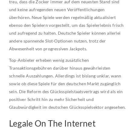
treu, dass die Zocker immer auf dem neuesten Stand sind
und keine aufregenden neuen Veröffentlichungen
überhören. Neue Spiele werden regelmäßig aktualisiert
ebenso den Spielern vorgestellt, um das Spielerlebnis frisch
und aufregend zu halten. Deutsche Spieler können allerlei
andere spannende Slot-Optionen nutzen, trotz der
Abwesenheit von progressiven Jackpots.
Top-Anbieter erheben wenig zusätzlichen
Transaktionsgebühren darüber hinaus gewährleisten
schnelle Auszahlungen. Allerdings ist bislang unklar, wann
sowie ob diese Spiele für den deutschen Markt zugänglich
sein. Die Reform des Glücksspielstaatsvertrags wird als ein
positiver Schritt hin zu mehr Sicherheit und
Glaubwürdigkeit im deutschen Glücksspielsektor angesehen.
Legale On The Internet