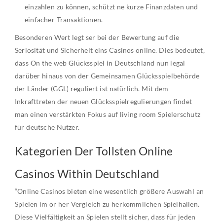
einzahlen zu können, schützt ne kurze Finanzdaten und
einfacher Transaktionen.
Besonderen Wert legt ser bei der Bewertung auf die
Seriosität und Sicherheit eins Casinos online. Dies bedeutet,
dass On the web Glücksspiel in Deutschland nun legal
darüber hinaus von der Gemeinsamen Glücksspielbehörde
der Länder (GGL) reguliert ist natürlich. Mit dem
Inkrafttreten der neuen Glücksspielregulierungen findet
man einen verstärkten Fokus auf living room Spielerschutz
für deutsche Nutzer.
Kategorien Der Tollsten Online
Casinos Within Deutschland
“Online Casinos bieten eine wesentlich größere Auswahl an
Spielen im or her Vergleich zu herkömmlichen Spielhallen.
Diese Vielfältigkeit an Spielen stellt sicher, dass für jeden