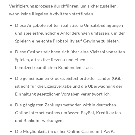
Verifizierungsprozesse durchführen, um sicherzustellen,
wenn keine illegalen Aktivitäten stattfinden.
Diese Angebote sollten realistische Umsatzbedingungen
und spielerfreundliche Anforderungen umfassen, um den
Spielern eine echte Probability auf Gewinne zu bieten.
Diese Casinos zeichnen sich über eine Vielzahl vonseiten
Spielen, attraktive Revenu und einen
benutzerfreundlichen Kundendienst aus.
Die gemeinsamen Glücksspielbehörde der Länder (GGL)
ist echt für die Lizenzvergabe und die Überwachung der
Einhaltung gesetzlicher Vorgaben verantwortlich.
Die gängigsten Zahlungsmethoden within deutschen
Online Internet casinos umfassen PayPal, Kreditkarten
und Banküberweisungen.
Die Möglichkeit, im or her Online Casino mit PayPal