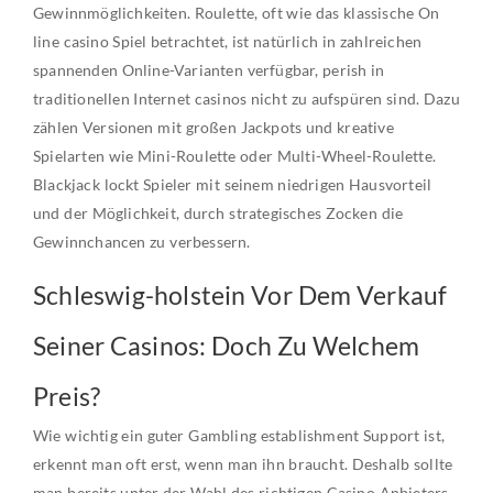
Gewinnmöglichkeiten. Roulette, oft wie das klassische On
line casino Spiel betrachtet, ist natürlich in zahlreichen
spannenden Online-Varianten verfügbar, perish in
traditionellen Internet casinos nicht zu aufspüren sind. Dazu
zählen Versionen mit großen Jackpots und kreative
Spielarten wie Mini-Roulette oder Multi-Wheel-Roulette.
Blackjack lockt Spieler mit seinem niedrigen Hausvorteil
und der Möglichkeit, durch strategisches Zocken die
Gewinnchancen zu verbessern.
Schleswig-holstein Vor Dem Verkauf
Seiner Casinos: Doch Zu Welchem
Preis?
Wie wichtig ein guter Gambling establishment Support ist,
erkennt man oft erst, wenn man ihn braucht. Deshalb sollte
man bereits unter der Wahl des richtigen Casino Anbieters