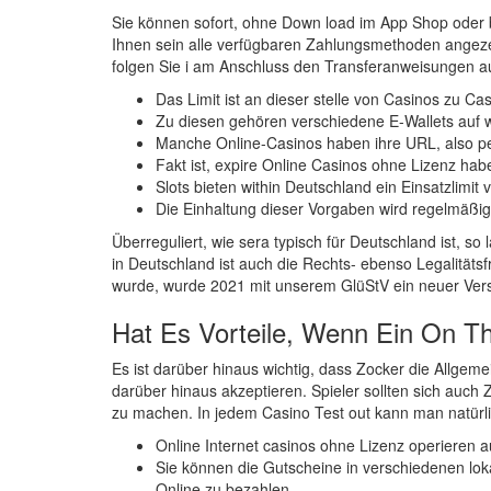
Sie können sofort, ohne Down load im App Shop oder 
Ihnen sein alle verfügbaren Zahlungsmethoden angeze
folgen Sie i am Anschluss den Transferanweisungen a
Das Limit ist an dieser stelle von Casinos zu Ca
Zu diesen gehören verschiedene E-Wallets auf 
Manche Online-Casinos haben ihre URL, also p
Fakt ist, expire Online Casinos ohne Lizenz habe
Slots bieten within Deutschland ein Einsatzlimit
Die Einhaltung dieser Vorgaben wird regelmäßi
Überreguliert, wie sera typisch für Deutschland ist, s
in Deutschland ist auch die Rechts- ebenso Legalität
wurde, wurde 2021 mit unserem GlüStV ein neuer Ver
Hat Es Vorteile, Wenn Ein On Th
Es ist darüber hinaus wichtig, dass Zocker die Allgem
darüber hinaus akzeptieren. Spieler sollten sich auc
zu machen. In jedem Casino Test out kann man natürli
Online Internet casinos ohne Lizenz operieren 
Sie können die Gutscheine in verschiedenen lo
Online zu bezahlen.