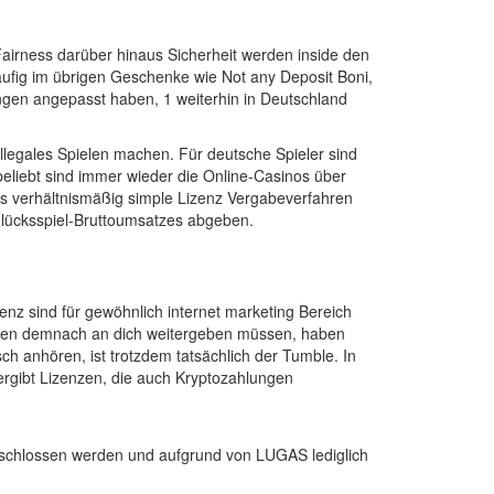
e Fairness darüber hinaus Sicherheit werden inside den
ufig im übrigen Geschenke wie Not any Deposit Boni,
ungen angepasst haben, 1 weiterhin in Deutschland
llegales Spielen machen. Für deutsche Spieler sind
 beliebt sind immer wieder die Online-Casinos über
das verhältnismäßig simple Lizenz Vergabeverfahren
 Glücksspiel-Bruttoumsatzes abgeben.
enz sind für gewöhnlich internet marketing Bereich
chten demnach an dich weitergeben müssen, haben
ch anhören, ist trotzdem tatsächlich der Tumble. In
rgibt Lizenzen, die auch Kryptozahlungen
eschlossen werden und aufgrund von LUGAS lediglich