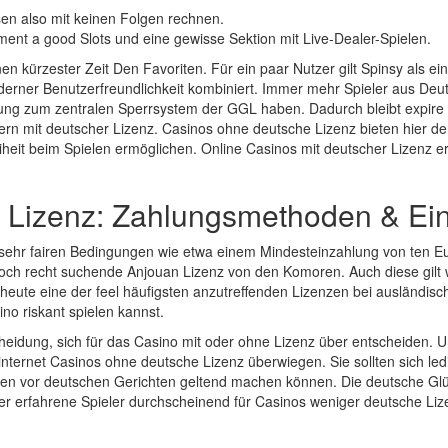
ssen also mit keinen Folgen rechnen.
ment a good Slots und eine gewisse Sektion mit Live-Dealer-Spielen.
nen kürzester Zeit Den Favoriten. Für ein paar Nutzer gilt Spinsy als 
erner Benutzerfreundlichkeit kombiniert. Immer mehr Spieler aus Deut
dung zum zentralen Sperrsystem der GGL haben. Dadurch bleibt expire
ietern mit deutscher Lizenz. Casinos ohne deutsche Lizenz bieten hier 
heit beim Spielen ermöglichen. Online Casinos mit deutscher Lizenz er
 Lizenz: Zahlungsmethoden & Ei
 sehr fairen Bedingungen wie etwa einem Mindesteinzahlung von ten E
noch recht suchende Anjouan Lizenz von den Komoren. Auch diese gilt w
eute eine der feel häufigsten anzutreffenden Lizenzen bei ausländische
no riskant spielen kannst.
heidung, sich für das Casino mit oder ohne Lizenz über entscheiden. 
internet Casinos ohne deutsche Lizenz überwiegen. Sie sollten sich ledi
gen vor deutschen Gerichten geltend machen können. Die deutsche Glüc
er erfahrene Spieler durchscheinend für Casinos weniger deutsche Liz