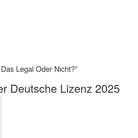
t Das Legal Oder Nicht?”
er Deutsche Lizenz 2025