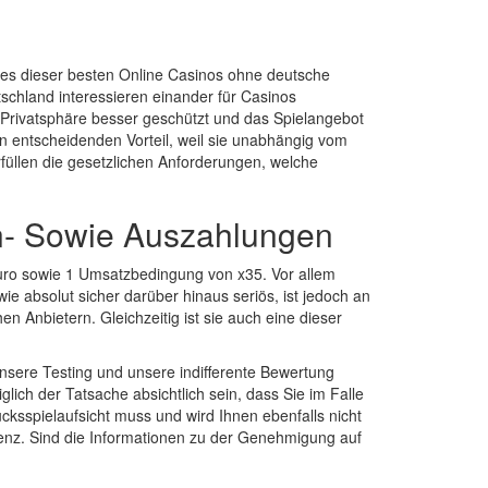
eines dieser besten Online Casinos ohne deutsche
schland interessieren einander für Casinos
 Privatsphäre besser geschützt und das Spielangebot
den entscheidenden Vorteil, weil sie unabhängig vom
füllen die gesetzlichen Anforderungen, welche
n- Sowie Auszahlungen
uro sowie 1 Umsatzbedingung von x35. Vor allem
ie absolut sicher darüber hinaus seriös, ist jedoch an
n Anbietern. Gleichzeitig ist sie auch eine dieser
Unsere Testing und unsere indifferente Bewertung
glich der Tatsache absichtlich sein, dass Sie im Falle
ksspielaufsicht muss und wird Ihnen ebenfalls nicht
enz. Sind die Informationen zu der Genehmigung auf