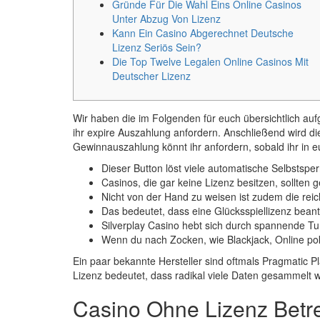
Gründe Für Die Wahl Eins Online Casinos
Unter Abzug Von Lizenz
Kann Ein Casino Abgerechnet Deutsche
Lizenz Seriös Sein?
Die Top Twelve Legalen Online Casinos Mit
Deutscher Lizenz
Wir haben die im Folgenden für euch übersichtlich aufg
ihr expire Auszahlung anfordern. Anschließend wird di
Gewinnauszahlung könnt ihr anfordern, sobald ihr in e
Dieser Button löst viele automatische Selbstspe
Casinos, die gar keine Lizenz besitzen, sollten 
Nicht von der Hand zu weisen ist zudem die rei
Das bedeutet, dass eine Glücksspiellizenz bean
Silverplay Casino hebt sich durch spannende Tu
Wenn du nach Zocken, wie Blackjack, Online po
Ein paar bekannte Hersteller sind oftmals Pragmatic Pla
Lizenz bedeutet, dass radikal viele Daten gesammelt 
Casino Ohne Lizenz Betrei