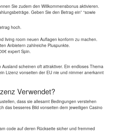
können Sie zudem den Willkommensbonus aktivieren.
hlungsbeträge. Geben Sie den Betrag ein” “sowie
Betrag hoch.
nd living room neuen Auflagen konform zu machen.
rten Anbietern zahlreiche Pluspunkte.
000€ expert Spin.
m Ausland scheinen oft attraktiver. Ein endloses Thema
tein Lizenz vonseiten der EU nie und nimmer anerkannt
Lizenz Verwendet?
zustellen, dass sie allesamt Bedingungen verstehen
ch das besseres Bild vonseiten dem jeweiligen Casino
ram code auf deren Rückseite sicher und fremmed