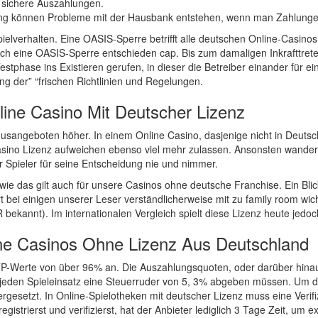
d sichere Auszahlungen.
ung können Probleme mit der Hausbank entstehen, wenn man Zahlungen
 Spielverhalten. Eine OASIS-Sperre betrifft alle deutschen Online-Casi
h eine OASIS-Sperre entschieden cap. Bis zum damaligen Inkrafttreten
tphase ins Existieren gerufen, in dieser die Betreiber einander für ei
ng der” “frischen Richtlinien und Regelungen.
ine Casino Mit Deutscher Lizenz
ngeboten höher. In einem Online Casino, dasjenige nicht in Deutschlan
asino Lizenz aufweichen ebenso viel mehr zulassen. Ansonsten wandern
 Spieler für seine Entscheidung nie und nimmer.
wie das gilt auch für unsere Casinos ohne deutsche Franchise. Ein Blic
 bei einigen unserer Leser verständlicherweise mit zu family room wich
bekannt). Im internationalen Vergleich spielt diese Lizenz heute jedo
ine Casinos Ohne Lizenz Aus Deutschland
 RTP-Werte von über 96% an. Die Auszahlungsquoten, oder darüber hina
jeden Spieleinsatz eine Steuerruder von 5, 3% abgeben müssen. Um d
tergesetzt. In Online-Spielotheken mit deutscher Lizenz muss eine Veri
strierst und verifizierst, hat der Anbieter lediglich 3 Tage Zeit, um ex