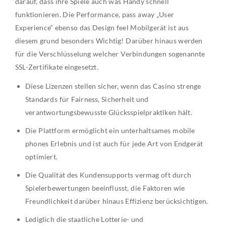
darauf, dass ihre Spiele auch was Handy schnell
funktionieren. Die Performance, pass away „User
Experience“ ebenso das Design feel Mobilgerät ist aus
diesem grund besonders Wichtig! Darüber hinaus werden
für die Verschlüsselung welcher Verbindungen sogenannte
SSL-Zertifikate eingesetzt.
Diese Lizenzen stellen sicher, wenn das Casino strenge
Standards für Fairness, Sicherheit und
verantwortungsbewusste Glücksspielpraktiken hält.
Die Plattform ermöglicht ein unterhaltsames mobile
phones Erlebnis und ist auch für jede Art von Endgerät
optimiert.
Die Qualität des Kundensupports vermag oft durch
Spielerbewertungen beeinflusst, die Faktoren wie
Freundlichkeit darüber hinaus Effizienz berücksichtigen.
Lediglich die staatliche Lotterie- und