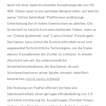
Spiel mit einer beeindruckenden Auszahlungsrate von 98,
90%. Dieses Spiel ist ein perfektes Beispiel dafür, auf welche
weise “Online Spielothek” Plattformen erstklassige
Unterhaltung durch hohen Gewinnchancen ableiten. Die
Sicherheit ist natürlich ein entscheidender Faktor, wenn es
um “Online Spielothek” und “Casino Online” Portale geht.
StarGames. para nimmt die Zuversichtlichkeit ernst und
angewendet fortschrittliche Technologien, um die Daten
ebenso Transaktionen der Zocker zu schützen. In diesem
Abschnitt sein wir die unterschiedliche
Sicherheitsmaßnahmen, die StarGames. de zum
Schutzmechanismus seiner Spieler einsetzt, detailliert
besprechen
online casino echtgeld
.
Die Nutzung von PayPal offeriert Vorteile wie
Gebührenfreiheit, einen geringen Mindestbetrag von 1 €
und keine Limitierung für Auszahlungen. Darüber hinaus