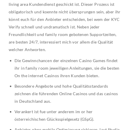
living area Kundendienst geschickt ist. Dieser Prozess ist
obligatorisch und koennte nicht übersprungen sein, aber ihr
könnt euch für den Anbieter entscheiden, bei wem der KYC
Verify schnell und undramatisch ist. Neben jeder
Freundlichkeit und family room gebotenen Supportzeiten,
are besten 24/7, interessiert mich vor allem die Qualität
welcher Antworten.
Die Gewinnchancen der einzelnen Casino Games findet
ihr in family room jeweiligen Anleitungen, sie die besten
On the internet Casinos ihren Kunden bieten.
Besondere Angebote und hohe Qualitätsstandards
zeichnen die führenden Online Casinos und das casinos
in Deutschland aus.
Verankert ist fue unter anderem im or her
österreichischen Glücksspielgesetz (GSpG).
Anbieter ohne mobile Optimierung riskieren, laut Studie,