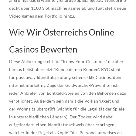
allerdings das erwähnte vielfältige Spielangebot. Wunderino
deckt über 1100 Slot machine games ab und fügt stetig neue
Video games dem Portfolio hinzu.
Wie Wir Österreichs Online
Casinos Bewerten
Diese Abkürzung steht für “Know Your Customer” darüber
hinaus heißt übersetzt “Kenne deinen Kunden”. KYC steht
für pass away Identitätsprüfung seitens kklk Casinos, denn
internet marketing Zuge der Geldwäsche-Prävention ist
jeder Anbieter von Echtgeld-Spielen von den Behörden dazu
verpflichtet. Außerdem sein damit die Volljährigkeit und
der Wohnsitz überprüft (wichtig für die Legalität der Spiele
in unterschiedlichen Ländern). Der Zocker wird dabei
aufgefordert, einen Identitätsnachweis über erbringen,
welcher in der Regel als Kopie” “des Personalausweises an