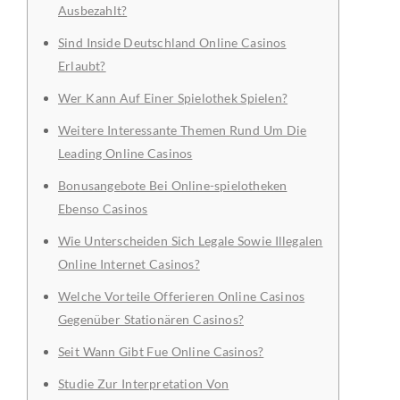
Ausbezahlt?
Sind Inside Deutschland Online Casinos
Erlaubt?
Wer Kann Auf Einer Spielothek Spielen?
Weitere Interessante Themen Rund Um Die
Leading Online Casinos
Bonusangebote Bei Online-spielotheken
Ebenso Casinos
Wie Unterscheiden Sich Legale Sowie Illegalen
Online Internet Casinos?
Welche Vorteile Offerieren Online Casinos
Gegenüber Stationären Casinos?
Seit Wann Gibt Fue Online Casinos?
Studie Zur Interpretation Von