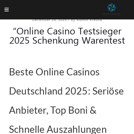
December 24, 2025
/
by Admin Kresna
“Online Casino Testsieger
2025 Schenkung Warentest
Beste Online Casinos
Deutschland 2025: Seriöse
Anbieter, Top Boni &
Schnelle Auszahlungen