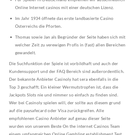
Online Internet casinos mit einer deutschen Lizenz.
Im Jahr 1934 öffnete das erste landbasierte Casino
Österreichs die Pforten.
Thomas sowie Jan als Begründer der Seite haben sich mit
welcher Zeit zu verewigen Profis in (fast) allen Bereichen
gewandelt.
Die Suchfunktion der Spiele ist vorbildhaft und auch der
Kundensupport und der FAQ Bereich sind außerordentlich.
Der bekannte Anbieter Casinoly hat sera ebenfalls in die
Top 3 geschafft. Ein kleiner Wermutstropfen ist, dass die
Jackpots Slots nie und nimmer so einfach zu finden sind.
Wer bei Casinoly spielen will, der sollte aus diesem grund
auf die paysafecard oder Visa zurückgreifen. Alle
empfohlenen Casino Anbieter auf genau dieser Seite
wurden von unserem Beste On the internet Casinos Team
einem umfangreichen Online Gambling establishment Test