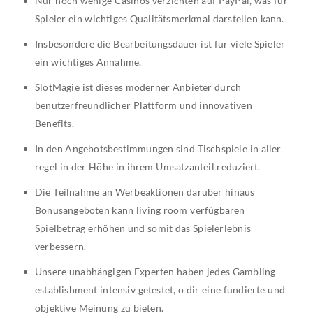
Nur noch wenige Casinos verzichten auf PayPal, was für
Spieler ein wichtiges Qualitätsmerkmal darstellen kann.
Insbesondere die Bearbeitungsdauer ist für viele Spieler
ein wichtiges Annahme.
SlotMagie ist dieses moderner Anbieter durch
benutzerfreundlicher Plattform und innovativen
Benefits.
In den Angebotsbestimmungen sind Tischspiele in aller
regel in der Höhe in ihrem Umsatzanteil reduziert.
Die Teilnahme an Werbeaktionen darüber hinaus
Bonusangeboten kann living room verfügbaren
Spielbetrag erhöhen und somit das Spielerlebnis
verbessern.
Unsere unabhängigen Experten haben jedes Gambling
establishment intensiv getestet, o dir eine fundierte und
objektive Meinung zu bieten.