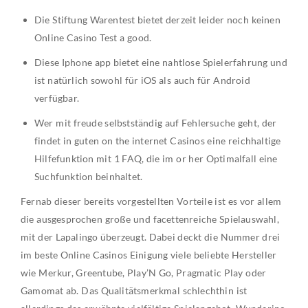
Die Stiftung Warentest bietet derzeit leider noch keinen
Online Casino Test a good.
Diese Iphone app bietet eine nahtlose Spielerfahrung und
ist natürlich sowohl für iOS als auch für Android
verfügbar.
Wer mit freude selbstständig auf Fehlersuche geht, der
findet in guten on the internet Casinos eine reichhaltige
Hilfefunktion mit 1 FAQ, die im or her Optimalfall eine
Suchfunktion beinhaltet.
Fernab dieser bereits vorgestellten Vorteile ist es vor allem
die ausgesprochen große und facettenreiche Spielauswahl,
mit der Lapalingo überzeugt. Dabei deckt die Nummer drei
im beste Online Casinos Einigung viele beliebte Hersteller
wie Merkur, Greentube, Play’N Go, Pragmatic Play oder
Gamomat ab. Das Qualitätsmerkmal schlechthin ist