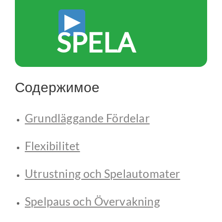
SPELA
Содержимое
Grundläggande Fördelar
Flexibilitet
Utrustning och Spelautomater
Spelpaus och Övervakning