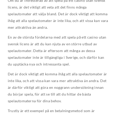
Om du är intresserad av att spela på ett casino utan svensk
licens, är det viktigt att veta att det finns många
spelautomater att välja bland. Det är dock viktigt att komma
ihåg att alla spelautomater är inte lika, och att vissa kan vara
mer attraktiva än andra.
En av de största fördelarna med att spela på ett casino utan
svensk licens är att du kan njuta av en större utbud av
spelautomater. Detta är eftersom att många av dessa
spelautomater inte är tillgängliga i Sverige, och därför kan
du upptäcka nya och intressanta spel.
Det är dock viktigt att komma ihåg att alla spelautomater är
inte lika, och att vissa kan vara mer attraktiva än andra. Det
är därför viktigt att göra en noggrann undersökning innan
du börjar spela, för att se till att du hittar de bästa
spelautomaterna för dina behov.
Trustly är ett exempel på en betalningsmetod som är