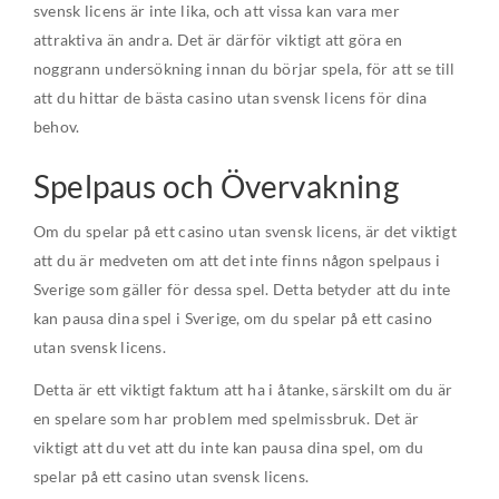
svensk licens är inte lika, och att vissa kan vara mer
attraktiva än andra. Det är därför viktigt att göra en
noggrann undersökning innan du börjar spela, för att se till
att du hittar de bästa casino utan svensk licens för dina
behov.
Spelpaus och Övervakning
Om du spelar på ett casino utan svensk licens, är det viktigt
att du är medveten om att det inte finns någon spelpaus i
Sverige som gäller för dessa spel. Detta betyder att du inte
kan pausa dina spel i Sverige, om du spelar på ett casino
utan svensk licens.
Detta är ett viktigt faktum att ha i åtanke, särskilt om du är
en spelare som har problem med spelmissbruk. Det är
viktigt att du vet att du inte kan pausa dina spel, om du
spelar på ett casino utan svensk licens.