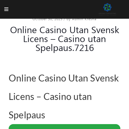
October 30, 2025
/
by Admin Kresna
Online Casino Utan Svensk
Licens – Casino utan
Spelpaus.7216
Online Casino Utan Svensk
Licens – Casino utan
Spelpaus