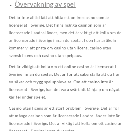
Övervakning av spel
Det är inte alltid lätt att hitta ett online casino som är
licenserat i Sverige. Det finns många casinon som är
licenserade i andra länder, men det är viktigt att kolla om de
är licenserade i Sverige innan du spelar. I den här artikeln
kommer vi att prata om casino utan licens, casino utan
svensk licens och casino utan spelpaus.
Det är viktigt att kolla om ett online casino är licenserat i
Sverige innan du spelar. Det är för att säkerställa att du har
en säker och trygg spelupplevelse. Om ett casino inte är
licenserat i Sverige, kan det vara svårt att få hjälp om något
går fel under spelet.
Casino utan licens är ett stort problem i Sverige. Det är för
att många casinon som är licenserade i andra länder inte är
licenserade i Sverige. Det är viktigt att kolla om ett casino är
licenserat i Sverige innan du spelar.