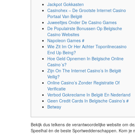
Jackpot Gokkasten
Casinohex – De Grootste Internet Casino
Portaal Van België
Juweeltjes Onder De Casino Games
De Populairste Bonussen Op Belgische
Casino Websites
Napoleon Games #
Wie Zit Im Or Her Achter Toponlinecasino
End Up Being?
Hoe Geld Opnemen In Belgische Online
Casino´s?
Zijn On The Internet Casino’s In België
Veilig?
Online Casino’s Zonder Registratie Of
Verificatie
Verbod Gokreclame In België En Nederland
Geen Credit Cards In Belgische Casino’s #
Betway
Bekijk dus telkens de verantwoordelijke website om de
Speelhal èn de beste Sportweddenschappen. Kom je met