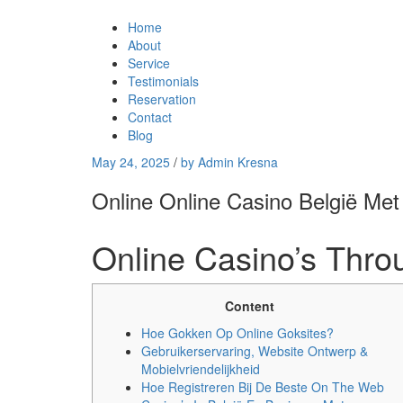
Home
About
Service
Testimonials
Reservation
Contact
Blog
May 24, 2025
/
by Admin Kresna
Online Online Casino België Met 
Online Casino’s Thro
Content
Hoe Gokken Op Online Goksites?
Gebruikerservaring, Website Ontwerp &
Mobielvriendelijkheid
Hoe Registreren Bij De Beste On The Web