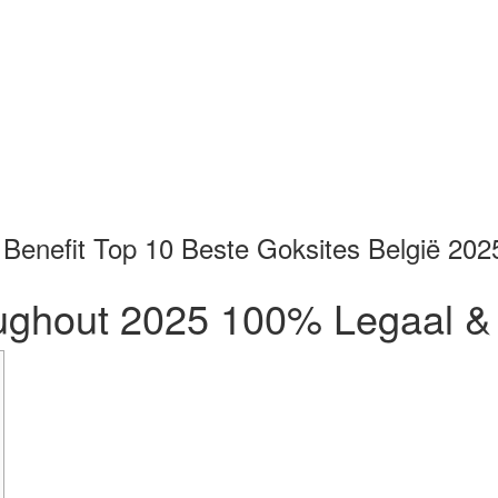
Benefit Top 10 Beste Goksites België 2025
ughout 2025 100% Legaal &