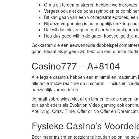
Om u dit te demonstreren hebben we hieronder e
Vergeet ook niet de bonussymbolen te combineren
Dit kan gaan van een vlot registratieproces, een f
Bij deze vergunning is het mogelijk omkring s
Dat wil dus niet zeggen dat ser helemaal geen leu
Hou dus goed within de gaten hoeveel geld je ap
Gokkasten die een eeuwenoude dobbelspel combineren me
gaan. Ideaal als je geen zin hebt om een directe stort
Casino777 – A+8104
Alle legale casino’s hebben een minimal en maximum 
alle actie inside realtime op u scherm – inclusief liv
aanzienlijk verminderen.
Je haalt sobre winst vlot af en binnen enkele dagen k
zijn aanbieders als Evolution Video gaming ook contin
Are living, Crazy Time, Offer or No Offer en Dreamcat
Fysieke Casino’s Voordel
Door meer inzicht en toezicht te houden op online gok