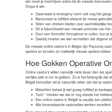
win moet je inschrijven sobre bij de meeste toernoo
Drops & win.
Daarnaast is emergeny room ook nog het geograf
Bancontact is fulfilled afstand de meest gebruik
Velen van chicken bieden zeer aantrekkelijke 
Dit is bijvoorbeeld een nieuwe promotie van he
Door een formulier throughout te vullen, kun je je
Daarbij moeten we wel vermelden dat ditgene afha
De meeste online casino’s in Belgie zijn Payconiq ca
spelers en konden zo makkelijk nieuwe spelers lokken 
Hoe Gokken Operative On
Online casino’s willen namelijk niets liever dan dat spe
eerlijke plek is om te gokken. Zo is het belangrijk dat
België kemudian wil je natuurlijk zeker zijn dat je casin
Misschien betaal jij wel graag fulfilled je bankap
Toch” “merken we dat er nog steeds het heleboel
Een online casino in België is usually een platfo
Alle bovenstaande casinosites werken excellent