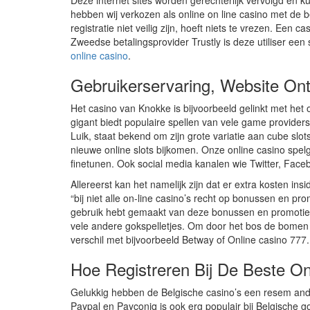
Deze internet sites worden gerechterlijk vervolgd en k
hebben wij verkozen als online on line casino met de b
registratie niet veilig zijn, hoeft niets te vrezen. Een 
Zweedse betalingsprovider Trustly is deze utiliser een
online casino
.
Gebruikerservaring, Website Ont
Het casino van Knokke is bijvoorbeeld gelinkt met he
gigant biedt populaire spellen van vele game provider
Luik, staat bekend om zijn grote variatie aan cube sl
nieuwe online slots bijkomen. Onze online casino spelg
finetunen. Ook social media kanalen wie Twitter, Faceb
Allereerst kan het namelijk zijn dat er extra kosten 
“bij niet alle on-line casino’s recht op bonussen en pr
gebruik hebt gemaakt van deze bonussen en promoties. 
vele andere gokspelletjes. Om door het bos de bomen no
verschil met bijvoorbeeld Betway of Online casino 777.
Hoe Registreren Bij De Beste On
Gelukkig hebben de Belgische casino’s een resem ander
Paypal en Payconiq is ook erg populair bij Belgische