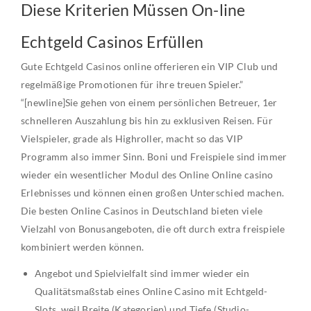
Diese Kriterien Müssen On-line
Echtgeld Casinos Erfüllen
Gute Echtgeld Casinos online offerieren ein VIP Club und
regelmäßige Promotionen für ihre treuen Spieler.”
“[newline]Sie gehen von einem persönlichen Betreuer, 1er
schnelleren Auszahlung bis hin zu exklusiven Reisen. Für
Vielspieler, grade als Highroller, macht so das VIP
Programm also immer Sinn. Boni und Freispiele sind immer
wieder ein wesentlicher Modul des Online Online casino
Erlebnisses und können einen großen Unterschied machen.
Die besten Online Casinos in Deutschland bieten viele
Vielzahl von Bonusangeboten, die oft durch extra freispiele
kombiniert werden können.
Angebot und Spielvielfalt sind immer wieder ein
Qualitätsmaßstab eines Online Casino mit Echtgeld-
Slots, weil Breite (Kategorien) und Tiefe (Studio-