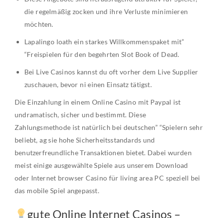
die regelmäßig zocken und ihre Verluste minimieren
möchten.
Lapalingo loath ein starkes Willkommenspaket mit”
“Freispielen für den begehrten Slot Book of Dead.
Bei Live Casinos kannst du oft vorher dem Live Supplier
zuschauen, bevor ni einen Einsatz tätigst.
Die Einzahlung in einem Online Casino mit Paypal ist
undramatisch, sicher und bestimmt. Diese
Zahlungsmethode ist natürlich bei deutschen” “Spielern sehr
beliebt, ag sie hohe Sicherheitsstandards und
benutzerfreundliche Transaktionen bietet. Dabei wurden
meist einige ausgewählte Spiele aus unserem Download
oder Internet browser Casino für living area PC speziell bei
das mobile Spiel angepasst.
gute Online Internet Casinos –