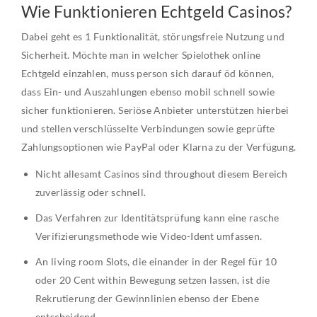
Wie Funktionieren Echtgeld Casinos?
Dabei geht es 1 Funktionalität, störungsfreie Nutzung und
Sicherheit. Möchte man in welcher Spielothek online
Echtgeld einzahlen, muss person sich darauf öd können,
dass Ein- und Auszahlungen ebenso mobil schnell sowie
sicher funktionieren. Seriöse Anbieter unterstützen hierbei
und stellen verschlüsselte Verbindungen sowie geprüfte
Zahlungsoptionen wie PayPal oder Klarna zu der Verfügung.
Nicht allesamt Casinos sind throughout diesem Bereich
zuverlässig oder schnell.
Das Verfahren zur Identitätsprüfung kann eine rasche
Verifizierungsmethode wie Video-Ident umfassen.
An living room Slots, die einander in der Regel für 10
oder 20 Cent within Bewegung setzen lassen, ist die
Rekrutierung der Gewinnlinien ebenso der Ebene
entscheidend.