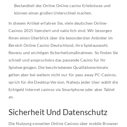
Bestandteil des Online Online casino Erlebnisses und
können einen großen Unterschied machen.
In diesem Artikel erfahren Sie, viele deutschen Online-
Casinos 2025 lizenziert und natürlich sind. Wir besorgen
Ihnen einen Überblick über die besondersten Anbieter im
Bereich Online Casino Deutschland, ihre Spielauswahl,
Revenu und wichtigen Sicherheitsmaßnahmen. So finden Sie
schnell und anspruchslos das passende Casino für Ihr
Spielvergnügen. Die beschriebenen Qualitätsmerkmale
gelten aber bei weitem nicht nur für pass away PC-Casinos,
sprich für die Desktop-Version. Nahezu jeder User wählt die
Echtgeld Internet casinos via Smartphone oder aber Tablet
an.
Sicherheit Und Datenschutz
Die Nutzung vonseiten Online Casinos über mobile Browser