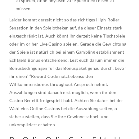
zu spielen, ohne physisch zur Spielothek reisen zu
müssen.
Leider kommt derzeit nicht so das richtiges High-Roller
Sensation in den Spielotheken auf, da dieser Einsatz stark
eingeschränkt ist. Auch könnt ihr derzeit keine Tischspiele
oder im or her LIve Casino spielen. Gerade die Gewichtung
der Spiele ist natürlich bei einem Gambling establishment
Echtgeld Bonus entscheidend. Lest euch darum immer die
Bonusbedingungen für das Bonuspaket genau durch, bevor
ihr einen” “Reward Code nutzt ebenso den
Willkommensbonus throughout Anspruch nehmt.
Auszahlungen sind danach erst möglich, wenn ihr den
Casino Benefit freigespielt habt. Achten Sie daher bei der
Wahl eins Online Casinos bei die Auszahlungszeiten, o
sicherzustellen, dass Sie Ihre Gewinne schnell und
unkompliziert erhalten.