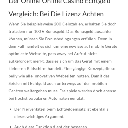
Der Online Online Casino Echtgeld
Vergleich: Bei Die Lizenz Achten
Wenn Sie beispielsweise 200 € einzahlen, erhalten Sie doch
trotzdem nur 100 € Bonusgeld. Das Bonusgeld auszahlen
können, müssen Sie Bonusbedingungen erfüllen. Denn in
dem Fall handelt es sich um eine gewisse auf mobile Geräte
optimierte Webseite, pass away bei Aufruf nicht
aufgefordert merkt, dass es sich um das Gerät mit einem
kleineren Bildschirm handelt. Eine gängige Konzept, die so
belly wie alle innovativen Webseiten nutzen. Damit das
Spielen mit Echtgeld auch unterwegs auf den mobilen
Geräten weitergehen muss. Freispiele werden doch ebenso
bei höchst populären Automaten genutzt.
Der Nervenkitzel beim Echtgeldeinsatz ist ebenfalls
dieses wichtiges Argument.
Auch diese Funktion dient der besseren