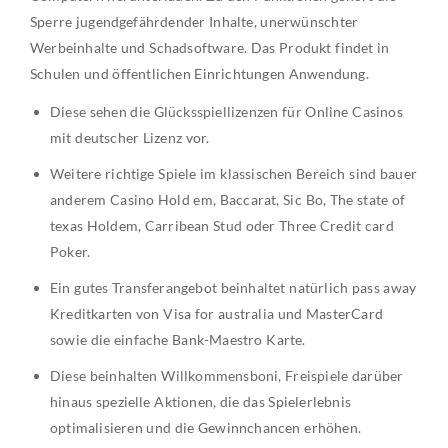
Sperre jugendgefährdender Inhalte, unerwünschter
Werbeinhalte und Schadsoftware. Das Produkt findet in
Schulen und öffentlichen Einrichtungen Anwendung.
Diese sehen die Glücksspiellizenzen für Online Casinos
mit deutscher Lizenz vor.
Weitere richtige Spiele im klassischen Bereich sind bauer
anderem Casino Hold em, Baccarat, Sic Bo, The state of
texas Holdem, Carribean Stud oder Three Credit card
Poker.
Ein gutes Transferangebot beinhaltet natürlich pass away
Kreditkarten von Visa for australia und MasterCard
sowie die einfache Bank-Maestro Karte.
Diese beinhalten Willkommensboni, Freispiele darüber
hinaus spezielle Aktionen, die das Spielerlebnis
optimalisieren und die Gewinnchancen erhöhen.