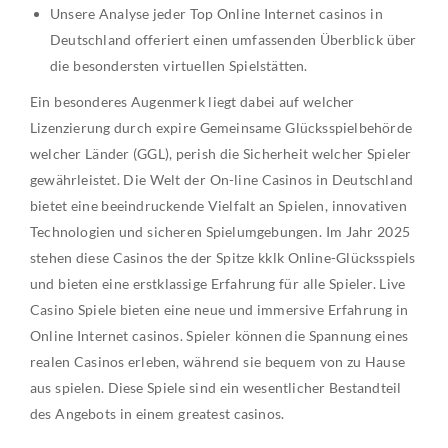
Unsere Analyse jeder Top Online Internet casinos in
Deutschland offeriert einen umfassenden Überblick über
die besondersten virtuellen Spielstätten.
Ein besonderes Augenmerk liegt dabei auf welcher
Lizenzierung durch expire Gemeinsame Glücksspielbehörde
welcher Länder (GGL), perish die Sicherheit welcher Spieler
gewährleistet. Die Welt der On-line Casinos in Deutschland
bietet eine beeindruckende Vielfalt an Spielen, innovativen
Technologien und sicheren Spielumgebungen. Im Jahr 2025
stehen diese Casinos the der Spitze kklk Online-Glücksspiels
und bieten eine erstklassige Erfahrung für alle Spieler. Live
Casino Spiele bieten eine neue und immersive Erfahrung in
Online Internet casinos. Spieler können die Spannung eines
realen Casinos erleben, während sie bequem von zu Hause
aus spielen. Diese Spiele sind ein wesentlicher Bestandteil
des Angebots in einem greatest casinos.