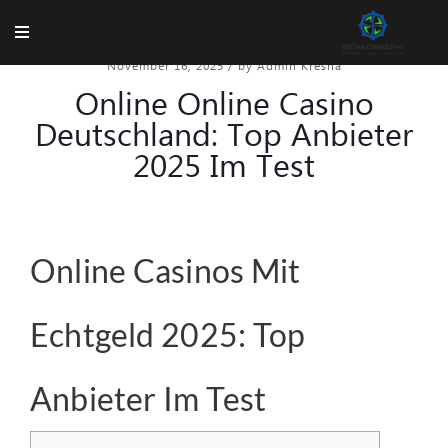
November 16, 2025
/
by Admin Kresna
Online Online Casino
Deutschland: Top Anbieter
2025 Im Test
Online Casinos Mit
Echtgeld 2025: Top
Anbieter Im Test