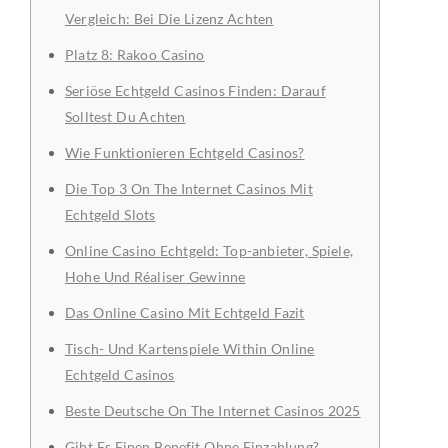
Vergleich: Bei Die Lizenz Achten
Platz 8: Rakoo Casino
Seriöse Echtgeld Casinos Finden: Darauf
Solltest Du Achten
Wie Funktionieren Echtgeld Casinos?
Die Top 3 On The Internet Casinos Mit
Echtgeld Slots
Online Casino Echtgeld: Top-anbieter, Spiele,
Hohe Und Réaliser Gewinne
Das Online Casino Mit Echtgeld Fazit
Tisch- Und Kartenspiele Within Online
Echtgeld Casinos
Beste Deutsche On The Internet Casinos 2025
Gibt Es Einen Benefit Ohne Einzahlung?